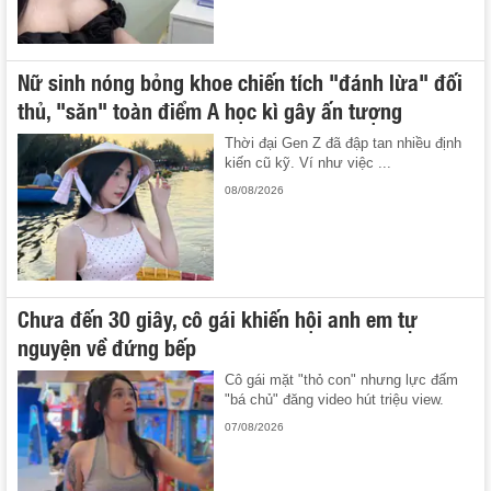
Nữ sinh nóng bỏng khoe chiến tích "đánh lừa" đối
thủ, "săn" toàn điểm A học kì gây ấn tượng
Thời đại Gen Z đã đập tan nhiều định
kiến cũ kỹ. Ví như việc ...
08/08/2026
Chưa đến 30 giây, cô gái khiến hội anh em tự
nguyện về đứng bếp
Cô gái mặt "thỏ con" nhưng lực đấm
"bá chủ" đăng video hút triệu view.
07/08/2026