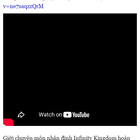
v=ne7saqzzQrM
Giới chuyên môn nhận định Infinity Kingdom hoàn