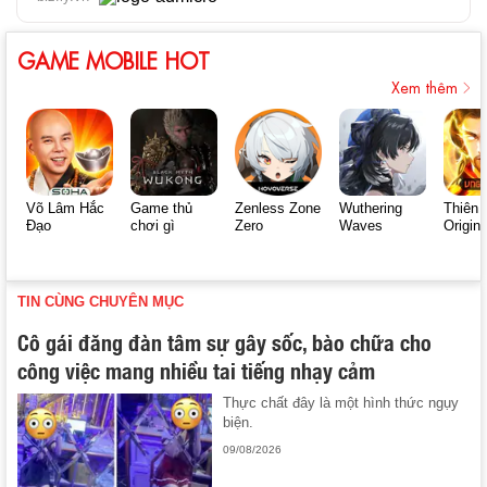
GAME MOBILE HOT
Xem thêm
Võ Lâm Hắc
Game thủ
Zenless Zone
Wuthering
Thiên 
Đạo
chơi gì
Zero
Waves
Origin
TIN CÙNG CHUYÊN MỤC
Cô gái đăng đàn tâm sự gây sốc, bào chữa cho
công việc mang nhiều tai tiếng nhạy cảm
Thực chất đây là một hình thức ngụy
biện.
09/08/2026