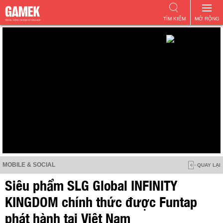
TÌM KIẾM
MỞ RỘNG
MOBILE & SOCIAL
QUAY LẠI
Siêu phẩm SLG Global INFINITY
KINGDOM chính thức được Funtap
phát hành tại Việt Nam