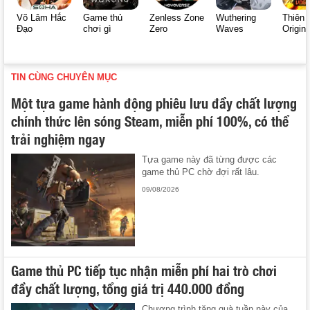
Võ Lâm Hắc
Game thủ
Zenless Zone
Wuthering
Thiên 
Đạo
chơi gì
Zero
Waves
Origin
TIN CÙNG CHUYÊN MỤC
Một tựa game hành động phiêu lưu đầy chất lượng
chính thức lên sóng Steam, miễn phí 100%, có thể
trải nghiệm ngay
Tựa game này đã từng được các
game thủ PC chờ đợi rất lâu.
09/08/2026
Game thủ PC tiếp tục nhận miễn phí hai trò chơi
đầy chất lượng, tổng giá trị 440.000 đồng
Chương trình tặng quà tuần này của