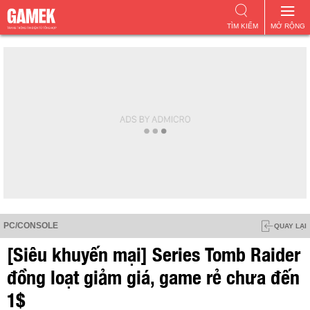
TÌM KIẾM
MỞ RỘNG
PC/CONSOLE
QUAY LẠI
[Siêu khuyến mại] Series Tomb Raider
đồng loạt giảm giá, game rẻ chưa đến
1$