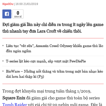
Nga0Du
| 16:00 21/01/2019
0
CHIA SẺ
Đợi giảm giá lần này chỉ diễn ra trong ít ngày lên game
thủ nhanh tay đưa Lara Croft về chiến thôi.
Liên tục "vắt sữa", Assassin Creed Odyssey khiến game thủ lắc
đầu ngán ngẩm
T-series lật kèo cực mạnh, sắp vượt mặt PewDiePie
BioWare – Những nốt thăng và trầm trong một bản nhạc kéo
dài hơn hai thập kỉ (P3)
Trong đợt khuyến mại trung tuần tháng 1/2019,
Square Enix
đã giảm giá cho game thủ toàn bộ series
Tomb Raider
với giá chỉ từ 20 nghìn mỗi game. Đây là