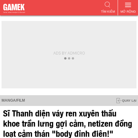
TÌM KIẾM
MỞ RỘNG
MANGA/FILM
QUAY LẠI
Sĩ Thanh diện váy ren xuyên thấu
khoe trần lưng gợi cảm, netizen đồng
loạt cảm thán "body đỉnh điên!"