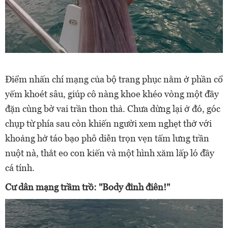
Điểm nhấn chí mạng của bộ trang phục nằm ở phần cổ
yếm khoét sâu, giúp cô nàng khoe khéo vòng một đầy
đặn cùng bờ vai trần thon thả. Chưa dừng lại ở đó, góc
chụp từ phía sau còn khiến người xem nghẹt thở với
khoảng hở táo bạo phô diễn trọn vẹn tấm lưng trần
nuột nà, thắt eo con kiến và một hình xăm lấp ló đầy
cá tính.
Cư dân mạng trầm trồ: "Body đỉnh điên!"