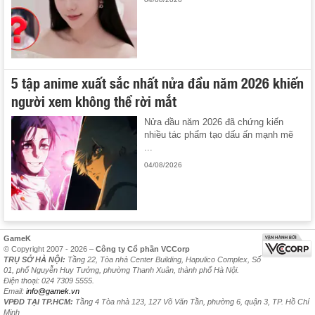
5 tập anime xuất sắc nhất nửa đầu năm 2026 khiến
người xem không thể rời mắt
Nửa đầu năm 2026 đã chứng kiến
nhiều tác phẩm tạo dấu ấn mạnh mẽ
...
04/08/2026
GameK
© Copyright 2007 - 2026 –
Công ty Cổ phần VCCorp
TRỤ SỞ HÀ NỘI:
Tầng 22, Tòa nhà Center Building, Hapulico Complex, Số
01, phố Nguyễn Huy Tưởng, phường Thanh Xuân, thành phố Hà Nội.
Điện thoại: 024 7309 5555.
Email:
info@gamek.vn
VPĐD TẠI TP.HCM:
Tầng 4 Tòa nhà 123, 127 Võ Văn Tần, phường 6, quận 3, TP. Hồ Chí
Minh