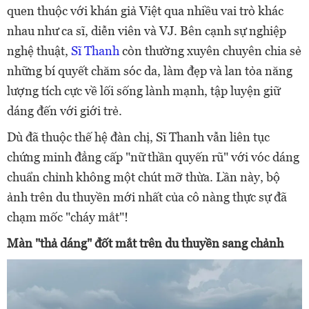
quen thuộc với khán giả Việt qua nhiều vai trò khác
nhau như ca sĩ, diễn viên và VJ. Bên cạnh sự nghiệp
nghệ thuật,
Sĩ Thanh
còn thường xuyên chuyên chia sẻ
những bí quyết chăm sóc da, làm đẹp và lan tỏa năng
lượng tích cực về lối sống lành mạnh, tập luyện giữ
dáng đến với giới trẻ.
Dù đã thuộc thế hệ đàn chị, Sĩ Thanh vẫn liên tục
chứng minh đẳng cấp "nữ thần quyến rũ" với vóc dáng
chuẩn chỉnh không một chút mỡ thừa. Lần này, bộ
ảnh trên du thuyền mới nhất của cô nàng thực sự đã
chạm mốc "cháy mắt"!
Màn "thả dáng" đốt mắt trên du thuyền sang chảnh