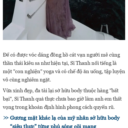
Để có được vóc dáng đồng hồ cát vạn người mê cùng
thần thái kiêu sa như hiện tại, Sĩ Thanh nổi tiếng là
một "con nghiện" yoga và có chế độ ăn uống, tập luyện
vô cùng nghiêm ngặt.
Vừa xinh đẹp, đa tài lại sở hữu body thuộc hàng "bất
bại", Sĩ Thanh quả thực chưa bao giờ làm anh em thất
vọng trong khoản định hình phong cách quyến rũ.
Gương mặt khác lạ của mỹ nhân sở hữu body
“siêu thực” từng phủ sóng cõi mạng