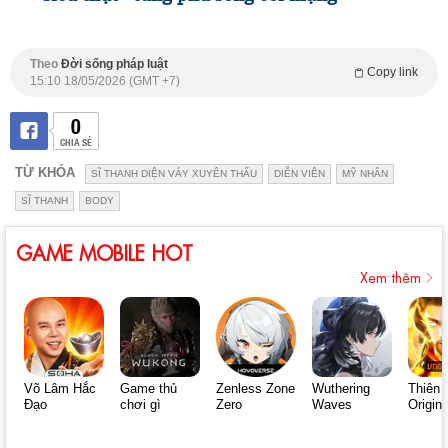
Theo
Đời sống pháp luật
Copy link
15:10 18/05/2026 (GMT +7)
0
CHIA SẺ
TỪ KHÓA
SĨ THANH DIỆN VÁY XUYÊN THẤU
DIỄN VIÊN
MỸ NHÂN
SĨ THANH
BODY
GAME MOBILE HOT
Xem thêm
Võ Lâm Hắc
Game thủ
Zenless Zone
Wuthering
Thiên 
Đạo
chơi gì
Zero
Waves
Origin