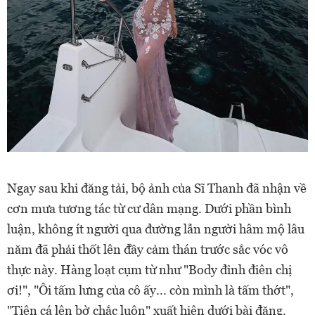
Ngay sau khi đăng tải, bộ ảnh của Sĩ Thanh đã nhận về
cơn mưa tương tác từ cư dân mạng. Dưới phần bình
luận, không ít người qua đường lẫn người hâm mộ lâu
năm đã phải thốt lên đầy cảm thán trước sắc vóc vô
thực này. Hàng loạt cụm từ như "Body đỉnh điên chị
ơi!", "Ôi tấm lưng của cô ấy... còn mình là tấm thớt",
"Tiên cá lên bờ chắc luôn" xuất hiện dưới bài đăng.