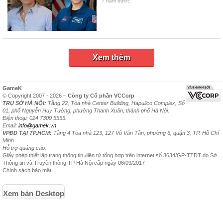
7 năm trước
Xem thêm
GameK
© Copyright 2007 - 2026 –
Công ty Cổ phần VCCorp
TRỤ SỞ HÀ NỘI:
Tầng 22, Tòa nhà Center Building, Hapulico Complex, Số
01, phố Nguyễn Huy Tưởng, phường Thanh Xuân, thành phố Hà Nội.
Điện thoại: 024 7309 5555.
Email:
info@gamek.vn
VPĐD TẠI TP.HCM:
Tầng 4 Tòa nhà 123, 127 Võ Văn Tần, phường 6, quận 3, TP. Hồ Chí
Minh
Hỗ trợ quảng cáo:
Giấy phép thiết lập trang thông tin điện tử tổng hợp trên internet số 3634/GP-TTĐT do Sở
Thông tin và Truyền thông TP Hà Nội cấp ngày 06/09/2017
Chính sách bảo mật
Xem bản Desktop