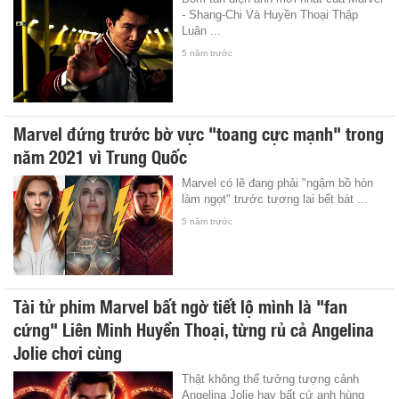
- Shang-Chi Và Huyền Thoại Thập
Luân ...
5 năm trước
Marvel đứng trước bờ vực "toang cực mạnh" trong
năm 2021 vì Trung Quốc
Marvel có lẽ đang phải "ngậm bồ hòn
làm ngọt" trước tương lai bết bát ...
5 năm trước
Tài tử phim Marvel bất ngờ tiết lộ mình là "fan
cứng" Liên Minh Huyền Thoại, từng rủ cả Angelina
Jolie chơi cùng
Thật không thể tưởng tượng cảnh
Angelina Jolie hay bất cứ anh hùng