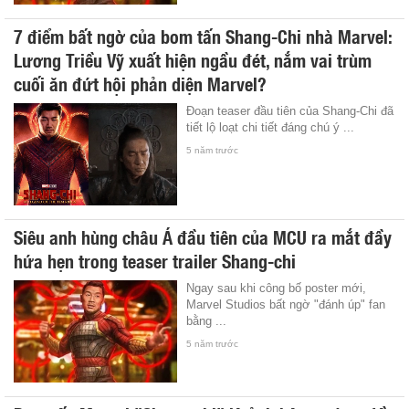
7 điểm bất ngờ của bom tấn Shang-Chi nhà Marvel:
Lương Triều Vỹ xuất hiện ngầu đét, nắm vai trùm
cuối ăn đứt hội phản diện Marvel?
Đoạn teaser đầu tiên của Shang-Chi đã
tiết lộ loạt chi tiết đáng chú ý ...
5 năm trước
Siêu anh hùng châu Á đầu tiên của MCU ra mắt đầy
hứa hẹn trong teaser trailer Shang-chi
Ngay sau khi công bố poster mới,
Marvel Studios bất ngờ "đánh úp" fan
bằng ...
5 năm trước