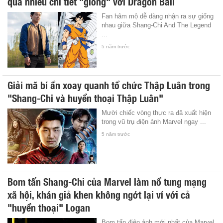
quá nhiều chi tiết "giống" với Dragon Ball
Fan hâm mộ dễ dàng nhận ra sự giống
nhau giữa Shang-Chi And The Legend
...
5 năm trước
Giải mã bí ẩn xoay quanh tổ chức Thập Luân trong
"Shang-Chi và huyền thoại Thập Luân"
Mười chiếc vòng thực ra đã xuất hiện
trong vũ trụ điện ảnh Marvel ngay ...
5 năm trước
Bom tấn Shang-Chi của Marvel làm nổ tung mạng
xã hội, khán giả khen không ngớt lại ví với cả
"huyền thoại" Logan
Bom tấn điện ảnh mới nhất của Marvel