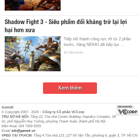
Shadow Fight 3 - Siêu phẩm đối kháng trở lại lợi
hại hơn xưa
Tiếp nối thành công rực rỡ từ 2 phần
trước, hãng NEKKI đã tiếp tục ...
10 năm trước
Xem thêm
GameK
© Copyright 2007 - 2026 –
Công ty Cổ phần VCCorp
TRỤ SỞ HÀ NỘI:
Tầng 22, Tòa nhà Center Building, Hapulico Complex, Số
01, phố Nguyễn Huy Tưởng, phường Thanh Xuân, thành phố Hà Nội.
Điện thoại: 024 7309 5555.
Email:
info@gamek.vn
VPĐD TẠI TP.HCM:
Tầng 4 Tòa nhà 123, 127 Võ Văn Tần, phường 6, quận 3, TP. Hồ Chí