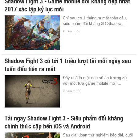
Shadow Fight 3 - Game mobile đối kháng đẹp nhất
2017 xác lập kỷ lục mới
Chỉ sau có 1 tháng ra mắt toàn cầu,
siêu phẩm đối kháng 3D Shadow ...
9 năm trước
Shadow Fight 3 có tới 1 triệu lượt tải mỗi ngày sau
tuần đầu tiên ra mắt
Đây quả là một con số ấn tượng đối
với một tựa game mobile mới ...
9 năm trước
Tải ngay Shadow Fight 3 - Siêu phẩm đối kháng
chính thức cập bến iOS và Android
Sau giai đoạn thử nghiệm kéo dài, cuối