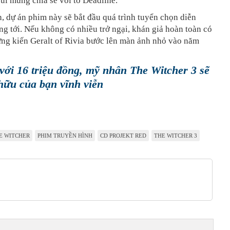
i mừng chia sẻ với tờ Deadline.
, dự án phim này sẽ bắt đầu quá trình tuyển chọn diễn
ng tới. Nếu không có nhiều trở ngại, khán giả hoàn toàn có
ứng kiến Geralt of Rivia bước lên màn ảnh nhỏ vào năm
với 16 triệu đồng, mỹ nhân The Witcher 3 sẽ
hữu của bạn vĩnh viễn
E WITCHER
PHIM TRUYỀN HÌNH
CD PROJEKT RED
THE WITCHER 3