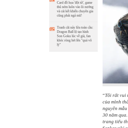
Card đồ họa 'đột tử', game
thủ ném luôn vào lò nướng
và cái kết khiến chuyên gia
cũng phải ngả mũ!
Tranh cãi nảy lửa toàn cầu:
Dragon Ball lộ tạo hình
Son Goku lúc về già, fan
khóc ròng hét lên "quá vô
lý"
“
Tôi rất vui
của mình th
nguyên mẫu 
30 năm qua.
trang tiểu t