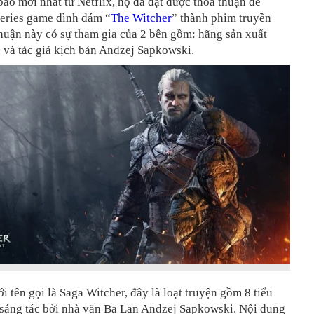
áo mới nhất từ Netflix, họ đã đạt được thỏa thuận để
series game đình đám “
The Witcher
” thành phim truyền
huận này có sự tham gia của 2 bên gồm: hãng sản xuất
 và tác giả kịch bản Andzej Sapkowski.
ới tên gọi là Saga Witcher, đây là loạt truyện gồm 8 tiểu
 sáng tác bởi nhà văn Ba Lan Andzej Sapkowski. Nội dung