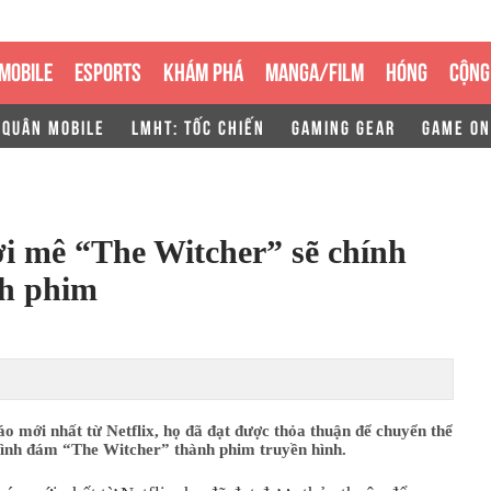
MOBILE
ESPORTS
KHÁM PHÁ
MANGA/FILM
HÓNG
CỘNG
 QUÂN MOBILE
LMHT: TỐC CHIẾN
GAMING GEAR
GAME ON
i mê “The Witcher” sẽ chính
nh phim
o mới nhất từ Netflix, họ đã đạt được thỏa thuận để chuyển thể
đình đám “The Witcher” thành phim truyền hình.