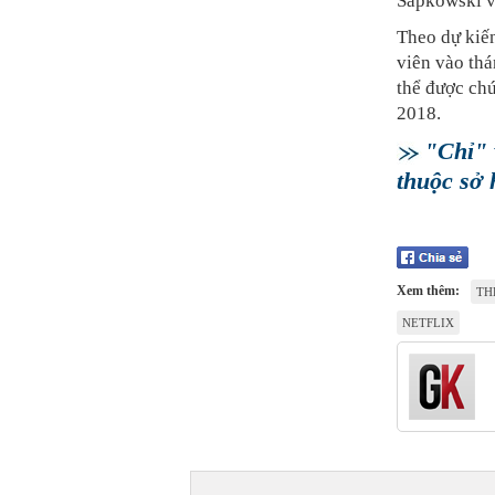
Sapkowski vu
Theo dự kiến
viên vào thá
thể được ch
2018.
"Chỉ" 
thuộc sở 
Xem thêm:
TH
NETFLIX