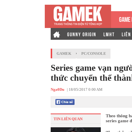
GAME 
GUNNY ORIGIN
LMHT
LIÊN
GAMEK
›
PC/CONSOLE
Series game vạn ngườ
thức chuyển thể thà
Nga0Du
|
18/05/2017 0:00 AM
Theo thông bá
TIN LIÊN QUAN
series game 