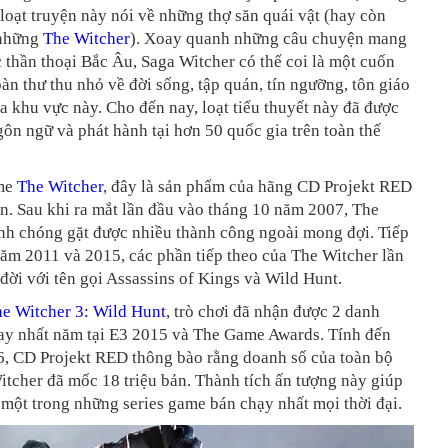
loạt truyện này nói về những thợ săn quái vật (hay còn
 những
The Witcher
). Xoay quanh những câu chuyện mang
thần thoại Bắc Âu, Saga Witcher có thể coi là một cuốn
àn thư thu nhỏ về đời sống, tập quán, tín ngưỡng, tôn giáo
ủa khu vực này. Cho đến nay, loạt tiểu thuyết này đã được
gôn ngữ và phát hành tại hơn 50 quốc gia trên toàn thế
me
The Witcher
, đây là sản phẩm của hãng CD Projekt RED
n. Sau khi ra mắt lần đầu vào tháng 10 năm 2007, The
nh chóng gặt được nhiều thành công ngoài mong đợi. Tiếp
ăm 2011 và 2015, các phần tiếp theo của The Witcher lần
 đời với tên gọi Assassins of Kings và Wild Hunt.
e Witcher 3: Wild Hunt
, trò chơi đã nhận được 2 danh
ay nhất năm tại E3 2015 và The Game Awards. Tính đến
6, CD Projekt RED thông bào rằng doanh số của toàn bộ
itcher đã mốc 18 triệu bản. Thành tích ấn tượng này giúp
 một trong những series game bán chạy nhất mọi thời đại.