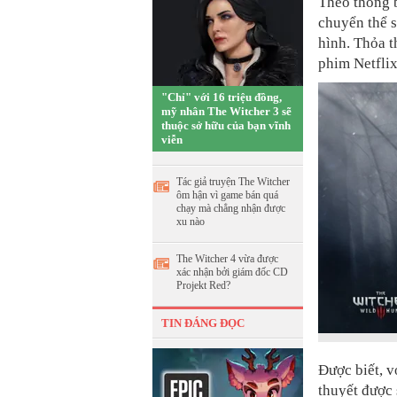
Theo thông b
chuyển thể 
hình. Thỏa t
phim Netflix
"Chỉ" với 16 triệu đồng,
mỹ nhân The Witcher 3 sẽ
thuộc sở hữu của bạn vĩnh
viễn
Tác giả truyện The Witcher
ôm hận vì game bán quá
chạy mà chẳng nhận được
xu nào
The Witcher 4 vừa được
xác nhận bởi giám đốc CD
Projekt Red?
TIN ĐÁNG ĐỌC
Được biết, v
thuyết được