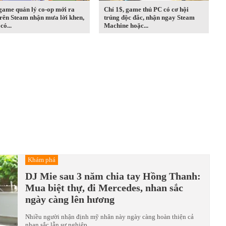
game quản lý co-op mới ra
Chỉ 1$, game thủ PC có cơ hội
rên Steam nhận mưa lời khen,
trúng độc đắc, nhận ngay Steam
có...
Machine hoặc...
Khám phá
DJ Mie sau 3 năm chia tay Hồng Thanh:
Mua biệt thự, đi Mercedes, nhan sắc
ngày càng lên hương
Nhiều người nhận định mỹ nhân này ngày càng hoàn thiện cả
nhan sắc lẫn sự nghiệp.