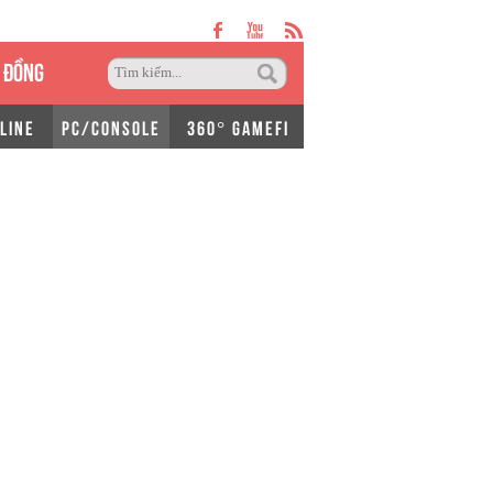
 ĐỒNG
LINE
PC/CONSOLE
360° GAMEFI