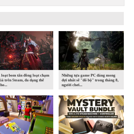
 loạt bom tấn đồng loạt chạm
Những tựa game PC đáng mong
iá trên Steam, đa dạng thể
đợi nhất sẽ "đổ bộ" trong tháng 8,
ho...
người chơi...