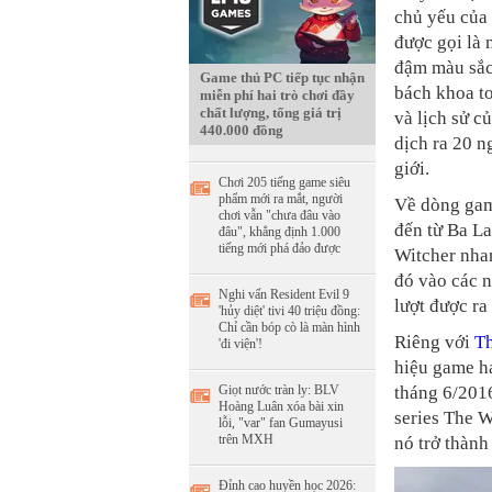
chủ yếu của 
được gọi là
đậm màu sắc 
Game thủ PC tiếp tục nhận
bách khoa to
miễn phí hai trò chơi đầy
chất lượng, tổng giá trị
và lịch sử c
440.000 đồng
dịch ra 20 n
giới.
Chơi 205 tiếng game siêu
phẩm mới ra mắt, người
Về dòng ga
chơi vẫn "chưa đâu vào
đến từ Ba La
đâu", khẳng định 1.000
tiếng mới phá đảo được
Witcher nha
đó vào các n
Nghi vấn Resident Evil 9
lượt được ra
'hủy diệt' tivi 40 triệu đồng:
Chỉ cần bóp cò là màn hình
Riêng với
Th
'đi viện'!
hiệu game h
Giọt nước tràn ly: BLV
tháng 6/201
Hoàng Luân xóa bài xin
series The W
lỗi, "var" fan Gumayusi
trên MXH
nó trở thành
Đỉnh cao huyền học 2026: