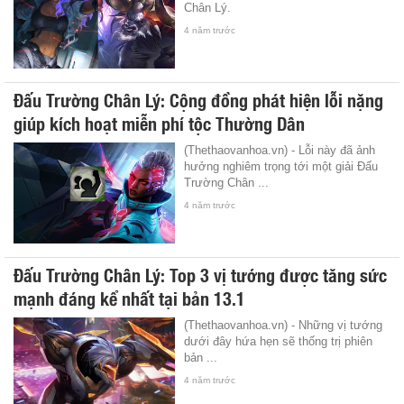
Chân Lý.
4 năm trước
Đấu Trường Chân Lý: Cộng đồng phát hiện lỗi nặng
giúp kích hoạt miễn phí tộc Thường Dân
(Thethaovanhoa.vn) - Lỗi này đã ảnh
hưởng nghiêm trọng tới một giải Đấu
Trường Chân ...
4 năm trước
Đấu Trường Chân Lý: Top 3 vị tướng được tăng sức
mạnh đáng kể nhất tại bản 13.1
(Thethaovanhoa.vn) - Những vị tướng
dưới đây hứa hẹn sẽ thống trị phiên
bản ...
4 năm trước