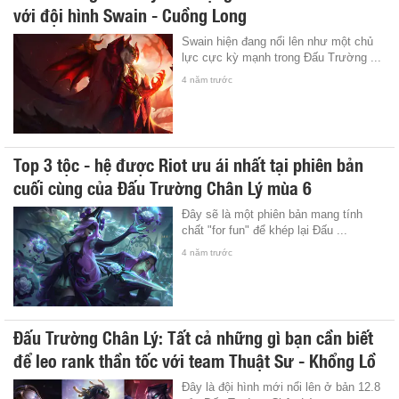
với đội hình Swain - Cuồng Long
Swain hiện đang nổi lên như một chủ
lực cực kỳ mạnh trong Đấu Trường ...
4 năm trước
Top 3 tộc - hệ được Riot ưu ái nhất tại phiên bản
cuối cùng của Đấu Trường Chân Lý mùa 6
Đây sẽ là một phiên bản mang tính
chất "for fun" để khép lại Đấu ...
4 năm trước
Đấu Trường Chân Lý: Tất cả những gì bạn cần biết
để leo rank thần tốc với team Thuật Sư - Khổng Lồ
Đây là đội hình mới nổi lên ở bản 12.8