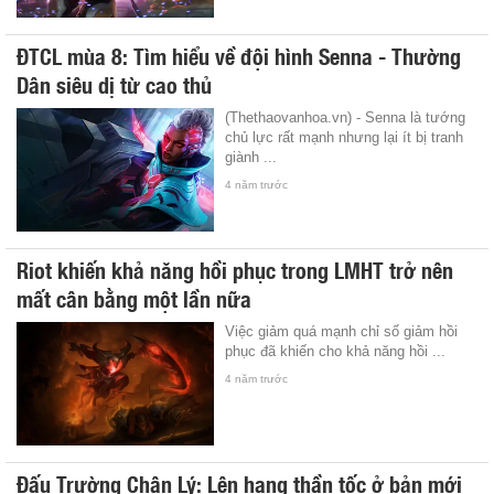
ĐTCL mùa 8: Tìm hiểu về đội hình Senna - Thường
Dân siêu dị từ cao thủ
(Thethaovanhoa.vn) - Senna là tướng
chủ lực rất mạnh nhưng lại ít bị tranh
giành ...
4 năm trước
Riot khiến khả năng hồi phục trong LMHT trở nên
mất cân bằng một lần nữa
Việc giảm quá mạnh chỉ số giảm hồi
phục đã khiến cho khả năng hồi ...
4 năm trước
Đấu Trường Chân Lý: Lên hạng thần tốc ở bản mới