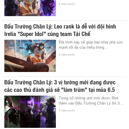
4 năm trước
Đấu Trường Chân Lý: Leo rank là dễ với đội hình
Irelia "Super Idol" cùng team Tái Chế
Đội hình này sẽ giúp bạn khai phá sức
mạnh tối đa của Irelia trong ...
4 năm trước
Đấu Trường Chân Lý: 3 vị tướng mới đang được
các cao thủ đánh giá sẽ "làm trùm" tại mùa 6.5
Trong số những unit mới được Riot
thêm vào Đấu Trường Chân Lý thì 3 ...
4 năm trước