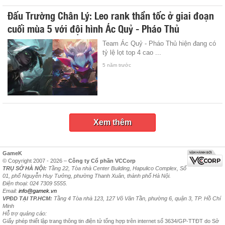
Đấu Trường Chân Lý: Leo rank thần tốc ở giai đoạn
cuối mùa 5 với đội hình Ác Quỷ - Pháo Thủ
Team Ác Quỷ - Pháo Thủ hiện đang có
tỷ lệ lọt top 4 cao ...
5 năm trước
Xem thêm
GameK
© Copyright 2007 - 2026 –
Công ty Cổ phần VCCorp
TRỤ SỞ HÀ NỘI:
Tầng 22, Tòa nhà Center Building, Hapulico Complex, Số
01, phố Nguyễn Huy Tưởng, phường Thanh Xuân, thành phố Hà Nội.
Điện thoại: 024 7309 5555.
Email:
info@gamek.vn
VPĐD TẠI TP.HCM:
Tầng 4 Tòa nhà 123, 127 Võ Văn Tần, phường 6, quận 3, TP. Hồ Chí
Minh
Hỗ trợ quảng cáo:
Giấy phép thiết lập trang thông tin điện tử tổng hợp trên internet số 3634/GP-TTĐT do Sở