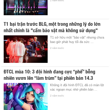
2 năm trước
T1 bại trận trước BLG, một trong những lý do lớn
nhất chính là "cầm bảo vật mà không sử dụng"
T1 sở hữu một "bảo vật" nhưng chưa
bao giờ phát huy tối đa sức ...
2 năm trước
ĐTCL mùa 10: 3 đội hình đang cực “phế” bỗng
nhiên vươn lên “làm trùm” tại phiên bản 14.3
Không ít đội hình ĐTCL đã có màn lột
xác ngoạn mục nhờ phiên bản ...
2 năm trước