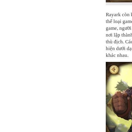
Rayark còn 
thể loại gam
game, người 
nơi lập thàn
thù địch. Cá
hiện dưới d
khác nhau.