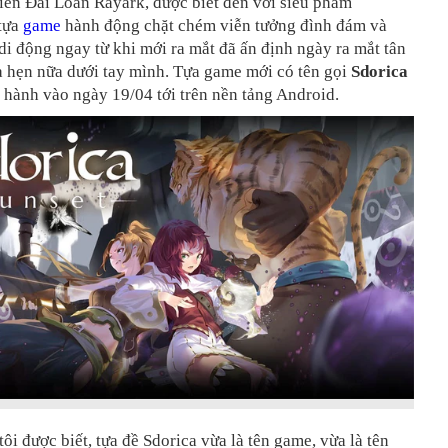
iển Đài Loan Rayark, được biết đến với siêu phẩm
 tựa
game
hành động chặt chém viễn tưởng đình đám và
 di động ngay từ khi mới ra mắt đã ấn định ngày ra mắt tân
a hẹn nữa dưới tay mình. Tựa game mới có tên gọi
Sdorica
 hành vào ngày 19/04 tới trên nền tảng Android.
ôi được biết, tựa đề Sdorica vừa là tên game, vừa là tên