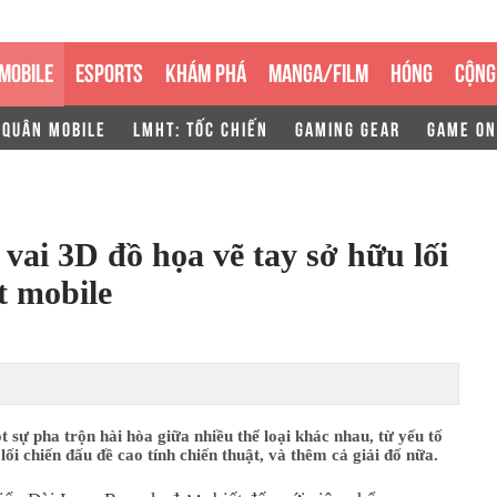
MOBILE
ESPORTS
KHÁM PHÁ
MANGA/FILM
HÓNG
CỘNG
 QUÂN MOBILE
LMHT: TỐC CHIẾN
GAMING GEAR
GAME ON
vai 3D đồ họa vẽ tay sở hữu lối
t mobile
t sự pha trộn hài hòa giữa nhiều thể loại khác nhau, từ yếu tố
ối chiến đấu đề cao tính chiến thuật, và thêm cả giải đố nữa.