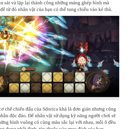
an sát và lặp lại thành công những mảng ghép hình mà
để từ đó nhân vật của bạn có thể tung chiêu vào kẻ thù.
cơ chế chiến đấu của Sdorica khá là đơn giản nhưng cũng
hần độc đáo. Để nhân vật sử dụng kỹ năng người chơi sẽ
hững hình vuông có cùng màu sắc lại với nhau, mỗi ô đều
ng dụng nhất định, tùy thuộc vào mục đích của bạn.