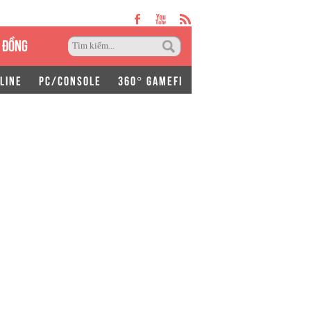
 ĐỒNG
LINE
PC/CONSOLE
360° GAMEFI