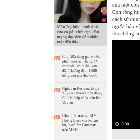
của một con 
Con rồng hun
cách sử dụng
người bảo v
Màn "tự hủy" hình ảnh
của cô gái xinh đẹp, dân
lên chống lại
mạng đọc đến đâu nhăn
mặt đến đấy!
Chơi 205 tiếng game siêu
phẩm mới ra mắt, người
chơi vẫn "chưa đâu vào
đâu", khẳng định 1.000
tiếng mới phá đảo được
Nghi vấn Resident Evil 9
'hủy diệt' tivi 40 triệu đồng:
Chỉ cần bóp cò là màn hình
'đi viện'!
Giọt nước tràn ly: BLV
Hoàng Luân xóa bài xin
0:00
lỗi, "var" fan Gumayusi
trên MXH