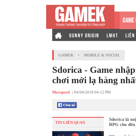
GAME 
GUNNY ORIGIN
LMHT
LIÊN
GAMEK
›
MOBILE & SOCIAL
Sdorica - Game nhập 
chơi mới lạ hàng nhấ
Maxspeed
|
04/04/2018 04:12 PM
Sdorica là mộ
TIN LIÊN QUAN
RPG cho đến l