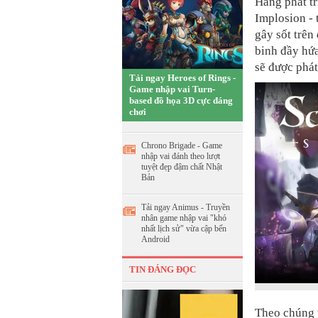
Hãng phát tr
Implosion -
gây sốt trên
binh đầy hứ
sẽ được phát
Tải ngay Heroes of Rings -
Game nhập vai Turn-
based đồ họa 3D cực đáng
chơi
Chrono Brigade - Game
nhập vai đánh theo lượt
tuyệt đẹp đậm chất Nhật
Bản
Tải ngay Animus - Truyền
nhân game nhập vai "khó
nhất lịch sử" vừa cập bến
Android
TIN ĐÁNG ĐỌC
Theo chúng t