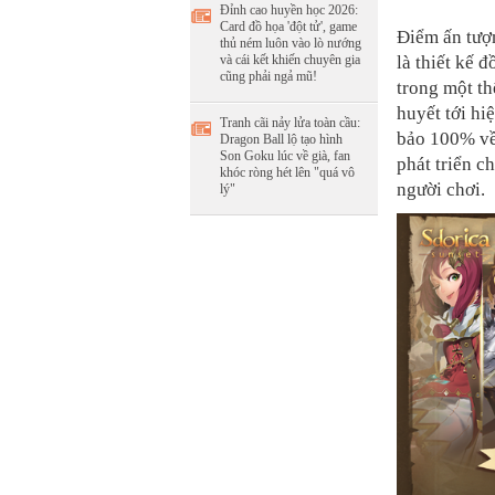
Đỉnh cao huyền học 2026:
Card đồ họa 'đột tử', game
Điểm ấn tượ
thủ ném luôn vào lò nướng
và cái kết khiến chuyên gia
là thiết kế 
cũng phải ngả mũ!
trong một th
huyết tới hi
Tranh cãi nảy lửa toàn cầu:
bảo 100% về
Dragon Ball lộ tạo hình
Son Goku lúc về già, fan
phát triển c
khóc ròng hét lên "quá vô
người chơi.
lý"