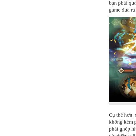
bạn phải qu
game đưa ra 
Cụ thể hơn, 
không kém p
phải ghép n
có những cô