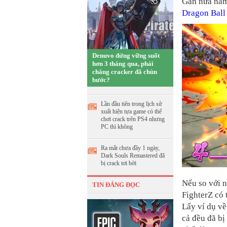
Gần nửa năm 
Dragon Ball
Denuvo đứng vững suốt
hơn 3 tháng qua, phải
chăng cracker đã chùn
bước?
Lần đầu tiên trong lịch sử
xuất hiện tựa game có thể
chơi crack trên PS4 nhưng
PC thì không
Ra mắt chưa đầy 1 ngày,
Dark Souls Remastered đã
bị crack tơi bời
Nếu so với 
TIN ĐÁNG ĐỌC
FighterZ có 
Lấy ví dụ về
cả đều đã bị