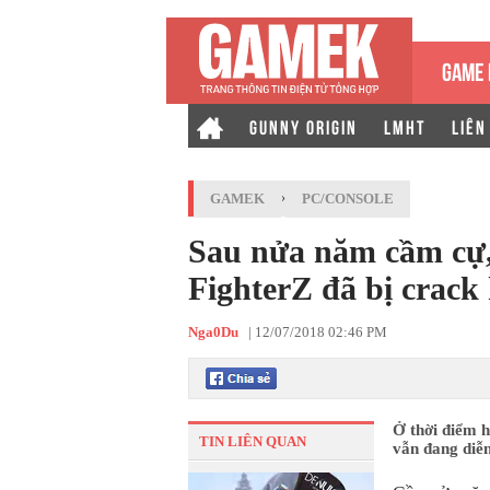
GAME 
GUNNY ORIGIN
LMHT
LIÊN
GAMEK
›
PC/CONSOLE
Sau nửa năm cầm cự,
FighterZ đã bị crack
Nga0Du
|
12/07/2018 02:46 PM
Ở thời điểm h
TIN LIÊN QUAN
vẫn đang diễn