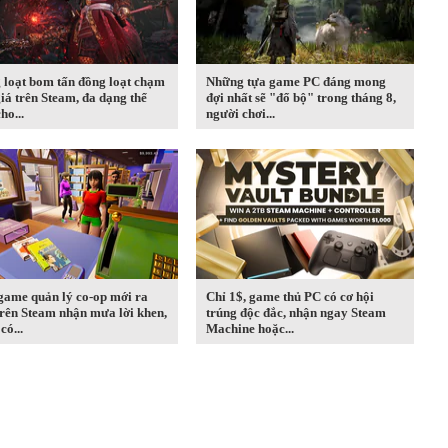
 loạt bom tấn đồng loạt chạm
Những tựa game PC đáng mong
iá trên Steam, đa dạng thể
đợi nhất sẽ "đổ bộ" trong tháng 8,
ho...
người chơi...
game quản lý co-op mới ra
Chỉ 1$, game thủ PC có cơ hội
rên Steam nhận mưa lời khen,
trúng độc đắc, nhận ngay Steam
có...
Machine hoặc...