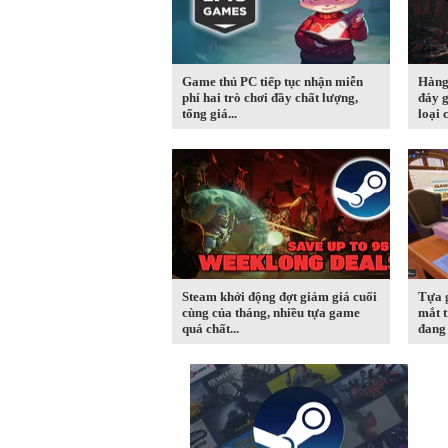
Game thủ PC tiếp tục nhận miễn
Hàng
phí hai trò chơi đầy chất lượng,
đáy g
tổng giá...
loại c
Steam khởi động đợt giảm giá cuối
Tựa 
cùng của tháng, nhiều tựa game
mắt t
quá chất...
đang 