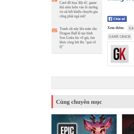
Card đồ họa 'đột tử', game
thủ ném luôn vào lò nướng
và cái kết khiến chuyên gia
cũng phải ngả mũ!
Xem thêm:
GA
Tranh cãi nảy lửa toàn cầu:
Dragon Ball lộ tạo hình
GAME CRACK
Son Goku lúc về già, fan
khóc ròng hét lên "quá vô
lý"
Cùng chuyên mục