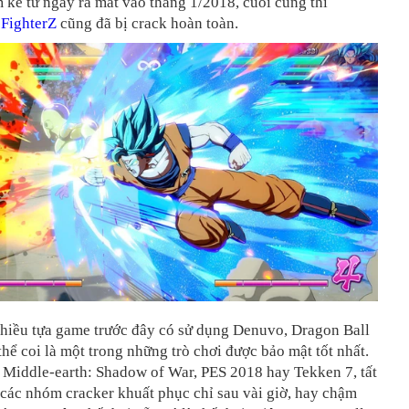
kể từ ngày ra mắt vào tháng 1/2018, cuối cùng thì
 FighterZ
cũng đã bị crack hoàn toàn.
nhiều tựa game trước đây có sử dụng Denuvo, Dragon Ball
thể coi là một trong những trò chơi được bảo mật tốt nhất.
 Middle-earth: Shadow of War, PES 2018 hay Tekken 7, tất
 các nhóm cracker khuất phục chỉ sau vài giờ, hay chậm