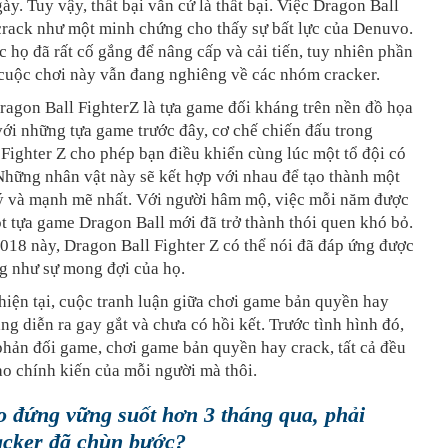
gày. Tuy vậy, thất bại vẫn cứ là thất bại. Việc Dragon Ball
crack như một minh chứng cho thấy sự bất lực của Denuvo.
c họ đã rất cố gắng để nâng cấp và cải tiến, tuy nhiên phần
 cuộc chơi này vẫn đang nghiêng về các nhóm cracker.
ragon Ball FighterZ là tựa game đối kháng trên nền đồ họa
ới những tựa game trước đây, cơ chế chiến đấu trong
Fighter Z cho phép bạn điều khiển cùng lúc một tổ đội có
Những nhân vật này sẽ kết hợp với nhau để tạo thành một
 ý và mạnh mẽ nhất. Với người hâm mộ, việc mỗi năm được
 tựa game Dragon Ball mới đã trở thành thói quen khó bỏ.
18 này, Dragon Ball Fighter Z có thể nói đã đáp ứng được
g như sự mong đợi của họ.
hiện tại, cuộc tranh luận giữa chơi game bản quyền hay
ng diễn ra gay gắt và chưa có hồi kết. Trước tình hình đó,
hản đối game, chơi game bản quyền hay crack, tất cả đều
o chính kiến của mỗi người mà thôi.
 đứng vững suốt hơn 3 tháng qua, phải
acker đã chùn bước?