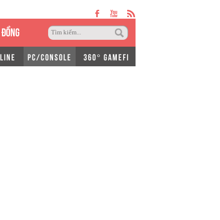
 ĐỒNG
LINE
PC/CONSOLE
360° GAMEFI