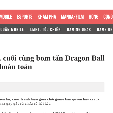
MOBILE
ESPORTS
KHÁM PHÁ
MANGA/FILM
HÓNG
CỘNG
 QUÂN MOBILE
LMHT: TỐC CHIẾN
GAMING GEAR
GAME ON
 cuối cùng bom tấn Dragon Ball
 hoàn toàn
iện tại, cuộc tranh luận giữa chơi game bản quyền hay crack
 ra gay gắt và chưa có hồi kết.