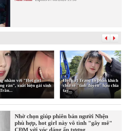
g nhầm với "Hot girl
Hot girl Trang Bi phấn khích
ng rán", xuất hiện gái xinh
chia sẻ "tình duyên" hậu chia
Trần...
tay...
Nhờ chọn giúp phiên bản người Nhện
phù hợp, hot girl này vô tình "gây mê"
CĐM với vóc dáng ấn tượng