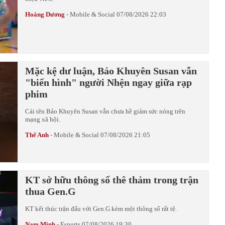
Hoàng Dương
-
Mobile & Social
07/08/2026 22:03
Mặc kệ dư luận, Bảo Khuyên Susan vẫn
"biến hình" người Nhện ngay giữa rạp
phim
Cái tên Bảo Khuyên Susan vẫn chưa hề giảm sức nóng trên
mạng xã hội.
Thế Anh
-
Mobile & Social
07/08/2026 21:05
KT sở hữu thông số thê thảm trong trận
thua Gen.G
KT kết thúc trận đấu với Gen.G kèm một thông số rất tệ.
Nam Minh
-
Esports
07/08/2026 19:30