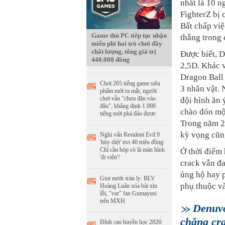
nhất là 10 n
FighterZ bị 
Bất chấp việ
Game thủ PC tiếp tục nhận
thắng trong
miễn phí hai trò chơi đầy
chất lượng, tổng giá trị
Được biết, D
440.000 đồng
2,5D. Khác v
Dragon Ball 
Chơi 205 tiếng game siêu
3 nhân vật. 
phẩm mới ra mắt, người
chơi vẫn "chưa đâu vào
đội hình ăn
đâu", khẳng định 1.000
chào đón một
tiếng mới phá đảo được
Trong năm 20
kỳ vọng cũn
Nghi vấn Resident Evil 9
'hủy diệt' tivi 40 triệu đồng:
Chỉ cần bóp cò là màn hình
Ở thời điểm 
'đi viện'!
crack vẫn đa
ủng hộ hay p
Giọt nước tràn ly: BLV
phụ thuộc và
Hoàng Luân xóa bài xin
lỗi, "var" fan Gumayusi
trên MXH
Denuvo
chăng cr
Đỉnh cao huyền học 2026: