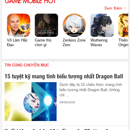
GAME MOBILE HOT
Xem thêm
Võ Lâm Hắc
Game thủ
Zenless Zone
Wuthering
Thiên 
Đạo
chơi gì
Zero
Waves
Origin
TIN CÙNG CHUYÊN MỤC
15 tuyệt kỹ mang tính biểu tượng nhất Dragon Ball
Dưới đây là 15 chiêu thức mang tính
biểu tượng nhất Dragon Ball, không
chỉ ...
08/08/2026