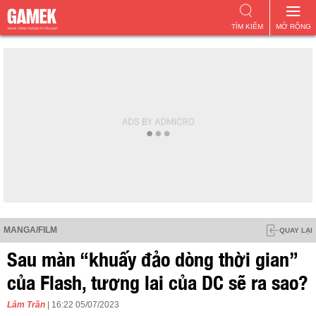
TÌM KIẾM
MỞ RỘNG
MANGA/FILM
QUAY LẠI
Sau màn “khuấy đảo dòng thời gian”
của Flash, tương lai của DC sẽ ra sao?
Lâm Trần
| 16:22 05/07/2023