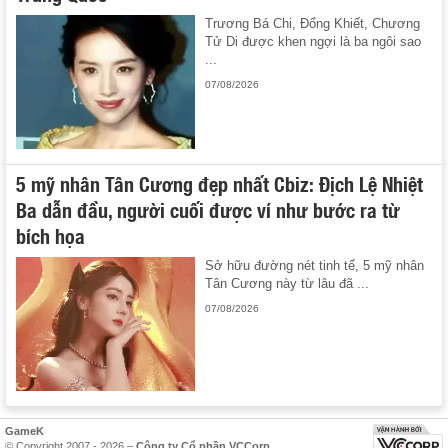
Trương Bá Chi, Đổng Khiết, Chương
Tử Di được khen ngợi là ba ngôi sao
...
07/08/2026
5 mỹ nhân Tân Cương đẹp nhất Cbiz: Địch Lệ Nhiệt
Ba dẫn đầu, người cuối được ví như bước ra từ
bích họa
Sở hữu đường nét tinh tế, 5 mỹ nhân
Tân Cương này từ lâu đã ...
07/08/2026
GameK
© Copyright 2007 - 2026 –
Công ty Cổ phần VCCorp