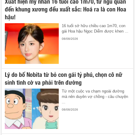
Xuất hiện mỹ nhân 16 tuổi cao 1m70, từ ngũ quan
đến khung xương đều xuất sắc: Hoá ra là con Hoa
hậu!
16 tuổi sở hữu chiều cao 1m70, con
gái Hoa hậu Ngọc Diễm được khen ...
08/08/2026
Lý do bố Nobita từ bỏ con gái tỷ phú, chọn cô nữ
sinh tình cờ va phải trên đường
Từ một cuộc va chạm ngoài đường
mà nên duyên vợ chồng - câu chuyện
...
08/08/2026