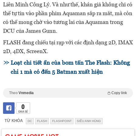
Liên Minh Công Lý. Và như thế, khán giả không chỉ có
thể tự tin vào phần phim Aquaman sắp ra mắt, mà còn
có thể mong chờ vào tương lai của Aquaman trong
DCU của James Gunn.
FLASH đang chiếu tại rạp với các định dạng 2D, IMAX
2D, 4DX, ScreenX.
Loạt chi tiết ẩn của bom tấn The Flash: Không
chỉ 1 mà có đến 5 Batman xuất hiện
Theo
Vnmedia
Copy link
0
CHIA SẺ
TỪ KHÓA
DC
FLASH
FLASHPOINT
SIÊU ANH HÙNG