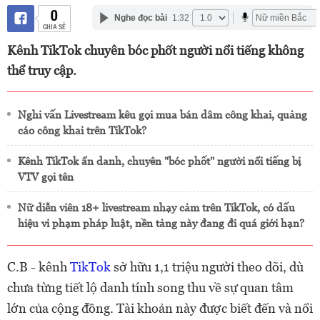
0
Nghe đọc bài
1:32
CHIA SẺ
Kênh TikTok chuyên bóc phốt người nổi tiếng không
thể truy cập.
Nghi vấn Livestream kêu gọi mua bán dâm công khai, quảng
cáo công khai trên TikTok?
Kênh TikTok ẩn danh, chuyên "bóc phốt" người nổi tiếng bị
VTV gọi tên
Nữ diễn viên 18+ livestream nhạy cảm trên TikTok, có dấu
hiệu vi phạm pháp luật, nền tảng này đang đi quá giới hạn?
C.B - kênh
TikTok
sở hữu 1,1 triệu người theo dõi, dù
chưa từng tiết lộ danh tính song thu về sự quan tâm
lớn của cộng đồng. Tài khoản này được biết đến và nổi