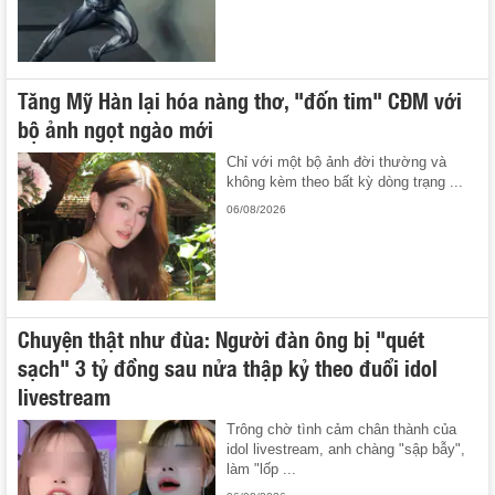
Tăng Mỹ Hàn lại hóa nàng thơ, "đốn tim" CĐM với
bộ ảnh ngọt ngào mới
Chỉ với một bộ ảnh đời thường và
không kèm theo bất kỳ dòng trạng ...
06/08/2026
Chuyện thật như đùa: Người đàn ông bị "quét
sạch" 3 tỷ đồng sau nửa thập kỷ theo đuổi idol
livestream
Trông chờ tình cảm chân thành của
idol livestream, anh chàng "sập bẫy",
làm "lốp ...