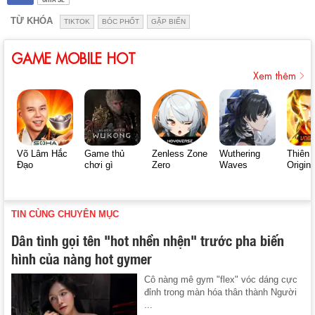
TỪ KHÓA
TIKTOK
BÓC PHỐT
GẶP BIẾN
GAME MOBILE HOT
Xem thêm
Võ Lâm Hắc
Game thủ
Zenless Zone
Wuthering
Thiên 
Đạo
chơi gì
Zero
Waves
Origin
TIN CÙNG CHUYÊN MỤC
Dân tình gọi tên "hot nhền nhện" trước pha biến
hình của nàng hot gymer
Cô nàng mê gym "flex" vóc dáng cực
đỉnh trong màn hóa thân thành Người
...