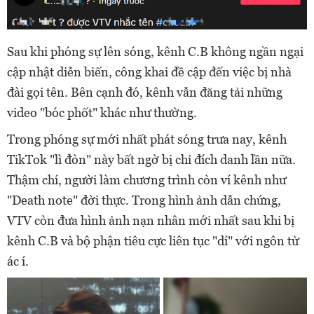
Sau khi phóng sự lên sóng, kênh C.B không ngần ngại
cập nhật diễn biến, công khai đề cập đến việc bị nhà
đài gọi tên. Bên cạnh đó, kênh vẫn đăng tải những
video "bóc phốt" khác như thường.
Trong phóng sự mới nhất phát sóng trưa nay, kênh
TikTok "lì đòn" này bất ngờ bị chỉ đích danh lần nữa.
Thậm chí, người làm chương trình còn ví kênh như
"Death note" đời thực. Trong hình ảnh dẫn chứng,
VTV còn đưa hình ảnh nạn nhân mới nhất sau khi bị
kênh C.B và bộ phận tiêu cực liên tục "dí" với ngôn từ
ác í.