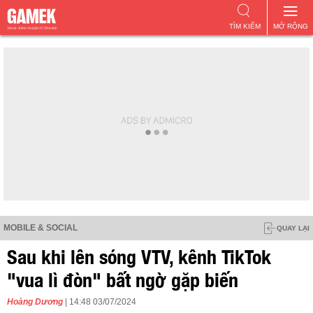
TÌM KIẾM
MỞ RỘNG
MOBILE & SOCIAL
QUAY LẠI
Sau khi lên sóng VTV, kênh TikTok
"vua lì đòn" bất ngờ gặp biến
Hoàng Dương
| 14:48 03/07/2024