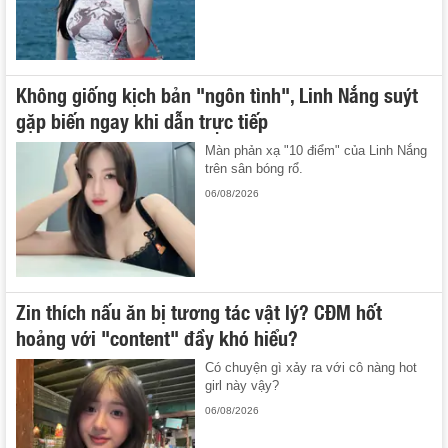
Không giống kịch bản "ngôn tình", Linh Nắng suýt
gặp biến ngay khi dẫn trực tiếp
Màn phản xạ "10 điểm" của Linh Nắng
trên sân bóng rổ.
06/08/2026
Zin thích nấu ăn bị tương tác vật lý? CĐM hốt
hoảng với "content" đầy khó hiểu?
Có chuyện gì xảy ra với cô nàng hot
girl này vậy?
06/08/2026