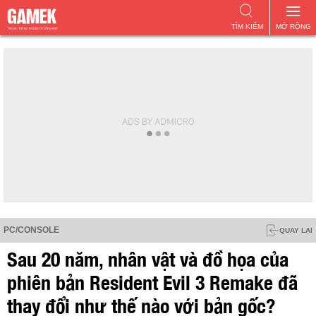
TÌM KIẾM
MỞ RỘNG
PC/CONSOLE
QUAY LẠI
Sau 20 năm, nhân vật và đồ họa của
phiên bản Resident Evil 3 Remake đã
thay đổi như thế nào với bản gốc?