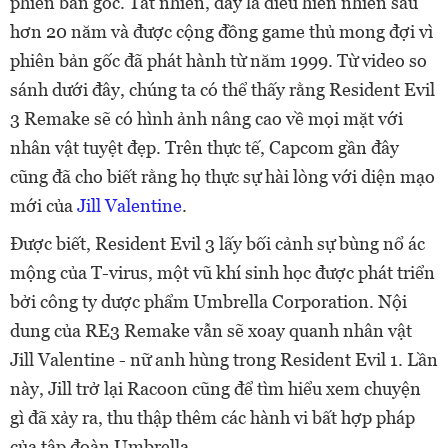
phiên bản gốc. Tất nhiên, đây là điều hiển nhiên sau
hơn 20 năm và được cộng đồng game thủ mong đợi vì
phiên bản gốc đã phát hành từ năm 1999. Từ video so
sánh dưới đây, chúng ta có thể thấy rằng Resident Evil
3 Remake sẽ có hình ảnh nâng cao về mọi mặt với
nhân vật tuyệt đẹp. Trên thực tế, Capcom gần đây
cũng đã cho biết rằng họ thực sự hài lòng với diện mạo
mới của
Jill Valentine
.
Được biết, Resident Evil 3 lấy bối cảnh sự bùng nổ ác
mộng của T-virus, một vũ khí sinh học được phát triển
bởi công ty dược phẩm Umbrella Corporation. Nội
dung của RE3 Remake vẫn sẽ xoay quanh nhân vật
Jill Valentine - nữ anh hùng trong Resident Evil 1. Lần
này, Jill trở lại Racoon cũng để tìm hiểu xem chuyện
gì đã xảy ra, thu thập thêm các hành vi bất hợp pháp
của tập đoàn Umbrella.