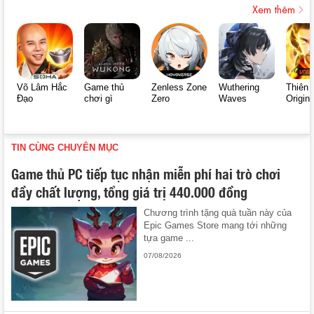
Xem thêm
Võ Lâm Hắc
Game thủ
Zenless Zone
Wuthering
Thiên 
Đạo
chơi gì
Zero
Waves
Origin
TIN CÙNG CHUYÊN MỤC
Game thủ PC tiếp tục nhận miễn phí hai trò chơi
đầy chất lượng, tổng giá trị 440.000 đồng
Chương trình tặng quà tuần này của
Epic Games Store mang tới những
tựa game ...
07/08/2026