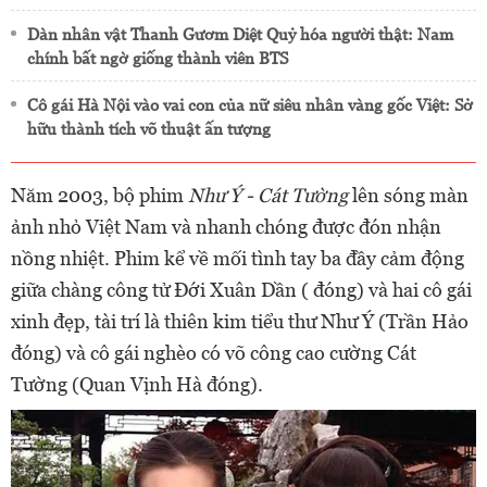
Dàn nhân vật Thanh Gươm Diệt Quỷ hóa người thật: Nam
chính bất ngờ giống thành viên BTS
Cô gái Hà Nội vào vai con của nữ siêu nhân vàng gốc Việt: Sở
hữu thành tích võ thuật ấn tượng
Năm 2003, bộ phim
Như Ý - Cát Tường
lên sóng màn
ảnh nhỏ Việt Nam và nhanh chóng được đón nhận
nồng nhiệt. Phim kể về mối tình tay ba đầy cảm động
giữa chàng công tử Đới Xuân Dần ( đóng) và hai cô gái
xinh đẹp, tài trí là thiên kim tiểu thư Như Ý (Trần Hảo
đóng) và cô gái nghèo có võ công cao cường Cát
Tường (Quan Vịnh Hà đóng).