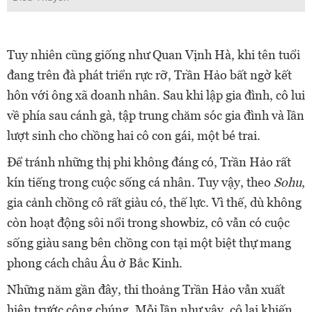
Tuy nhiên cũng giống như Quan Vịnh Hà, khi tên tuổi
đang trên đà phát triển rực rỡ, Trần Hảo bất ngờ kết
hôn với ông xã doanh nhân. Sau khi lập gia đình, cô lui
về phía sau cánh gà, tập trung chăm sóc gia đình và lần
lượt sinh cho chồng hai cô con gái, một bé trai.
Để tránh những thị phi không đáng có, Trần Hảo rất
kín tiếng trong cuộc sống cá nhân. Tuy vậy, theo
Sohu
,
gia cảnh chồng cô rất giàu có, thế lực. Vì thế, dù không
còn hoạt động sôi nổi trong showbiz, cô vẫn có cuộc
sống giàu sang bên chồng con tại một biệt thự mang
phong cách châu Âu ở Bắc Kinh.
Những năm gần đây, thi thoảng Trần Hảo vẫn xuất
hiện trước công chúng. Mỗi lần như vậy, cô lại khiến