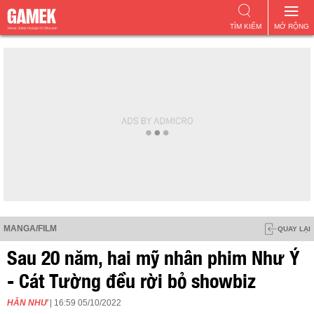
TÌM KIẾM
MỞ RỘNG
MANGA/FILM
QUAY LẠI
Sau 20 năm, hai mỹ nhân phim Như Ý
- Cát Tường đều rời bỏ showbiz
HÂN NHƯ
| 16:59 05/10/2022