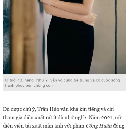
Ở tuổi 43, nàng "Như Ý" vẫn vô cùng trẻ trung và có cuộc sống
hạnh phúc bên chồng con
Dù được chú ý, Trần Hảo vẫn khá kín tiếng và chỉ
tham gia diễn xuất rất ít dù nhớ nghề. Năm 2021, nữ
diễn viên tái xuất màn ảnh với phim
Công Huân
đóng