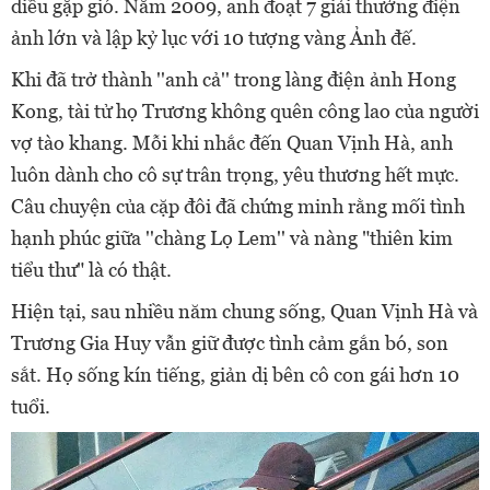
diều gặp gió. Năm 2009, anh đoạt 7 giải thưởng điện
ảnh lớn và lập kỷ lục với 10 tượng vàng Ảnh đế.
Khi đã trở thành ''anh cả'' trong làng điện ảnh Hong
Kong, tài tử họ Trương không quên công lao của người
vợ tào khang. Mỗi khi nhắc đến Quan Vịnh Hà, anh
luôn dành cho cô sự trân trọng, yêu thương hết mực.
Câu chuyện của cặp đôi đã chứng minh rằng mối tình
hạnh phúc giữa ''chàng Lọ Lem'' và nàng "thiên kim
tiểu thư" là có thật.
Hiện tại, sau nhiều năm chung sống, Quan Vịnh Hà và
Trương Gia Huy vẫn giữ được tình cảm gắn bó, son
sắt. Họ sống kín tiếng, giản dị bên cô con gái hơn 10
tuổi.