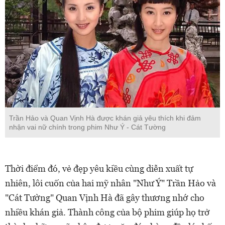
Trần Hảo và Quan Vịnh Hà được khán giả yêu thích khi đảm
nhận vai nữ chính trong phim Như Ý - Cát Tường
Thời điểm đó, vẻ đẹp yêu kiều cùng diễn xuất tự
nhiên, lôi cuốn của hai mỹ nhân "Như Ý" Trần Hảo và
"Cát Tường" Quan Vịnh Hà đã gây thương nhớ cho
nhiều khán giả. Thành công của bộ phim giúp họ trở