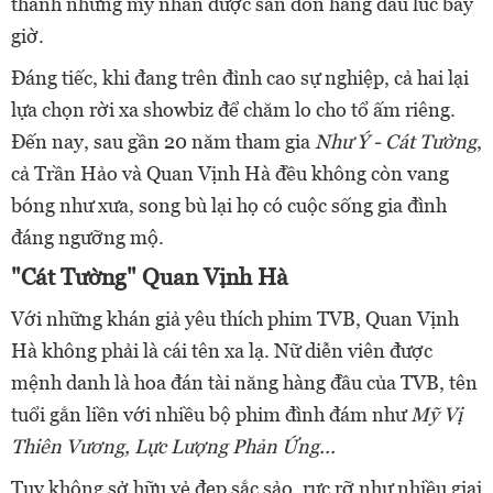
thành những mỹ nhân được săn đón hàng đầu lúc bấy
giờ.
Đáng tiếc, khi đang trên đỉnh cao sự nghiệp, cả hai lại
lựa chọn rời xa showbiz để chăm lo cho tổ ấm riêng.
Đến nay, sau gần 20 năm tham gia
Như Ý - Cát Tường
,
cả Trần Hảo và Quan Vịnh Hà đều không còn vang
bóng như xưa, song bù lại họ có cuộc sống gia đình
đáng ngưỡng mộ.
"Cát Tường" Quan Vịnh Hà
Với những khán giả yêu thích phim TVB, Quan Vịnh
Hà không phải là cái tên xa lạ. Nữ diễn viên được
mệnh danh là hoa đán tài năng hàng đầu của TVB, tên
tuổi gắn liền với nhiều bộ phim đình đám như
Mỹ Vị
Thiên Vương, Lực Lượng Phản Ứng...
Tuy không sở hữu vẻ đẹp sắc sảo, rực rỡ như nhiều giai