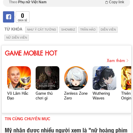
Theo
Phụ nữ Việt Nam
Copy link
0
CHIA SẺ
TỪ KHÓA
NHƯ Ý CÁT TƯỜNG
SHOWBIZ
TRẦN HẢO
DIỄN VIÊN
NỮ DIỄN VIÊN
GAME MOBILE HOT
Xem thêm
Võ Lâm Hắc
Game thủ
Zenless Zone
Wuthering
Thiên 
Đạo
chơi gì
Zero
Waves
Origin
TIN CÙNG CHUYÊN MỤC
Mỹ nhân được nhiều người xem là "nữ hoàng phim