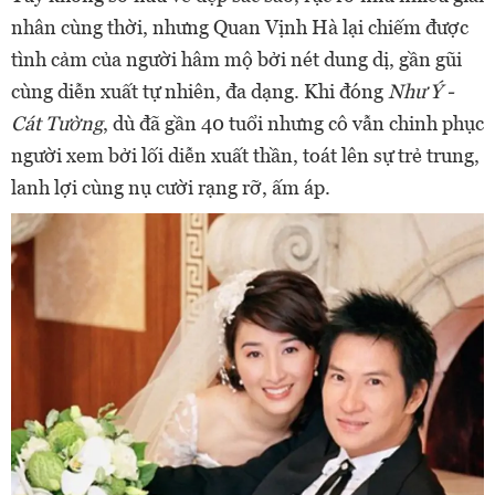
nhân cùng thời, nhưng Quan Vịnh Hà lại chiếm được
tình cảm của người hâm mộ bởi nét dung dị, gần gũi
cùng diễn xuất tự nhiên, đa dạng. Khi đóng
Như Ý -
Cát Tường
, dù đã gần 40 tuổi nhưng cô vẫn chinh phục
người xem bởi lối diễn xuất thần, toát lên sự trẻ trung,
lanh lợi cùng nụ cười rạng rỡ, ấm áp.