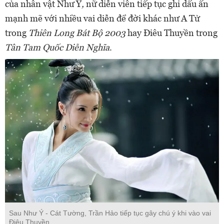
của nhân vật Như Ý
,
nữ diễn viên tiếp tục ghi dấu ấn
mạnh mẽ với nhiều vai diễn để đời khác như A Tử
trong
Thiên Long Bát Bộ 2003
hay Điêu Thuyền trong
Tân Tam Quốc Diễn Nghĩa
.
Sau Như Ý - Cát Tường, Trần Hảo tiếp tục gây chú ý khi vào vai
Điêu Thuyền