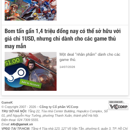
Bom tấn gần 1,4 triệu đồng nay có thể sở hữu với
giá chỉ 1USD, nhưng chỉ dành cho các game thủ
may mắn
Một deal "nhân phẩm" dành cho các
game thủ.
14/07/2026
GameK
© Copyright 2007 - 2026 –
Công ty Cổ phần VCCorp
TRỤ SỞ HÀ NỘI:
Tầng 22, Tòa nhà Center Building, Hapulico Complex, Số
01, phố Nguyễn Huy Tưởng, phường Thanh Xuân, thành phố Hà Nội.
Điện thoại: 024 7309 5555.
Email:
info@gamek.vn
VPĐD TẠI TP.HCM:
Tầng 4 Tòa nhà 123, 127 Võ Văn Tần, phường 6, quận 3, TP. Hồ Chí