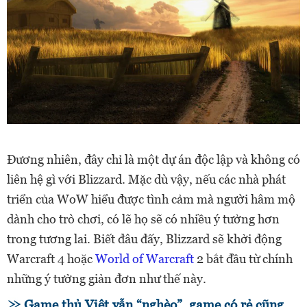
Đương nhiên, đây chỉ là một dự án độc lập và không có
liên hệ gì với Blizzard. Mặc dù vậy, nếu các nhà phát
triển của WoW hiểu được tình cảm mà người hâm mộ
dành cho trò chơi, có lẽ họ sẽ có nhiều ý tưởng hơn
trong tương lai. Biết đâu đấy, Blizzard sẽ khởi động
Warcraft 4 hoặc
World of Warcraft
2 bắt đầu từ chính
những ý tưởng giản đơn như thế này.
Game thủ Việt vẫn “nghèo”, game có rẻ cũng