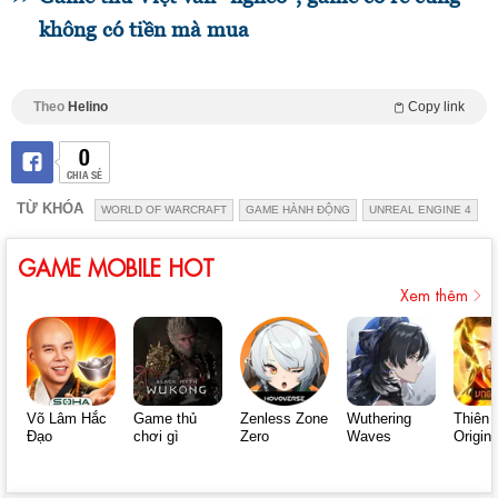
không có tiền mà mua
Theo
Helino
Copy link
0
CHIA SẺ
TỪ KHÓA
WORLD OF WARCRAFT
GAME HÀNH ĐỘNG
UNREAL ENGINE 4
GAME MOBILE HOT
Xem thêm
Võ Lâm Hắc
Game thủ
Zenless Zone
Wuthering
Thiên 
Đạo
chơi gì
Zero
Waves
Origin