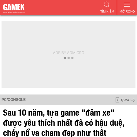
TÌM KIẾM
MỞ RỘNG
PC/CONSOLE
QUAY LẠI
Sau 10 năm, tựa game "đâm xe"
được yêu thích nhất đã có hậu duệ,
cháy nổ va chạm đẹp như thật