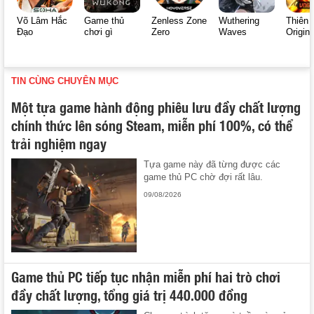
Võ Lâm Hắc
Game thủ
Zenless Zone
Wuthering
Thiên 
Đạo
chơi gì
Zero
Waves
Origin
TIN CÙNG CHUYÊN MỤC
Một tựa game hành động phiêu lưu đầy chất lượng
chính thức lên sóng Steam, miễn phí 100%, có thể
trải nghiệm ngay
Tựa game này đã từng được các
game thủ PC chờ đợi rất lâu.
09/08/2026
Game thủ PC tiếp tục nhận miễn phí hai trò chơi
đầy chất lượng, tổng giá trị 440.000 đồng