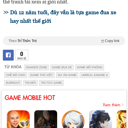
thể tranh tài xem ai giỏi nhất.
Dù 12 năm tuổi, đây vẫn là tựa game đua xe
hay nhất thế giới
Theo
Trí Thức Trẻ
Copy link
0
CHIA SẺ
TỪ KHÓA
DANGER ZONE
GAME ĐUA XE
GAME MÔ PHỎNG
CHẾ ĐỘ CHƠI
GAME THỦ VIỆT
DỰ ÁN GAME
UNREAL ENGINE 4
BURNOUT
TIN MỚI
TIN TỨC GAME
GAME MOBILE HOT
Xem thêm