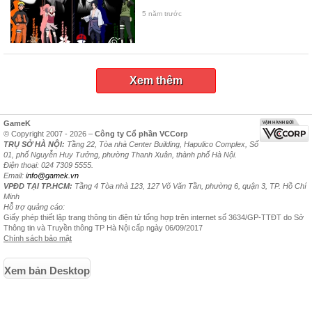
5 năm trước
Xem thêm
GameK
© Copyright 2007 - 2026 –
Công ty Cổ phần VCCorp
TRỤ SỞ HÀ NỘI:
Tầng 22, Tòa nhà Center Building, Hapulico Complex, Số
01, phố Nguyễn Huy Tưởng, phường Thanh Xuân, thành phố Hà Nội.
Điện thoại: 024 7309 5555.
Email:
info@gamek.vn
VPĐD TẠI TP.HCM:
Tầng 4 Tòa nhà 123, 127 Võ Văn Tần, phường 6, quận 3, TP. Hồ Chí
Minh
Hỗ trợ quảng cáo:
Giấy phép thiết lập trang thông tin điện tử tổng hợp trên internet số 3634/GP-TTĐT do Sở
Thông tin và Truyền thông TP Hà Nội cấp ngày 06/09/2017
Chính sách bảo mật
Xem bản Desktop