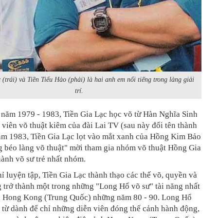
 (trái) và Tiền Tiểu Hào (phải) là hai anh em nổi tiếng trong làng giải
trí.
 năm 1979 - 1983, Tiền Gia Lạc học võ từ Hàn Nghĩa Sinh
 viên võ thuật kiêm của đài Lai TV (sau này đổi tên thành
ăm 1983, Tiền Gia Lạc lọt vào mắt xanh của Hồng Kim Bảo
g béo làng võ thuật" mời tham gia nhóm võ thuật Hồng Gia
hành võ sư trẻ nhất nhóm.
 luyện tập, Tiền Gia Lạc thành thạo các thế võ, quyền và
 trở thành một trong những "Long Hổ võ sư" tài năng nhất
h Hong Kong (Trung Quốc) những năm 80 - 90. Long Hổ
 từ dành để chỉ những diễn viên đóng thế cảnh hành động,