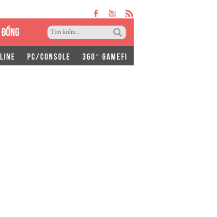
 ĐỒNG
LINE
PC/CONSOLE
360° GAMEFI