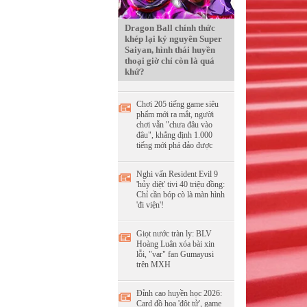
Dragon Ball chính thức
khép lại kỷ nguyên Super
Saiyan, hình thái huyền
thoại giờ chỉ còn là quá
khứ?
Chơi 205 tiếng game siêu
phẩm mới ra mắt, người
chơi vẫn "chưa đâu vào
đâu", khẳng định 1.000
tiếng mới phá đảo được
Nghi vấn Resident Evil 9
'hủy diệt' tivi 40 triệu đồng:
Chỉ cần bóp cò là màn hình
'đi viện'!
Giọt nước tràn ly: BLV
Hoàng Luân xóa bài xin
lỗi, "var" fan Gumayusi
trên MXH
Đỉnh cao huyền học 2026:
Card đồ họa 'đột tử', game