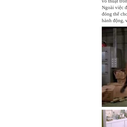
võ thuật tr
Ngoài việc đ
đóng thế ch
hành động, v