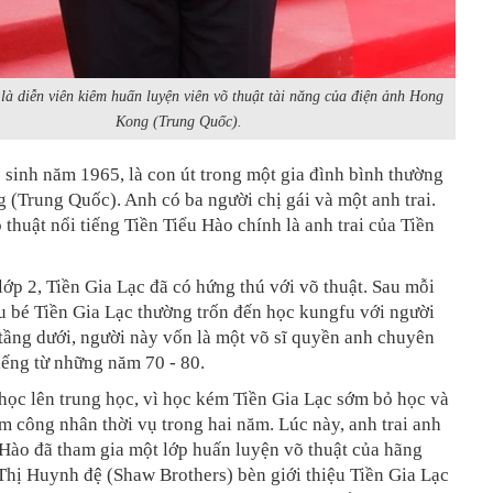
là diễn viên kiêm huấn luyện viên võ thuật tài năng của điện ảnh Hong
Kong (Trung Quốc).
 sinh năm 1965, là con út trong một gia đình bình thường
(Trung Quốc). Anh có ba người chị gái và một anh trai.
 thuật nổi tiếng Tiền Tiểu Hào chính là anh trai của Tiền
lớp 2, Tiền Gia Lạc đã có hứng thú với võ thuật. Sau mỗi
u bé Tiền Gia Lạc thường trốn đến học kungfu với người
tầng dưới, người này vốn là một võ sĩ quyền anh chuyên
iếng từ những năm 70 - 80.
học lên trung học, vì học kém Tiền Gia Lạc sớm bỏ học và
àm công nhân thời vụ trong hai năm. Lúc này, anh trai anh
 Hào đã tham gia một lớp huấn luyện võ thuật của hãng
Thị Huynh đệ (Shaw Brothers) bèn giới thiệu Tiền Gia Lạc