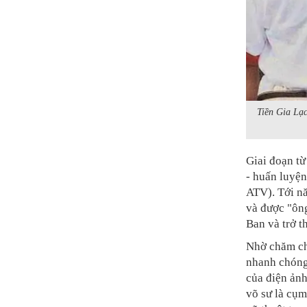
Tiền Gia Lạc
Giai đoạn từ
- huấn luyện
ATV). Tới n
và được "ôn
Ban và trở t
Nhờ chăm chỉ
nhanh chóng
của điện ản
võ sư là cụm