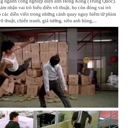
ong ngành công nghiệp điện ảnh Hong Kong (Trung Quốc).
ảm nhận vai trò biểu diễn võ thuật, họ còn đóng vai trò
o các diễn viên trong những cảnh quay nguy hiểm từ phim
õ thuật, chiến tranh, giả tưởng, siêu anh hùng,...