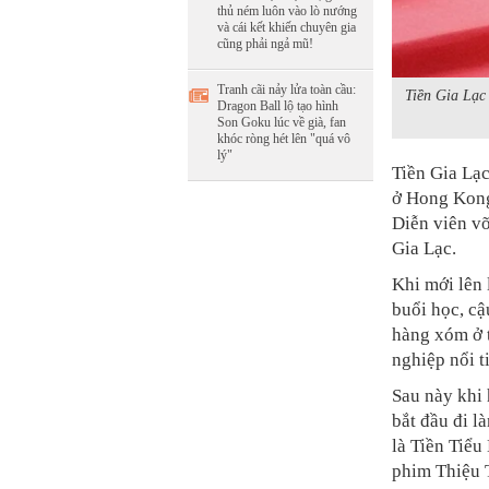
thủ ném luôn vào lò nướng
và cái kết khiến chuyên gia
cũng phải ngả mũ!
Tranh cãi nảy lửa toàn cầu:
Tiền Gia Lạc 
Dragon Ball lộ tạo hình
Son Goku lúc về già, fan
khóc ròng hét lên "quá vô
lý"
Tiền Gia Lạc
ở Hong Kong 
Diễn viên võ
Gia Lạc.
Khi mới lên 
buổi học, cậ
hàng xóm ở 
nghiệp nổi t
Sau này khi 
bắt đầu đi l
là Tiền Tiểu
phim Thiệu 