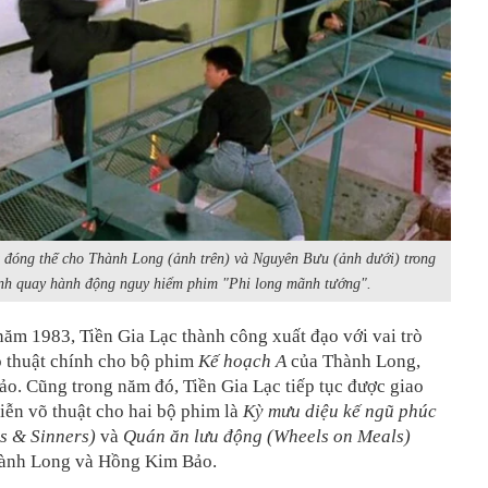
 đóng thế cho Thành Long (ảnh trên) và Nguyên Bưu (ảnh dưới) trong
nh quay hành động nguy hiểm phim "Phi long mãnh tướng".
ăm 1983, Tiền Gia Lạc thành công xuất đạo với vai trò
 thuật chính cho bộ phim
Kế hoạch A
của Thành Long,
o. Cũng trong năm đó, Tiền Gia Lạc tiếp tục được giao
diễn võ thuật cho hai bộ phim là
Kỳ mưu diệu kế ngũ phúc
rs & Sinners)
và
Quán ăn lưu động (Wheels on Meals)
ành Long và Hồng Kim Bảo.