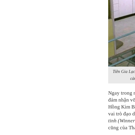
Tiền Gia Lạc
cả
Ngay trong n
đảm nhận võ
Hồng Kim Bả
vai trò đạo 
tinh (Winne
cũng của Th