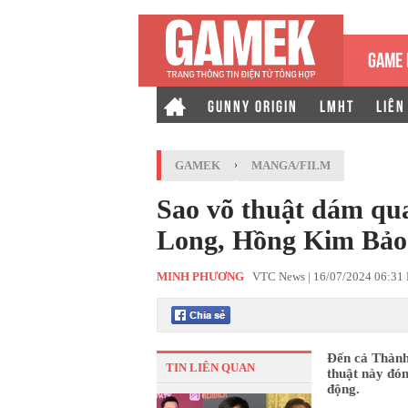
GAME 
GUNNY ORIGIN
LMHT
LIÊN
GAMEK
›
MANGA/FILM
Sao võ thuật dám qu
Long, Hồng Kim Bảo 
MINH PHƯƠNG
VTC News |
16/07/2024 06:31
Đến cả Thành
TIN LIÊN QUAN
thuật này đó
động.