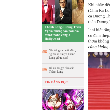
Khi nhắc đế
(Chin Ka Lok
ca Dương T
thần Dương 
Thành Long, Lương Triều
Ít ai biết rằ
Vỹ và những sao nam võ
thuật thành công ở
cú đấm thép.
Hollywood
thơm không a
cũng không t
Nổi tiếng sau một đêm,
người kế nhiệm Thành
Long giờ ra sao?
Đả nữ lai gợi cảm của
Thành Long
TIN ĐÁNG ĐỌC