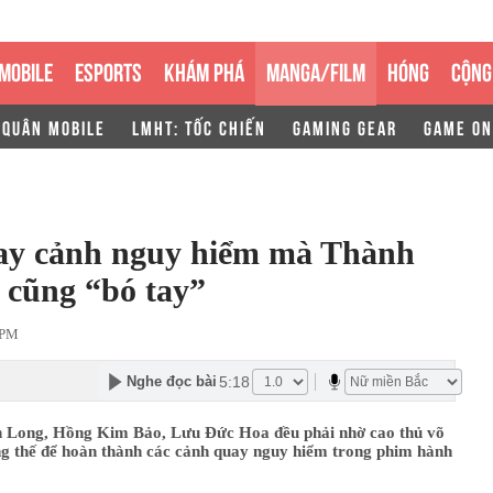
MOBILE
ESPORTS
KHÁM PHÁ
MANGA/FILM
HÓNG
CỘNG
 QUÂN MOBILE
LMHT: TỐC CHIẾN
GAMING GEAR
GAME ON
ay cảnh nguy hiểm mà Thành
cũng “bó tay”
 PM
5:18
Nghe đọc bài
 Long, Hồng Kim Bảo, Lưu Đức Hoa đều phải nhờ cao thủ võ
ng thế để hoàn thành các cảnh quay nguy hiểm trong phim hành