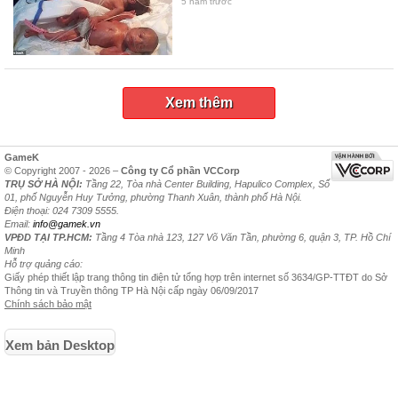
5 năm trước
Xem thêm
GameK
© Copyright 2007 - 2026 –
Công ty Cổ phần VCCorp
TRỤ SỞ HÀ NỘI:
Tầng 22, Tòa nhà Center Building, Hapulico Complex, Số
01, phố Nguyễn Huy Tưởng, phường Thanh Xuân, thành phố Hà Nội.
Điện thoại: 024 7309 5555.
Email:
info@gamek.vn
VPĐD TẠI TP.HCM:
Tầng 4 Tòa nhà 123, 127 Võ Văn Tần, phường 6, quận 3, TP. Hồ Chí
Minh
Hỗ trợ quảng cáo:
Giấy phép thiết lập trang thông tin điện tử tổng hợp trên internet số 3634/GP-TTĐT do Sở
Thông tin và Truyền thông TP Hà Nội cấp ngày 06/09/2017
Chính sách bảo mật
Xem bản Desktop