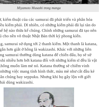
Miyamoto Musashi trong manga
ử, kiếm thuật của các samurai đã phát triển và phân hóa
iều kiếm phái. Dĩ nhiên, có những kiếm phái đã lụi tàn do
hế hệ nào thừa kế chúng. Chính những samurai đã tạo nên
 cho nền võ thuật Nhật Bản thời kỳ phong kiến.
, samurai sử dụng tới 2 thanh kiếm. Một thanh là katana,
gắn hơn giắt ở hông là wakizashi. Khác với những liên
ng samurai thường dùng katana để chiến đấu, họ sẽ sử
hi nhiều hơn bởi katana đối với những kiếm sĩ đều là vật
không muốn làm mẻ nó. Katana thường sẽ chiếm vinh
 những việc mang tính hình thức, màu mè như cắt đầu kẻ
dân chúng hay seppuku. Nhưng khi họ gây lộn với giết
phải dùng wakizashi.