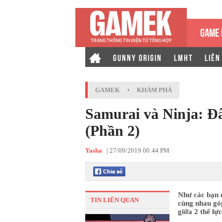
GAME 
GUNNY ORIGIN
LMHT
LIÊN
GAMEK
›
KHÁM PHÁ
Samurai và Ninja: Đâ
(Phần 2)
Yasha
|
27/09/2019 06:44 PM
Như các bạn đ
TIN LIÊN QUAN
cùng nhau gó
giữa 2 thế lự