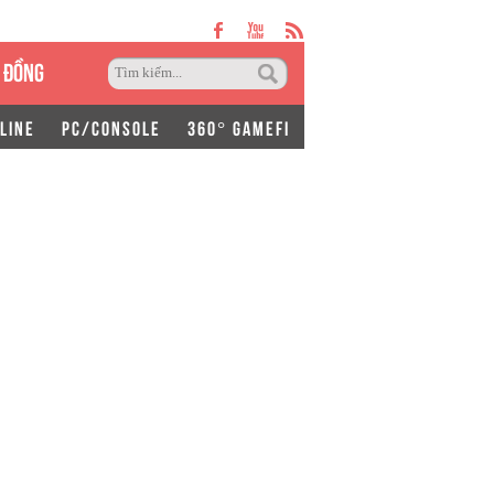
 ĐỒNG
LINE
PC/CONSOLE
360° GAMEFI