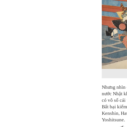
Nhưng nhìn c
nước Nhật kh
có vô số cái
Bất bại kiế
Kenshin, Ha
Yoshitsune.