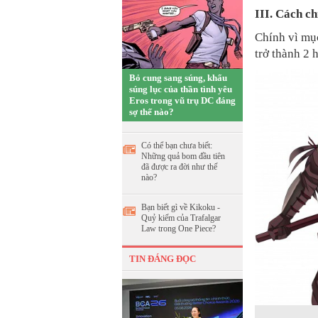
III. Cách ch
Chính vì mụ
trở thành 2 
Bỏ cung sang súng, khẩu
súng lục của thần tình yêu
Eros trong vũ trụ DC đáng
sợ thế nào?
Có thể bạn chưa biết:
Những quả bom đầu tiên
đã được ra đời như thế
nào?
Bạn biết gì về Kikoku -
Quỷ kiếm của Trafalgar
Law trong One Piece?
TIN ĐÁNG ĐỌC