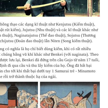
thông thạo các dạng kĩ thuật như Kenjutsu (Kiếm thuật),
uật rút kiếm), Jujutsu (Nhu thuật) và các kĩ thuật khác như
 thuật), Naginatajutsu (Thế đao thuật), Sojutsu (Thương
chijutsu (Đoản đao thuật) lẫn Niten (Song kiếm thuật).
g có nghĩa là họ chỉ biết dùng kiếm, khi có rất nhiều
t chúng bằng vũ khí khác như Benkei (với naginata). Theo
được lưu lại, Benkei đã đứng trên cầu Gojo từ năm 17 tuổi,
 định đi qua cầu và thu lấy kiếm của họ. Ông
đã bất bại
ận cho tới khi thất bại dưới tay 1 Samurai trẻ - Minamoto
e rồi trở thành thuộc hạ của ngài.