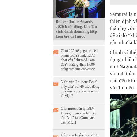
Samurai là 
thiền định v
Better Choice Awards
2026 khởi động, lần đầu
thân họ vốn
vinh danh doanh nghiệp
để ai đó "kh
kiến tạo đất nước
gần như là k
Chơi 205 tiếng game siêu
Chính vì thế
phẩm mới ra mắt, người
dụng nhiều 
chơi vẫn "chưa đâu vào
đâu", khẳng định 1.000
như Naginata
tiếng mới phá đảo được
và tinh thần
cho đến khi 
Nghi vấn Resident Evil 9
'hủy diệt' tivi 40 triệu đồng:
với 1 chiêu.
Chỉ cần bóp cò là màn hình
'đi viện'!
Giọt nước tràn ly: BLV
Hoàng Luân xóa bài xin
lỗi, "var" fan Gumayusi
trên MXH
Đỉnh cao huyền học 2026: