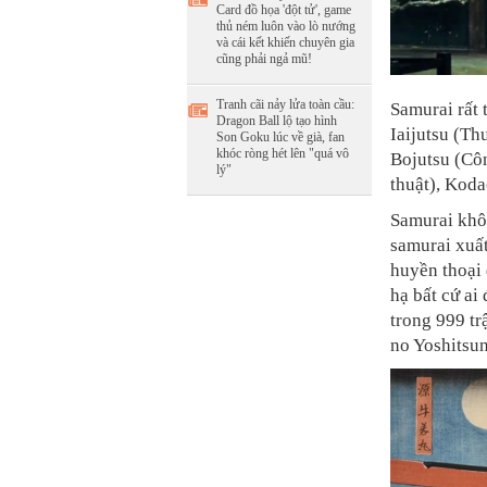
Card đồ họa 'đột tử', game
thủ ném luôn vào lò nướng
và cái kết khiến chuyên gia
cũng phải ngả mũ!
Tranh cãi nảy lửa toàn cầu:
Samurai rất 
Dragon Ball lộ tạo hình
Iaijutsu (Th
Son Goku lúc về già, fan
khóc ròng hét lên "quá vô
Bojutsu (Côn
lý"
thuật), Koda
Samurai khôn
samurai xuấ
huyền thoại 
hạ bất cứ ai
trong 999 tr
no Yoshitsun