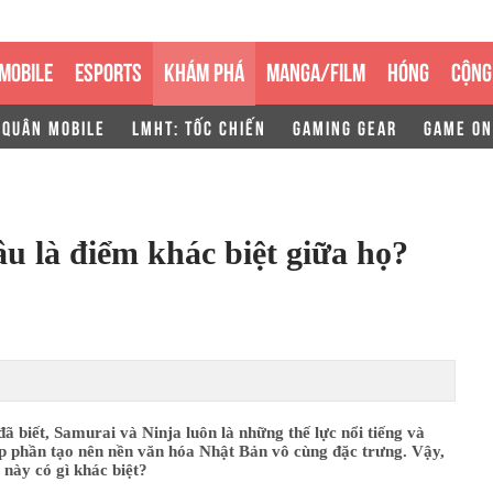
MOBILE
ESPORTS
KHÁM PHÁ
MANGA/FILM
HÓNG
CỘNG
 QUÂN MOBILE
LMHT: TỐC CHIẾN
GAMING GEAR
GAME ON
u là điểm khác biệt giữa họ?
ã biết, Samurai và Ninja luôn là những thế lực nổi tiếng và
p phần tạo nên nền văn hóa Nhật Bản vô cùng đặc trưng. Vậy,
c này có gì khác biệt?