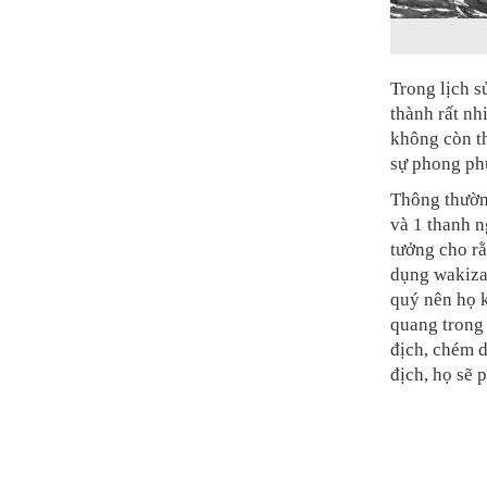
Trong lịch s
thành rất nh
không còn t
sự phong phú
Thông thường
và 1 thanh n
tưởng cho rằ
dụng wakizas
quý nên họ 
quang trong
địch, chém 
địch, họ sẽ 