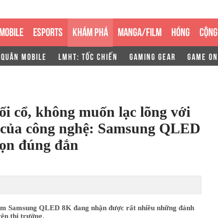
MOBILE
ESPORTS
KHÁM PHÁ
MANGA/FILM
HÓNG
CỘNG
 QUÂN MOBILE
LMHT: TỐC CHIẾN
GAMING GEAR
GAME ON
i cổ, không muốn lạc lõng với
n của công nghệ: Samsung QLED
họn đúng đắn
ẩm Samsung QLED 8K đang nhận được rất nhiều những đánh
rên thị trường.