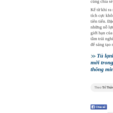
cùng chia sẻ
Kể từ khi r
tích cực kh
tiên tiến. Đ
những nỗ lự
giới hạn của
tầm trải ngh
để sáng tạo 
Tủ lạn
mới trong
thông mi
Theo
Trí Thứ