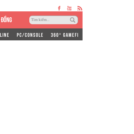
 ĐỒNG
LINE
PC/CONSOLE
360° GAMEFI