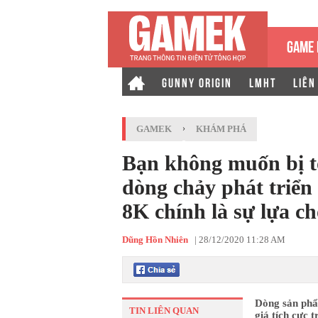
GAME 
GUNNY ORIGIN
LMHT
LIÊN
GAMEK
›
KHÁM PHÁ
Bạn không muốn bị tố
dòng chảy phát triể
8K chính là sự lựa c
Dũng Hồn Nhiên
|
28/12/2020 11:28 AM
Dòng sản ph
TIN LIÊN QUAN
giá tích cực t