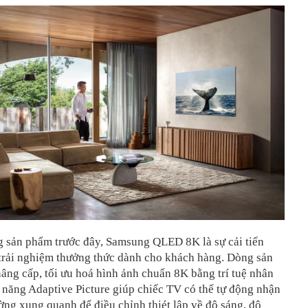
g sản phẩm trước đây, Samsung QLED 8K là sự cải tiến
 trải nghiệm thưởng thức dành cho khách hàng. Dòng sản
ng cấp, tối ưu hoá hình ảnh chuẩn 8K bằng trí tuệ nhân
 năng Adaptive Picture giúp chiếc TV có thể tự động nhận
ờng xung quanh để điều chỉnh thiét lập về độ sáng, độ