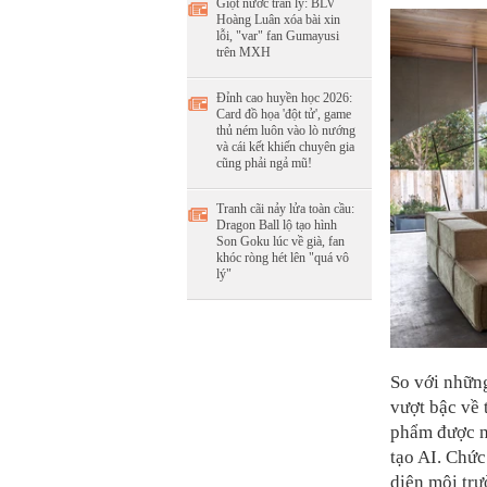
Giọt nước tràn ly: BLV
Hoàng Luân xóa bài xin
lỗi, "var" fan Gumayusi
trên MXH
Đỉnh cao huyền học 2026:
Card đồ họa 'đột tử', game
thủ ném luôn vào lò nướng
và cái kết khiến chuyên gia
cũng phải ngả mũ!
Tranh cãi nảy lửa toàn cầu:
Dragon Ball lộ tạo hình
Son Goku lúc về già, fan
khóc ròng hét lên "quá vô
lý"
So với nhữn
vượt bậc về
phẩm được nâ
tạo AI. Chức
diện môi trư