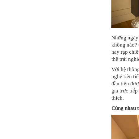
Những ngày 
không nào? G
hay rạp chiế
thể trải ng
Với hệ thôn
nghệ tiên t
đầu tiên đư
gia trực tiế
thích.
Cùng nhau t