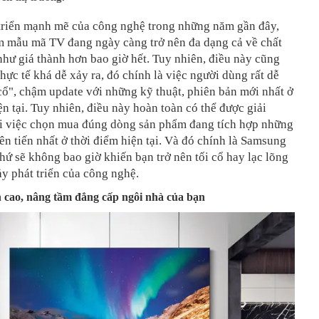
 triển mạnh mẽ của công nghệ trong những năm gần đây,
m mẫu mã TV đang ngày càng trở nên đa dạng cả về chất
hư giá thành hơn bao giờ hết. Tuy nhiên, điều này cũng
thực tế khá dễ xảy ra, đó chính là việc người dùng rất dễ
 cổ", chậm update với những kỹ thuật, phiên bản mới nhất ở
ện tại. Tuy nhiên, điều này hoàn toàn có thể được giải
ới việc chọn mua đúng dòng sản phẩm đang tích hợp những
ên tiến nhất ở thời điểm hiện tại. Và đó chính là Samsung
ứ sẽ không bao giờ khiến bạn trở nên tối cổ hay lạc lõng
y phát triển của công nghệ.
h cao, nâng tầm đẳng cấp ngôi nhà của bạn