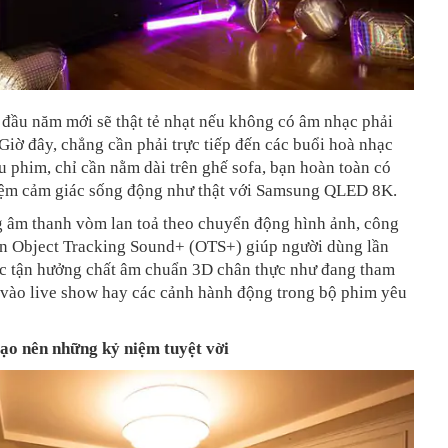
đầu năm mới sẽ thật tẻ nhạt nếu không có âm nhạc phải
iờ đây, chẳng cần phải trực tiếp đến các buổi hoà nhạc
u phim, chỉ cần nằm dài trên ghế sofa, bạn hoàn toàn có
hiệm cảm giác sống động như thật với Samsung QLED 8K.
g âm thanh vòm lan toả theo chuyển động hình ảnh, công
iến Object Tracking Sound+ (OTS+) giúp người dùng lần
ợc tận hưởng chất âm chuẩn 3D chân thực như đang tham
p vào live show hay các cảnh hành động trong bộ phim yêu
ạo nên những kỷ niệm tuyệt vời