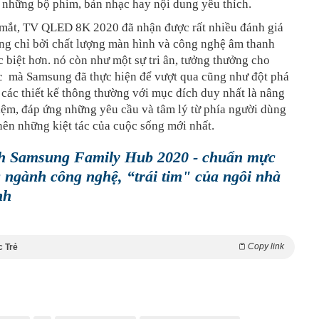
 những bộ phim, bản nhạc hay nội dung yêu thích.
a mắt, TV QLED 8K 2020 đã nhận được rất nhiều đánh giá
ông chỉ bởi chất lượng màn hình và công nghệ âm thanh
ặc biệt hơn. nó còn như một sự tri ân, tưởng thưởng cho
c mà Samsung đã thực hiện để vượt qua cũng như đột phá
 các thiết kế thông thường với mục đích duy nhất là nâng
iệm, đáp ứng những yêu cầu và tâm lý từ phía người dùng
nên những kiệt tác của cuộc sống mới nhất.
h Samsung Family Hub 2020 - chuẩn mực
 ngành công nghệ, “trái tim" của ngôi nhà
nh
Copy link
c Trẻ