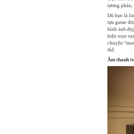
tương phản,
Dù bạn là fa
tựa game đỉ
hình ảnh đẹp
hiện trọn vẹ
chuyện "man
thế.
Âm thanh tr