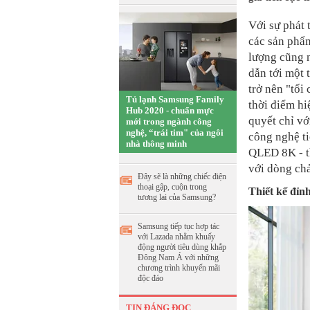
Với sự phát
các sản phẩ
lượng cũng n
dẫn tới một 
trở nên "tối
Tủ lạnh Samsung Family
thời điểm hi
Hub 2020 - chuẩn mực
quyết chỉ v
mới trong ngành công
nghệ, “trái tim" của ngôi
công nghệ ti
nhà thông minh
QLED 8K - th
với dòng chả
Đây sẽ là những chiếc điện
thoại gập, cuộn trong
Thiết kế đỉn
tương lai của Samsung?
Samsung tiếp tục hợp tác
với Lazada nhằm khuấy
động người tiêu dùng khắp
Đông Nam Á với những
chương trình khuyến mãi
độc đáo
TIN ĐÁNG ĐỌC