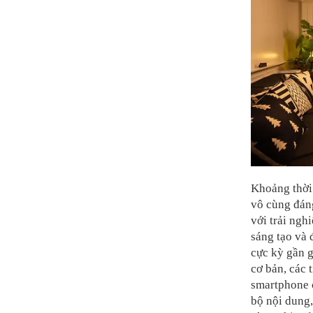
Khoảng thời 
vô cùng đáng
với trải ngh
sáng tạo và
cực kỳ gần g
cơ bản, các 
smartphone c
bộ nội dung,