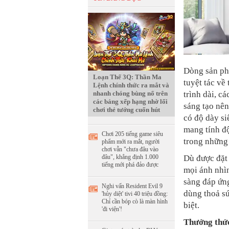
Dòng sản ph
Loạn Thế 3Q: Thần Ma
tuyệt tác về
Lệnh chính thức ra mắt và
nhanh chóng bùng nổ trên
trình dài, c
các bảng xếp hạng nhờ lối
sáng tạo nên
chơi thẻ tướng cuốn hút
có độ dày s
mang tính đ
Chơi 205 tiếng game siêu
trong những 
phẩm mới ra mắt, người
chơi vẫn "chưa đâu vào
đâu", khẳng định 1.000
Dù được đặt 
tiếng mới phá đảo được
mọi ánh nhìn
sàng đáp ứn
Nghi vấn Resident Evil 9
dùng thoả sứ
'hủy diệt' tivi 40 triệu đồng:
Chỉ cần bóp cò là màn hình
biệt.
'đi viện'!
Thưởng thức