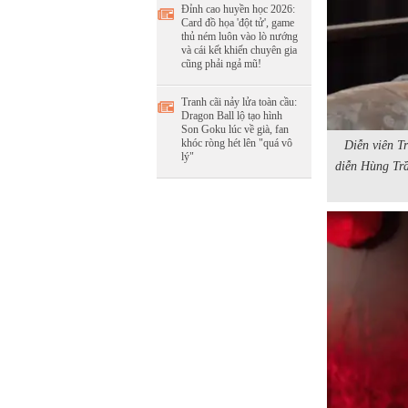
Đỉnh cao huyền học 2026:
Card đồ họa 'đột tử', game
thủ ném luôn vào lò nướng
và cái kết khiến chuyên gia
cũng phải ngả mũ!
Tranh cãi nảy lửa toàn cầu:
Dragon Ball lộ tạo hình
Son Goku lúc về già, fan
khóc ròng hét lên "quá vô
Diễn viên T
lý"
diễn Hùng Trầ