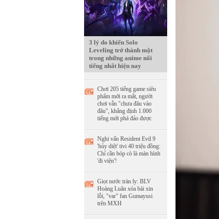
3 lý do khiến Solo
Leveling trở thành một
trong những anime nổi
tiếng nhất hiện nay
Chơi 205 tiếng game siêu
phẩm mới ra mắt, người
chơi vẫn "chưa đâu vào
đâu", khẳng định 1.000
tiếng mới phá đảo được
Nghi vấn Resident Evil 9
'hủy diệt' tivi 40 triệu đồng:
Chỉ cần bóp cò là màn hình
'đi viện'!
Giọt nước tràn ly: BLV
Hoàng Luân xóa bài xin
lỗi, "var" fan Gumayusi
trên MXH