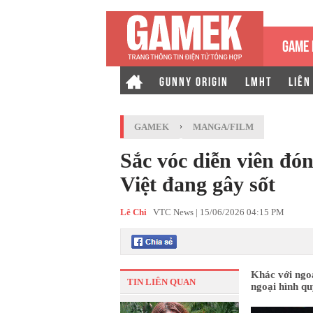
GAME 
GUNNY ORIGIN
LMHT
LIÊN
GAMEK
›
MANGA/FILM
Sắc vóc diễn viên đó
Việt đang gây sốt
Lê Chi
VTC News |
15/06/2026 04:15 PM
Khác với ngo
TIN LIÊN QUAN
ngoại hình qu