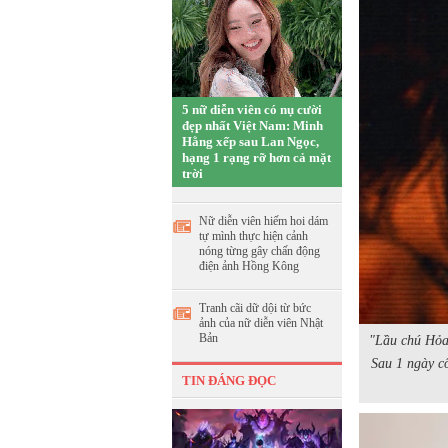
5 nữ diễn viên có nụ cười
đẹp nhất Việt Nam: Minh
Hằng xếp sau Lan Ngọc,
hạng 1 rạng rỡ hơn cả mặt
trời
Nữ diễn viên hiếm hoi dám
tự mình thực hiện cảnh
nóng từng gây chấn động
điện ảnh Hồng Kông
Tranh cãi dữ dội từ bức
ảnh của nữ diễn viên Nhật
Bản
"Lầu chú Hỏa"
Sau 1 ngày cô
TIN ĐÁNG ĐỌC