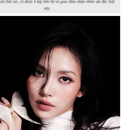
uổi thử vai, cô được ê-kíp liên hệ và giao đảm nhận nhân vật đặc biệt
này.