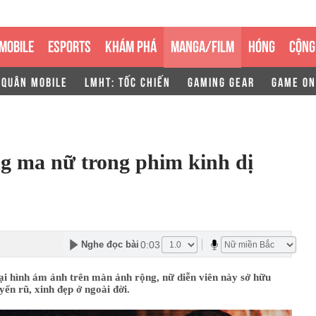
MOBILE
ESPORTS
KHÁM PHÁ
MANGA/FILM
HÓNG
CỘNG
 QUÂN MOBILE
LMHT: TỐC CHIẾN
GAMING GEAR
GAME ON
ng ma nữ trong phim kinh dị
0:03
Nghe đọc bài
ại hình ám ảnh trên màn ảnh rộng, nữ diễn viên này sở hữu
yến rũ, xinh đẹp ở ngoài đời.