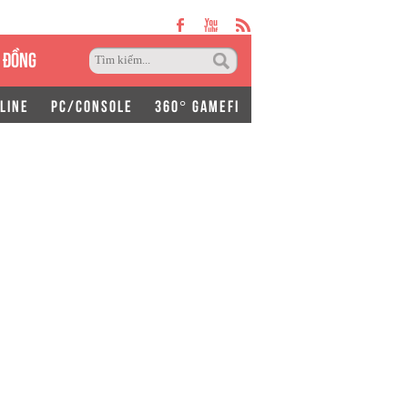
 ĐỒNG
LINE
PC/CONSOLE
360° GAMEFI