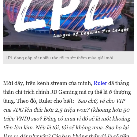
LPL đang gặp rất nhiều rắc rối trước thềm mùa giải mới
Mới đây, trên kênh stream của mình,
Ruler
đã thẳng
thắn chỉ trích chính JD Gaming mà cụ thể là ở thượng
tầng. Theo đó, Ruler cho biết:
"Sao chứ, vé cho VIP
của JDG lên đến hơn 2,5 triệu won? (khoảng hơn 50
triệu VND) sao? Đừng có mua vì đó sẽ là một khoảng
tiền lớn lắm. Nếu là tôi, tôi sẽ không mua. Sao họ lại
làm ra đắt như vậy? Các bạn không thấy đó là số tiền