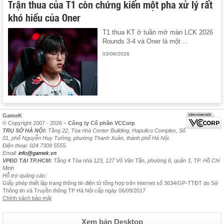
Trận thua của T1 còn chứng kiến một pha xử lý rất
khó hiểu của Oner
T1 thua KT ở tuần mở màn LCK 2026
Rounds 3-4 và Oner là một ...
03/08/2026
GameK
© Copyright 2007 - 2026 –
Công ty Cổ phần VCCorp
TRỤ SỞ HÀ NỘI:
Tầng 22, Tòa nhà Center Building, Hapulico Complex, Số
01, phố Nguyễn Huy Tưởng, phường Thanh Xuân, thành phố Hà Nội.
Điện thoại: 024 7309 5555.
Email:
info@gamek.vn
VPĐD TẠI TP.HCM:
Tầng 4 Tòa nhà 123, 127 Võ Văn Tần, phường 6, quận 3, TP. Hồ Chí
Minh
Hỗ trợ quảng cáo:
Giấy phép thiết lập trang thông tin điện tử tổng hợp trên internet số 3634/GP-TTĐT do Sở
Thông tin và Truyền thông TP Hà Nội cấp ngày 06/09/2017
Chính sách bảo mật
Xem bản Desktop