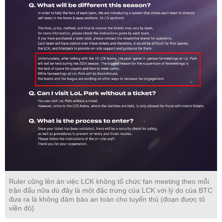
Ruler cũng lên án việc LCK không tổ chức fan meeting theo mỗi
trận đấu nữa dù đây là một đặc trưng của LCK với lý do của BTC
đưa ra là không đảm bảo an toàn cho tuyển thủ (đoạn được tô
viền đỏ)