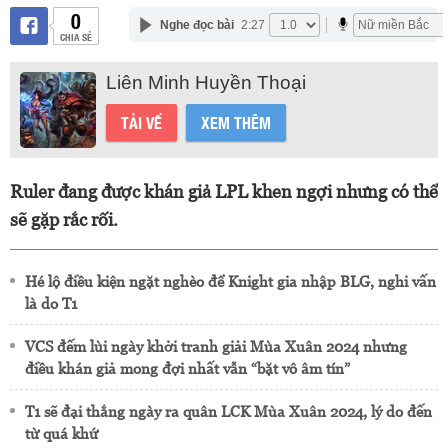
0
Nghe đọc bài
2:27
CHIA SẺ
Liên Minh Huyền Thoại
TẢI VỀ
XEM THÊM
Ruler đang được khán giả LPL khen ngợi nhưng có thể
sẽ gặp rắc rối.
Hé lộ điều kiện ngặt nghèo để Knight gia nhập BLG, nghi vấn
là do T1
VCS đếm lùi ngày khởi tranh giải Mùa Xuân 2024 nhưng
điều khán giả mong đợi nhất vẫn “bặt vô âm tín”
T1 sẽ đại thắng ngày ra quân LCK Mùa Xuân 2024, lý do đến
từ quá khứ