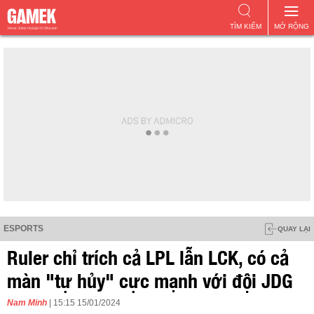
TÌM KIẾM
MỞ RỘNG
ESPORTS
QUAY LẠI
Ruler chỉ trích cả LPL lẫn LCK, có cả
màn "tự hủy" cực mạnh với đội JDG
Nam Minh
| 15:15 15/01/2024