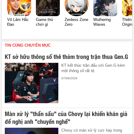
Võ Lâm Hắc
Game thủ
Zenless Zone
Wuthering
Thiên 
Đạo
chơi gì
Zero
Waves
Origin
TIN CÙNG CHUYÊN MỤC
KT sở hữu thông số thê thảm trong trận thua Gen.G
KT kết thúc trận đấu với Gen.G kèm
một thông số rất tệ.
07/08/2026
Màn xử lý "thần sầu" của Chovy lại khiến khán giả
đề nghị anh "chuyển nghề"
Chovy có màn xử lý cực hay trong