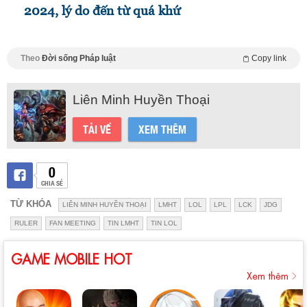
2024, lý do đến từ quá khứ
Theo
Đời sống Pháp luật
Copy link
Liên Minh Huyền Thoại
TẢI VỀ
XEM THÊM
0
CHIA SẺ
TỪ KHÓA
LIÊN MINH HUYỀN THOẠI
LMHT
LOL
LPL
LCK
JDG
RULER
FAN MEETING
TIN LMHT
TIN LOL
GAME MOBILE HOT
Xem thêm