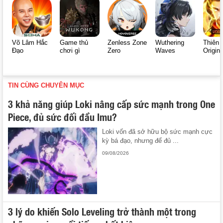
Võ Lâm Hắc
Game thủ
Zenless Zone
Wuthering
Thiên 
Đạo
chơi gì
Zero
Waves
Origin
TIN CÙNG CHUYÊN MỤC
3 khả năng giúp Loki nâng cấp sức mạnh trong One
Piece, đủ sức đối đầu Imu?
Loki vốn đã sở hữu bộ sức mạnh cực
kỳ bá đạo, nhưng để đủ ...
09/08/2026
3 lý do khiến Solo Leveling trở thành một trong