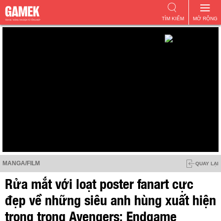
TÌM KIẾM
MỞ RỘNG
MANGA/FILM
QUAY LẠI
Rửa mắt với loạt poster fanart cực
đẹp về những siêu anh hùng xuất hiện
trong trong Avengers: Endgame