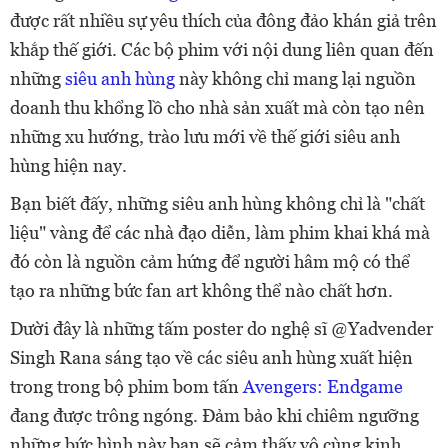
được rất nhiều sự yêu thích của đông đảo khán giả trên
khắp thế giới. Các bộ phim với nội dung liên quan đến
những
siêu anh hùng
này không chỉ mang lại nguồn
doanh thu khổng lồ cho nhà sản xuất mà còn tạo nên
những xu hướng, trào lưu mới về thế giới siêu anh
hùng hiện nay.
Bạn biết đấy, n
hững siêu anh hùng không chỉ là "chất
liệu" vàng để các
nhà đạo diễn, làm phim khai khá mà
đó còn là nguồn cảm hứng để người hâm mộ có thể
tạo ra những bức fan art không thể nào chất hơn.
Dười đây là những tấm poster do nghệ sĩ @Yadvender
Singh Rana sáng tạo về các siêu anh hùng xuất hiện
trong trong bộ phim bom tấn
Avengers: Endgame
đang được trông ngóng. Đảm bảo khi chiêm ngưỡng
những bức hình này bạn sẽ cảm thấy vô cùng kinh