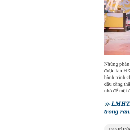
Những phân 
được fan FPX
hành trình c
đấu căng th
nhỏ để một đ
LMHT: 
trong ran
Theo
Trí Thứ