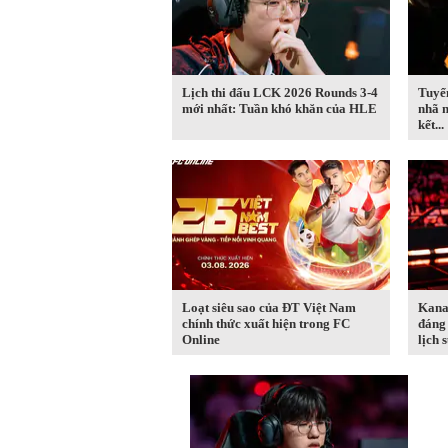
Lịch thi đấu LCK 2026 Rounds 3-4
Tuyể
mới nhất: Tuần khó khăn của HLE
nhã n
kết...
Loạt siêu sao của ĐT Việt Nam
Kana
chính thức xuất hiện trong FC
đáng 
Online
lịch