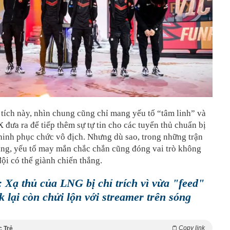
tích này, nhìn chung cũng chỉ mang yếu tố “tâm linh” và
 đưa ra để tiếp thêm sự tự tin cho các tuyển thủ chuẩn bị
hinh phục chức vô địch. Nhưng dù sao, trong những trận
ẳng, yếu tố may mắn chắc chắn cũng đóng vai trò không
ội có thể giành chiến thắng.
Xạ thủ của LNG bị chỉ trích vì vừa "feed"
k lại còn chửi lộn với streamer trên sóng
Copy link
c Trẻ