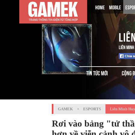
HOME
MOBILE
ESPO
LIÊ
LIÊN MINH
TIN TỨC MỚI
CỘNG 
GAMEK
›
ESPORTS
Liên Minh Huy
Rơi vào bảng "tử thầ
hơn về viễn cảnh vô