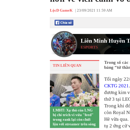
LộcD GameK
|
23/09/2021 11:59 AM
Liên Minh Huyền T
ESPORTS
Trong số các
TIN LIÊN QUAN
bảng “tử thần
Tối ngày 22/
CKTG 2021
đương kim v
thứ 3 tại LE
Trong khi đ
LMHT: Xạ thủ của LNG
còn Royal N
bị chỉ trích vì vừa "feed"
Hè vừa qua.
trong rank lại còn chửi
lộn với streamer trên sóng
tụ 2 ứng cử