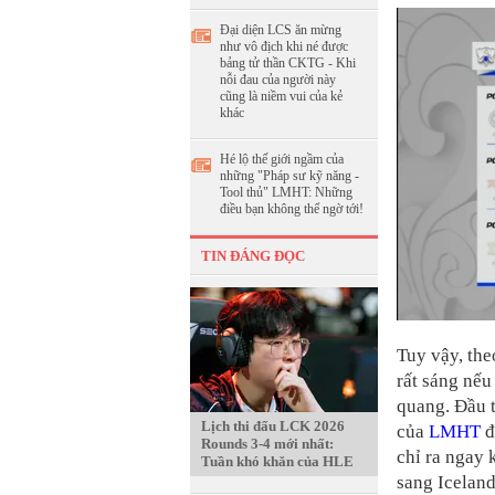
Đại diện LCS ăn mừng
như vô địch khi né được
bảng tử thần CKTG - Khi
nỗi đau của người này
cũng là niềm vui của kẻ
khác
Hé lộ thế giới ngầm của
những "Pháp sư kỹ năng -
Tool thủ" LMHT: Những
điều bạn không thể ngờ tới!
TIN ĐÁNG ĐỌC
Tuy vậy, the
rất sáng nế
quang. Đầu t
Lịch thi đấu LCK 2026
của
LMHT
đ
Rounds 3-4 mới nhất:
chỉ ra ngay 
Tuần khó khăn của HLE
sang Iceland