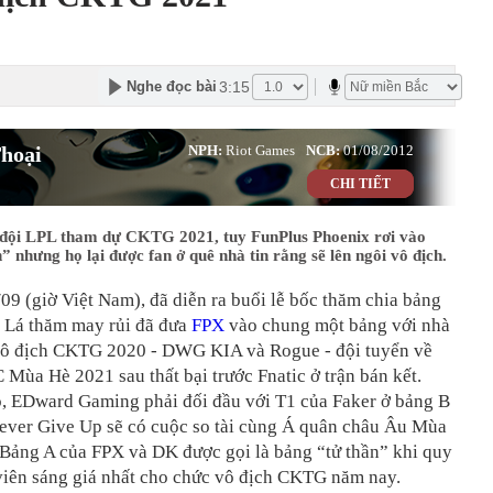
3:15
Nghe đọc bài
hoại
NPH:
Riot Games
NCB:
01/08/2012
CHI TIẾT
 đội LPL tham dự CKTG 2021, tuy FunPlus Phoenix rơi vào
” nhưng họ lại được fan ở quê nhà tin rằng sẽ lên ngôi vô địch.
09 (giờ Việt Nam), đã diễn ra buổi lễ bốc thăm chia bảng
. Lá thăm may rủi đã đưa
FPX
vào chung một bảng với nhà
ô địch CKTG 2020 - DWG KIA và Rogue - đội tuyển về
C Mùa Hè 2021 sau thất bại trước Fnatic ở trận bán kết.
ó, EDward Gaming phải đối đầu với T1 của Faker ở bảng B
ever Give Up sẽ có cuộc so tài cùng Á quân châu Âu Mùa
 Bảng A của FPX và DK được gọi là bảng “tử thần” khi quy
 viên sáng giá nhất cho chức vô địch CKTG năm nay.