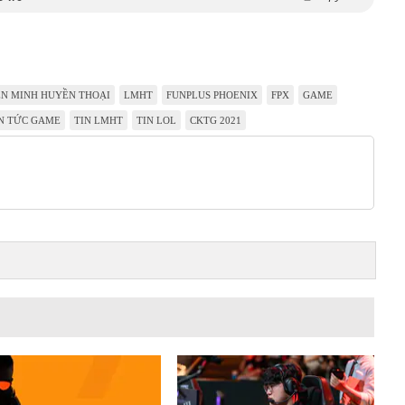
ÊN MINH HUYỀN THOẠI
LMHT
FUNPLUS PHOENIX
FPX
GAME
N TỨC GAME
TIN LMHT
TIN LOL
CKTG 2021