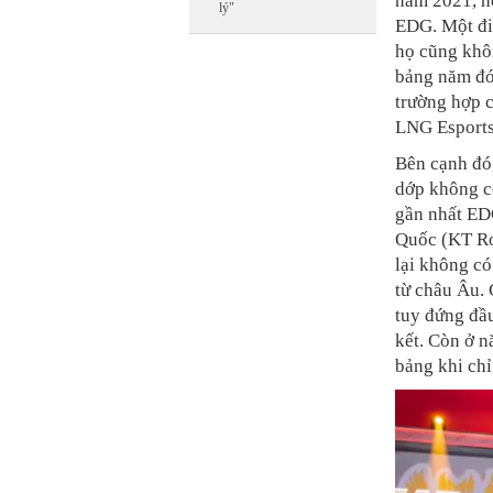
năm 2021, họ
lý"
EDG. Một điề
họ cũng khôn
bảng năm đó 
trường hợp c
LNG Esports
Bên cạnh đó,
dớp không c
gần nhất ED
Quốc (KT Rol
lại không có
từ châu Âu. 
tuy đứng đầ
kết. Còn ở 
bảng khi chỉ