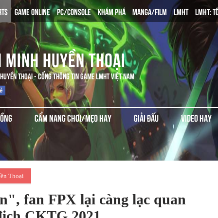
RTS
GAME ONLINE
PC/CONSOLE
KHÁM PHÁ
MANGA/FILM
LMHT
LMHT: T
N MINH HUYỀN THOẠI
 HUYỀN THOẠI - CỔNG THÔNG TIN GAME LMHT VIỆT NAM
ĐỒNG
CẨM NANG CHƠI/MẸO HAY
GIẢI ĐẤU
VIDEO HAY
ền Thoại
n", fan FPX lại càng lạc quan
 địch CKTG 2021