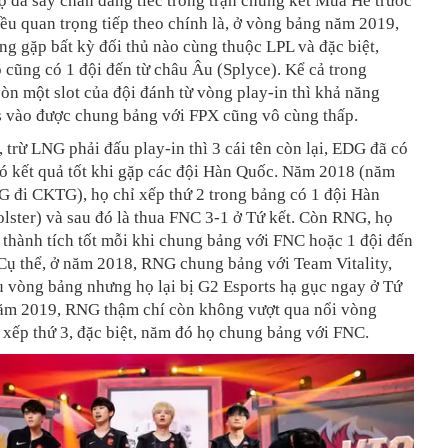
 đã sẩy chân đáng tiếc trong trận chung kết Mùa Hè trước
u quan trọng tiếp theo chính là, ở vòng bảng năm 2019,
g gặp bất kỳ đối thủ nào cùng thuộc LPL và đặc biệt,
cũng có 1 đội đến từ châu Âu (Splyce). Kể cả trong
òn một slot của đội đánh từ vòng play-in thì khả năng
 vào được chung bảng với FPX cũng vô cùng thấp.
 trừ LNG phải đấu play-in thì 3 cái tên còn lại, EDG đã có
ó kết quả tốt khi gặp các đội Hàn Quốc. Năm 2018 (năm
G đi CKTG), họ chỉ xếp thứ 2 trong bảng có 1 đội Hàn
ster) và sau đó là thua FNC 3-1 ở Tứ kết. Còn RNG, họ
 thành tích tốt mỗi khi chung bảng với FNC hoặc 1 đội đến
Cụ thể, ở năm 2018, RNG chung bảng với Team Vitality,
u vòng bảng nhưng họ lại bị G2 Esports hạ gục ngay ở Tứ
năm 2019, RNG thậm chí còn không vượt qua nổi vòng
 xếp thứ 3, đặc biệt, năm đó họ chung bảng với FNC.