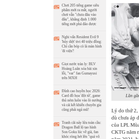
Chơi 205 tiếng game siêu
phẩm mới ra mắt, người
chơi vẫn "chưa đâu vào
đâu", khẳng định 1.000
tiếng mới phá đảo được
Nghi vấn Resident Evil 9
'hủy diệt' tivi 40 triệu đồng:
Chỉ cần bóp cò là màn hình
'đi viện'!
Giọt nước tràn ly: BLV
Hoàng Luân xóa bài xin
lỗi, "var" fan Gumayusi
trên MXH
Đỉnh cao huyền học 2026:
Card đồ họa 'đột tử', game
Lần gầ
thủ ném luôn vào lò nướng
và cái kết khiến chuyên gia
cũng phải ngả mũ!
Lý do thứ 2
dù chưa áp d
Tranh cãi nảy lửa toàn cầu:
của LPL Mùa
Dragon Ball lộ tạo hình
CKTG năm mà
Son Goku lúc về già, fan
khóc ròng hét lên "quá vô