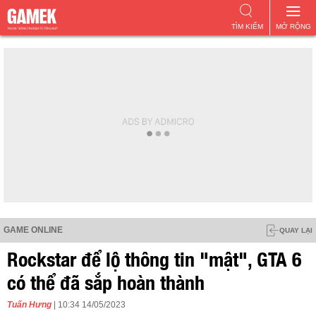
TÌM KIẾM
MỞ RỘNG
GAME ONLINE
QUAY LẠI
Rockstar để lộ thông tin "mật", GTA 6
có thể đã sắp hoàn thành
Tuấn Hưng
| 10:34 14/05/2023