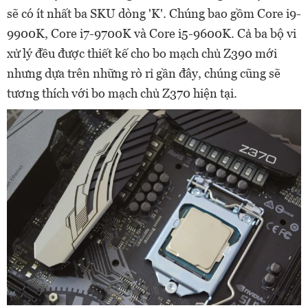
sẽ có ít nhất ba SKU dòng 'K'. Chúng bao gồm Core i9-
9900K, Core i7-9700K và Core i5-9600K. Cả ba bộ vi
xử lý đều được thiết kế cho bo mạch chủ Z390 mới
nhưng dựa trên những rò rỉ gần đây, chúng cũng sẽ
tương thích với bo mạch chủ Z370 hiện tại.