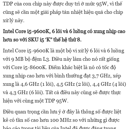
TDP của con chip này được duy trì ở mức 95W, vì thế
cũng sẽ cần một giải pháp tản nhiệt hiệu quả cho chip
xử lý này.
Intel Core i5-9600K, 6 lõi và 6 luồng có xung nhịp cao
hơn so với SKU i5 ‘K" thế hệ thứ 8.
Intel Core i5-9600K là một bộ vi xử lý 6 lõi và 6 luồng
với 9 MB bộ đệm L3. Điều này làm cho nó rất giống
với Core i5-8600K. Điểm khác biệt là nó có tốc độ
xung nhịp cao hơn với bình thường đạt 3,7 GHz, xép
xung là 4,6 GHz (1 lõi), 4,5 GHz (2 lõi), 4,4 GHz (4 lõi)
và 4,3 GHz (6 lõi). Tất cả điều này cũng sẽ được thực
hiện với cùng một TDP 95W.
Điều quan trọng cần lưu ý ở đây là thông số được liệt
kê có tần số cao hơn 100 MHz so với những gì được
báo cáo trong tài liệu của Intel đã được đăng trong