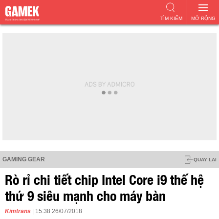
TÌM KIẾM
MỞ RỘNG
GAMING GEAR
QUAY LẠI
Rò rỉ chi tiết chip Intel Core i9 thế hệ
thứ 9 siêu mạnh cho máy bàn
Kimtrans
| 15:38 26/07/2018