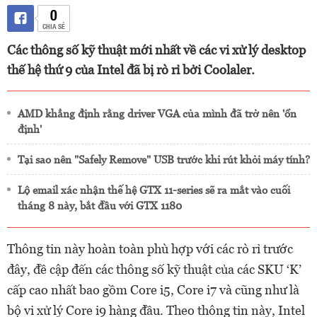
0
CHIA SẺ
Các thông số kỹ thuật mới nhất về các vi xử lý desktop
thế hệ thứ 9 của Intel đã bị rò rỉ bởi Coolaler.
AMD khẳng định rằng driver VGA của mình đã trở nên 'ổn
định'
Tại sao nên "Safely Remove" USB trước khi rút khỏi máy tính?
Lộ email xác nhận thế hệ GTX 11-series sẽ ra mắt vào cuối
tháng 8 này, bắt đầu với GTX 1180
Thông tin này hoàn toàn phù hợp với các rò rỉ trước
đây, đề cập đến các thông số kỹ thuật của các SKU ‘K’
cấp cao nhất bao gồm Core i5, Core i7 và cũng như là
bộ vi xử lý Core i9 hàng đầu. Theo thông tin này, Intel