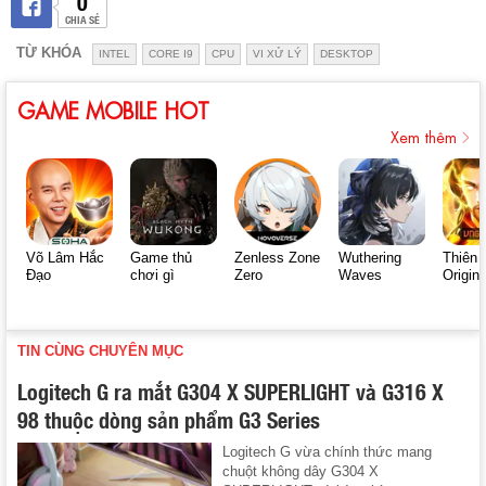
0
CHIA SẺ
TỪ KHÓA
INTEL
CORE I9
CPU
VI XỬ LÝ
DESKTOP
GAME MOBILE HOT
Xem thêm
Võ Lâm Hắc
Game thủ
Zenless Zone
Wuthering
Thiên 
Đạo
chơi gì
Zero
Waves
Origin
TIN CÙNG CHUYÊN MỤC
Logitech G ra mắt G304 X SUPERLIGHT và G316 X
98 thuộc dòng sản phẩm G3 Series
Logitech G vừa chính thức mang
chuột không dây G304 X