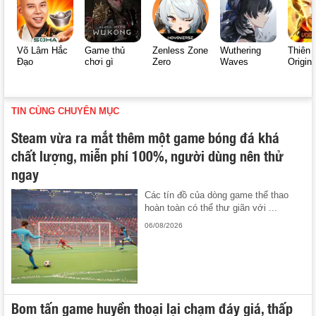
Võ Lâm Hắc
Game thủ
Zenless Zone
Wuthering
Thiên 
Đạo
chơi gì
Zero
Waves
Origin
TIN CÙNG CHUYÊN MỤC
Steam vừa ra mắt thêm một game bóng đá khá
chất lượng, miễn phí 100%, người dùng nên thử
ngay
Các tín đồ của dòng game thể thao
hoàn toàn có thể thư giãn với ...
06/08/2026
Bom tấn game huyền thoại lại chạm đáy giá, thấp