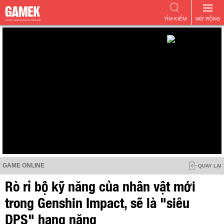
TÌM KIẾM
MỞ RỘNG
GAME ONLINE
QUAY LẠI
Rò rỉ bộ kỹ năng của nhân vật mới
trong Genshin Impact, sẽ là "siêu
DPS" hạng nặng