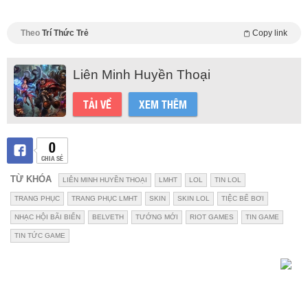
Theo
Trí Thức Trẻ
Copy link
Liên Minh Huyền Thoại
TẢI VỀ
XEM THÊM
0
CHIA SẺ
TỪ KHÓA
LIÊN MINH HUYỀN THOẠI
LMHT
LOL
TIN LOL
TRANG PHỤC
TRANG PHỤC LMHT
SKIN
SKIN LOL
TIỆC BỂ BƠI
NHẠC HỘI BÃI BIỂN
BELVETH
TƯỚNG MỚI
RIOT GAMES
TIN GAME
TIN TỨC GAME