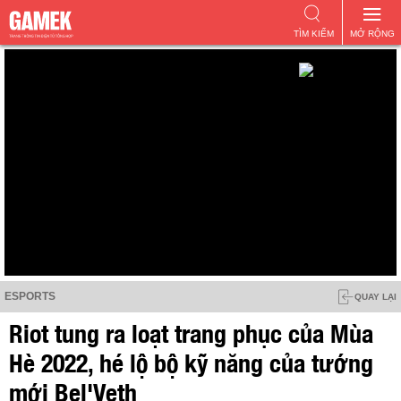
TÌM KIẾM
MỞ RỘNG
ESPORTS
QUAY LẠI
Riot tung ra loạt trang phục của Mùa
Hè 2022, hé lộ bộ kỹ năng của tướng
mới Bel'Veth