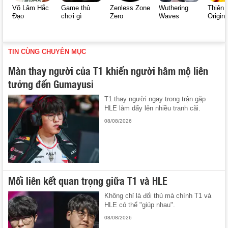
Võ Lâm Hắc
Game thủ
Zenless Zone
Wuthering
Thiên 
Đạo
chơi gì
Zero
Waves
Origin
TIN CÙNG CHUYÊN MỤC
Màn thay người của T1 khiến người hâm mộ liên
tưởng đến Gumayusi
T1 thay người ngay trong trận gặp
HLE làm dấy lên nhiều tranh cãi.
08/08/2026
Mối liên kết quan trọng giữa T1 và HLE
Không chỉ là đối thủ mà chính T1 và
HLE có thể "giúp nhau".
08/08/2026