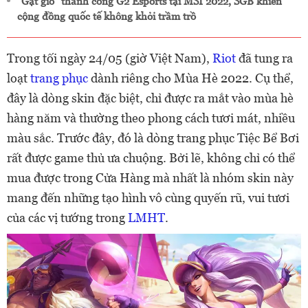
"Gạt giò" thành công G2 Esports tại MSI 2022, SGB khiến
cộng đồng quốc tế không khỏi trầm trồ
Trong tối ngày 24/05 (giờ Việt Nam),
Riot
đã tung ra
loạt
trang phục
dành riêng cho Mùa Hè 2022. Cụ thể,
đây là dòng skin đặc biệt, chỉ được ra mắt vào mùa hè
hàng năm và thường theo phong cách tươi mát, nhiều
màu sắc. Trước đây, đó là dòng trang phục Tiệc Bể Bơi
rất được game thủ ưa chuộng. Bởi lẽ, không chỉ có thể
mua được trong Cửa Hàng mà nhất là nhóm skin này
mang đến những tạo hình vô cùng quyến rũ, vui tươi
của các vị tướng trong
LMHT
.