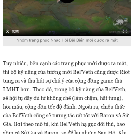
0:00
Nhóm trang phục Nhạc Hội Bãi Biển mới được ra mắt
Tuy nhiên, bên cạnh các trang phục mới được ra mắt,
thì bộ kỹ năng của tướng mới Bel'Veth cũng được Riot
tung ra và thu hút sự chú ý của cộng đồng game thủ
LMHT hơn. Theo đó, trong bộ kỹ năng của Bel'Veth,
sẽ hội tụ đầy đủ từ khống chế (làm chậm, hất tung),
hồi máu, cộng dồn tốc độ đánh. Ngoài ra, chiêu thức
của Bel'Veth cũng sẽ tương tác rất tốt với Baron và Sứ
Giả. Bởi theo mô tả, khi Bel'Veth hạ gục đối thủ, bao
gồm cả Sứ Giả và Baron, sẽ để lại những San Hô. Khi