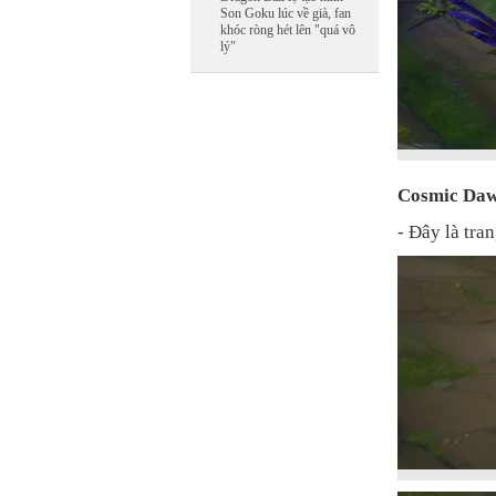
Son Goku lúc về già, fan
khóc ròng hét lên "quá vô
lý"
Cosmic Da
- Đây là tra