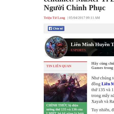
Người Chinh Phục
Triệu Tử Long
|
05/04/2017 09:11 AM
Liên Minh Huyền T
ESPORTS
Hãy cùng chú
TIN LIÊN QUAN
Games trong 
Như chúng tô
đồng
Liên 
thứ 135 và 1
trong mấy nă
Xayah và Ra
CHÍNH THỨC lộ diện
tướng thứ 135 và 136 của
Tuy nhiên, đ
LMHT, bộ kỹ năng lả lướt