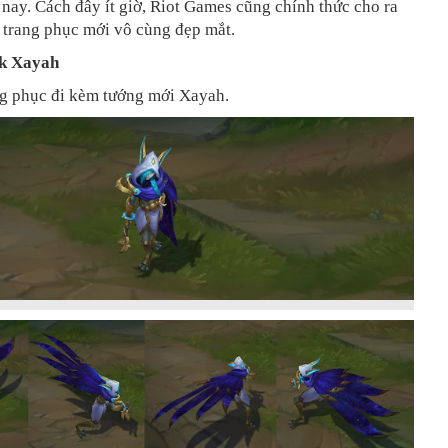
nay. Cách đây ít giờ, Riot Games cũng chính thức cho ra
 trang phục mới vô cùng đẹp mắt.
k Xayah
ng phục đi kèm tướng mới Xayah.