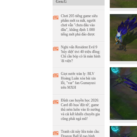
Gen.G
Chơi 205 tiếng game siêu
phẩm mới ra mắt, người
chơi vẫn "chưa đâu vào
đâu", khẳng định 1.000
tiếng mới phá đảo được
Nghi vấn Resident Evil 9
'hủy diệt' tivi 40 triệu đồng:
Chỉ cần bóp cò là màn hình
'đi viện'!
Giọt nước tràn ly: BLV
Hoàng Luân xóa bài xin
lỗi, "var" fan Gumayusi
trên MXH
Đỉnh cao huyền học 2026:
Card đồ họa 'đột tử', game
thủ ném luôn vào lò nướng
và cái kết khiến chuyên gia
cũng phải ngả mũ!
Tranh cãi nảy lửa toàn cầu:
Dragon Ball lộ tạo hình