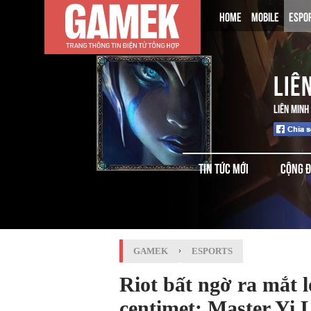
HOME
MOBILE
ESPO
LIÊ
LIÊN MINH
TIN TỨC MỚI
CỘNG 
GAMEK
›
ESPORTS
Riot bất ngờ ra mắt 
centimet: Master Yi