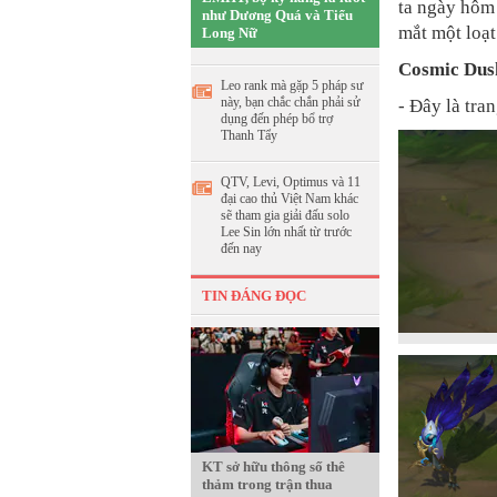
ta ngày hôm 
như Dương Quá và Tiểu
mắt một loạt
Long Nữ
Cosmic Dus
Leo rank mà gặp 5 pháp sư
này, bạn chắc chắn phải sử
- Đây là tra
dụng đến phép bổ trợ
Thanh Tẩy
QTV, Levi, Optimus và 11
đại cao thủ Việt Nam khác
sẽ tham gia giải đấu solo
Lee Sin lớn nhất từ trước
đến nay
TIN ĐÁNG ĐỌC
KT sở hữu thông số thê
thảm trong trận thua