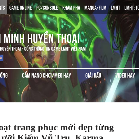
RTS
GAME ONLINE
PC/CONSOLE
KHÁM PHÁ
MANGA/FILM
LMHT
LMHT: T
N MINH HUYỀN THOẠI
 HUYỀN THOẠI - CỔNG THÔNG TIN GAME LMHT VIỆT NAM
ĐỒNG
CẨM NANG CHƠI/MẸO HAY
GIẢI ĐẤU
VIDEO HAY
loạt trang phục mới đẹp từng
 Lưỡi Kiếm Vũ Trụ, Karma