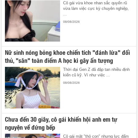
Cô gái vừa khoe nhan sắc quyến rũ
vừa làm việc cực kỳ chuyên nghiệp,
...
08/08/2026
Nữ sinh nóng bỏng khoe chiến tích "đánh lừa" đối
thủ, "săn" toàn điểm A học kì gây ấn tượng
Thời đại Gen Z đã đập tan nhiều định
kiến cũ kỹ. Ví như việc ...
08/08/2026
Chưa đến 30 giây, cô gái khiến hội anh em tự
nguyện về đứng bếp
Cô gái mặt "thỏ con" nhưng lực đấm