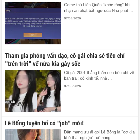
Game thủ Liên Quân "khóc ròng" khi
nhận án phạt bất ngờ của Nhà phát ...
07/08/2026
Tham gia phỏng vấn dạo, cô gái chia sẻ tiêu chí
"trên trời" về nửa kia gây sốc
Cô gái 2001 thẳng thắn nêu tiêu chí về
bạn trai: có kinh tế, nhà ...
07/08/2026
Lê Bống tuyên bố có "job" mới!
Dân mạng ưu ái gọi Lê Bống là "cơ địa
khó thất nghiệp", cô nàng ...