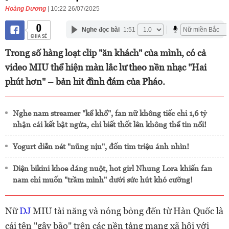
Hoàng Dương
| 10:22 26/07/2025
0
Nghe đọc bài
1:51
CHIA SẺ
Trong số hàng loạt clip "ăn khách" của mình, có cả
video MIU thể hiện màn lắc lư theo nền nhạc "Hai
phút hơn" – bản hit đình đám của Pháo.
Nghe nam streamer "kể khổ", fan nữ không tiếc chi 1,6 tỷ
nhận cái kết bật ngửa, chỉ biết thốt lên không thể tin nổi!
Yogurt diễn nét "nũng nịu", đốn tim triệu ánh nhìn!
Diện bikini khoe dáng nuột, hot girl Nhung Lora khiến fan
nam chỉ muốn "trầm mình" dưới sức hút khó cưỡng!
Nữ
DJ
MIU tài năng và nóng bỏng đến từ Hàn Quốc là
cái tên "gây bão" trên các nền tảng mạng xã hội với