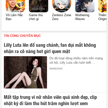
Võ Lâm Hắc
Game thủ
Zenless Zone
Wuthering
Thiên 
Đạo
chơi gì
Zero
Waves
Origin
TIN CÙNG CHUYÊN MỤC
Lilly Luta lên đồ sang chảnh, fan dụi mắt không
nhận ra cô nàng hot girl quen mặt
Dù đã hoạt động nhiều năm trên mạng
xã hội, Lilly Luta vẫn luôn biết ...
08/08/2026
Mất tập trung vì nữ nhân viên quá xinh đẹp, clip
nhật ký đi làm thu hút trăm nghìn lượt xem