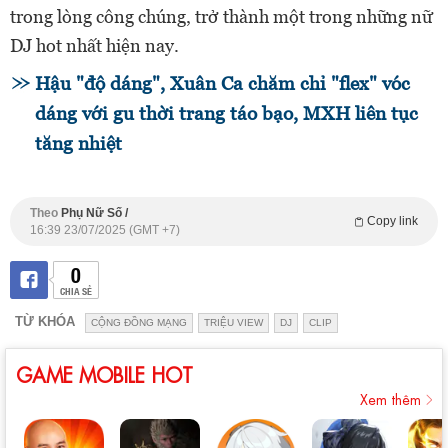
trong lòng công chúng, trở thành một trong những nữ
DJ hot nhất hiện nay.
Hậu "độ dáng", Xuân Ca chăm chỉ "flex" vóc
dáng với gu thời trang táo bạo, MXH liên tục
tăng nhiệt
Theo
Phụ Nữ Số /
Copy link
16:39 23/07/2025 (GMT +7)
0
CHIA SẺ
TỪ KHÓA
CỘNG ĐỒNG MẠNG
TRIỆU VIEW
DJ
CLIP
GAME MOBILE HOT
Xem thêm