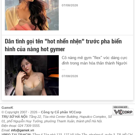
07/08/2026
Dân tình gọi tên "hot nhền nhện" trước pha biến
hình của nàng hot gymer
Cô nàng mê gym "flex" vóc dáng cực
đỉnh trong màn hóa thân thành Người
...
07/08/2026
GameK
© Copyright 2007 - 2026 –
Công ty Cổ phần VCCorp
TRỤ SỞ HÀ NỘI:
Tầng 22, Tòa nhà Center Building, Hapulico Complex, Số
01, phố Nguyễn Huy Tưởng, phường Thanh Xuân, thành phố Hà Nội.
Điện thoại: 024 7309 5555.
Email:
info@gamek.vn
VPĐD TẠI TP.HCM:
Tầng 4 Tòa nhà 123, 127 Võ Văn Tần, phường 6, quận 3, TP. Hồ Chí