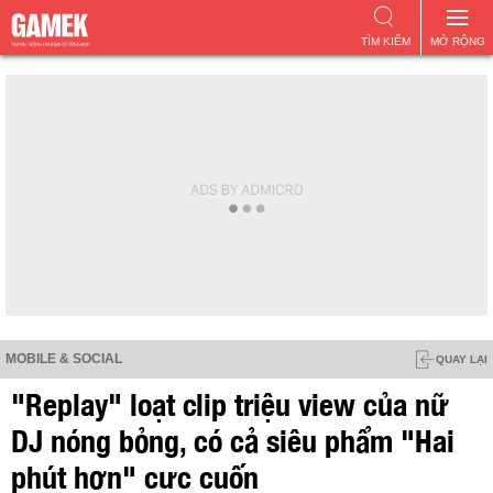
TÌM KIẾM
MỞ RỘNG
MOBILE & SOCIAL
QUAY LẠI
"Replay" loạt clip triệu view của nữ
DJ nóng bỏng, có cả siêu phẩm "Hai
phút hơn" cực cuốn