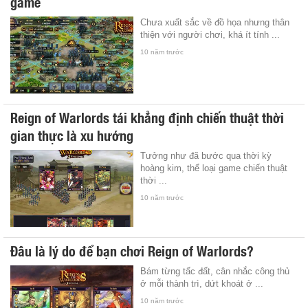
game
Chưa xuất sắc về đồ họa nhưng thân
thiện với người chơi, khá ít tính ...
10 năm trước
Reign of Warlords tái khẳng định chiến thuật thời
gian thực là xu hướng
Tưởng như đã bước qua thời kỳ
hoàng kim, thể loại game chiến thuật
thời ...
10 năm trước
Đâu là lý do để bạn chơi Reign of Warlords?
Bám từng tấc đất, cân nhắc công thủ
ở mỗi thành trì, dứt khoát ở ...
10 năm trước