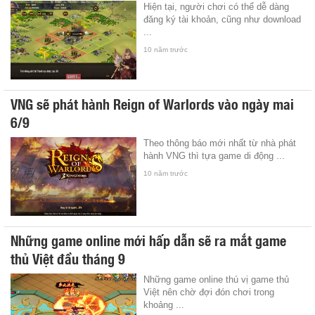
Hiện tại, người chơi có thể dễ dàng
đăng ký tài khoản, cũng như download
...
10 năm trước
VNG sẽ phát hành Reign of Warlords vào ngày mai
6/9
Theo thông báo mới nhất từ nhà phát
hành VNG thì tựa game di động ...
10 năm trước
Những game online mới hấp dẫn sẽ ra mắt game
thủ Việt đầu tháng 9
Những game online thú vị game thủ
Việt nên chờ đợi đón chơi trong
khoảng ...