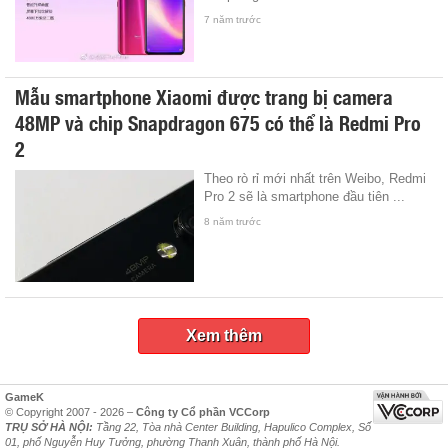
7 năm trước
Mẫu smartphone Xiaomi được trang bị camera
48MP và chip Snapdragon 675 có thể là Redmi Pro
2
Theo rò rỉ mới nhất trên Weibo, Redmi
Pro 2 sẽ là smartphone đầu tiên ...
8 năm trước
Xem thêm
GameK
© Copyright 2007 - 2026 –
Công ty Cổ phần VCCorp
TRỤ SỞ HÀ NỘI:
Tầng 22, Tòa nhà Center Building, Hapulico Complex, Số
01, phố Nguyễn Huy Tưởng, phường Thanh Xuân, thành phố Hà Nội.