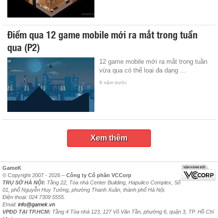
Điểm qua 12 game mobile mới ra mắt trong tuần
qua (P2)
12 game mobile mới ra mắt trong tuần
vừa qua có thể loại đa dạng ...
8 năm trước
Xem thêm
GameK
© Copyright 2007 - 2026 –
Công ty Cổ phần VCCorp
TRỤ SỞ HÀ NỘI:
Tầng 22, Tòa nhà Center Building, Hapulico Complex, Số
01, phố Nguyễn Huy Tưởng, phường Thanh Xuân, thành phố Hà Nội.
Điện thoại: 024 7309 5555.
Email:
info@gamek.vn
VPĐD TẠI TP.HCM:
Tầng 4 Tòa nhà 123, 127 Võ Văn Tần, phường 6, quận 3, TP. Hồ Chí