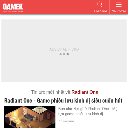
TÌM KIẾM
MỞ RỘNG
Tin tức mới nhất về:
Radiant One
Radiant One - Game phiêu lưu kinh dị siêu cuốn hút
Bạn chờ đợi gì ở Radiant One - Một
tựa game phiêu lưu kinh dị ...
7 năm trước