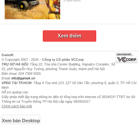
3 năm trước
Xem thêm
GameK
© Copyright 2007 - 2026 –
Công ty Cổ phần VCCorp
TRỤ SỞ HÀ NỘI:
Tầng 22, Tòa nhà Center Building, Hapulico Complex, Số
01, phố Nguyễn Huy Tưởng, phường Thanh Xuân, thành phố Hà Nội.
Điện thoại: 024 7309 5555.
Email:
info@gamek.vn
VPĐD TẠI TP.HCM:
Tầng 4 Tòa nhà 123, 127 Võ Văn Tần, phường 6, quận 3, TP. Hồ Chí
Minh
Hỗ trợ quảng cáo:
Giấy phép thiết lập trang thông tin điện tử tổng hợp trên internet số 3634/GP-TTĐT do Sở
Thông tin và Truyền thông TP Hà Nội cấp ngày 06/09/2017
Chính sách bảo mật
Xem bản Desktop