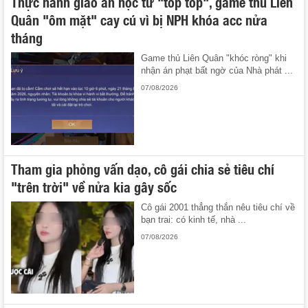
Thực hành giáo án học từ "tóp tóp", game thủ Liên
Quân "ôm mặt" cay cú vì bị NPH khóa acc nửa
tháng
Game thủ Liên Quân "khóc ròng" khi
nhận án phạt bất ngờ của Nhà phát ...
07/08/2026
Tham gia phỏng vấn dạo, cô gái chia sẻ tiêu chí
"trên trời" về nửa kia gây sốc
Cô gái 2001 thẳng thắn nêu tiêu chí về
bạn trai: có kinh tế, nhà ...
07/08/2026