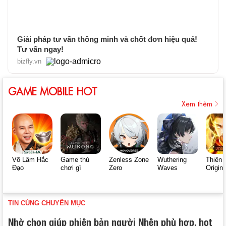
Giải pháp tư vấn thông minh và chốt đơn hiệu quả!
Tư vấn ngay!
bizfly.vn
GAME MOBILE HOT
Xem thêm
Võ Lâm Hắc
Game thủ
Zenless Zone
Wuthering
Thiên 
Đạo
chơi gì
Zero
Waves
Origin
TIN CÙNG CHUYÊN MỤC
Nhờ chọn giúp phiên bản người Nhện phù hợp, hot