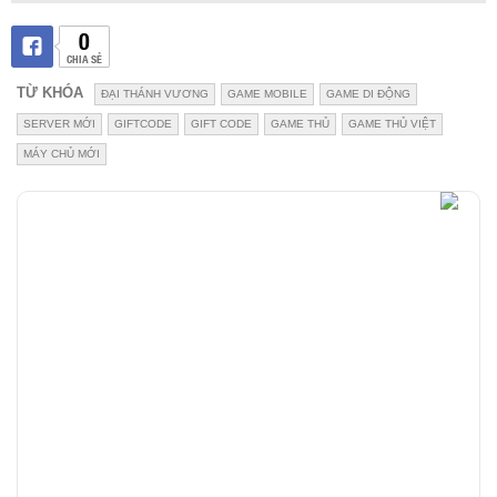
0
CHIA SẺ
TỪ KHÓA
ĐẠI THÁNH VƯƠNG
GAME MOBILE
GAME DI ĐỘNG
SERVER MỚI
GIFTCODE
GIFT CODE
GAME THỦ
GAME THỦ VIỆT
MÁY CHỦ MỚI