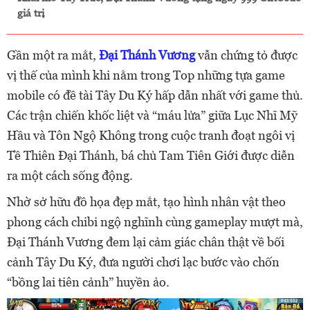
giá trị
Gần một ra mắt,
Đại Thánh Vương
vẫn chứng tỏ được
vị thế của mình khi nằm trong Top những tựa game
mobile có đề tài Tây Du Ký hấp dẫn nhất với game thủ.
Các trận chiến khốc liệt và “máu lửa” giữa Lục Nhĩ Mỹ
Hầu và Tôn Ngộ Không trong cuộc tranh đoạt ngôi vị
Tề Thiên Đại Thánh, bá chủ Tam Tiên Giới được diễn
ra một cách sống động.
Nhờ sở hữu đồ họa đẹp mắt, tạo hình nhân vật theo
phong cách chibi ngộ nghĩnh cùng gameplay mượt mà,
Đại Thánh Vương đem lại cảm giác chân thật về bối
cảnh Tây Du Ký, đưa người chơi lạc bước vào chốn
“bồng lai tiên cảnh” huyền ảo.