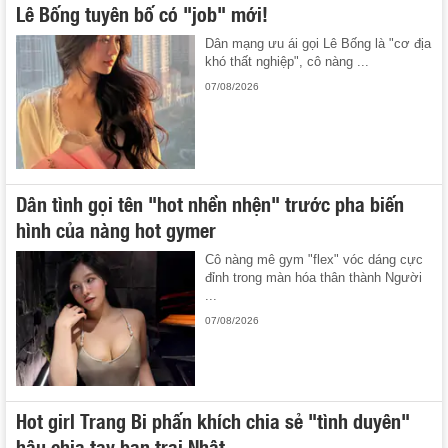
Lê Bống tuyên bố có "job" mới!
Dân mạng ưu ái gọi Lê Bống là "cơ địa
khó thất nghiệp", cô nàng ...
07/08/2026
Dân tình gọi tên "hot nhền nhện" trước pha biến
hình của nàng hot gymer
Cô nàng mê gym "flex" vóc dáng cực
đỉnh trong màn hóa thân thành Người
...
07/08/2026
Hot girl Trang Bi phấn khích chia sẻ "tình duyên"
hậu chia tay bạn trai Nhật