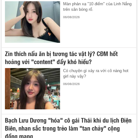
Màn phản xạ "10 điểm" của Linh Nắng
trên sân bóng rổ.
06/08/2026
Zin thích nấu ăn bị tương tác vật lý? CĐM hốt
hoảng với "content" đầy khó hiểu?
Có chuyện gì xảy ra với cô nàng hot
girl này vậy?
06/08/2026
Bạch Lưu Dương "hóa" cô gái Thái khi du lịch Điện
Biên, nhan sắc trong trẻo làm "tan chảy" cộng
đồng mạng