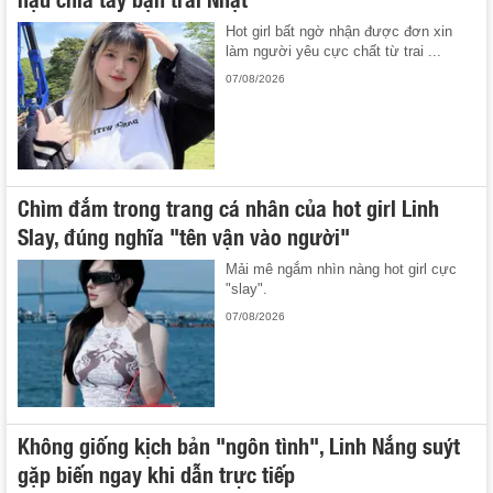
Hot girl bất ngờ nhận được đơn xin
làm người yêu cực chất từ trai ...
07/08/2026
Chìm đắm trong trang cá nhân của hot girl Linh
Slay, đúng nghĩa "tên vận vào người"
Mải mê ngắm nhìn nàng hot girl cực
"slay".
07/08/2026
Không giống kịch bản "ngôn tình", Linh Nắng suýt
gặp biến ngay khi dẫn trực tiếp