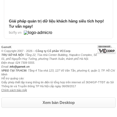
Giải pháp quản trị dữ liệu khách hàng siêu tích hợp!
Tư vấn ngay!
bizfly.vn
GameK
© Copyright 2007 - 2026 –
Công ty Cổ phần VCCorp
TRỤ SỞ HÀ NỘI:
Tầng 22, Tòa nhà Center Building, Hapulico Complex, Số
01, phố Nguyễn Huy Tưởng, phường Thanh Xuân, thành phố Hà Nội.
Điện thoại: 024 7309 5555.
Email:
info@gamek.vn
VPĐD TẠI TP.HCM:
Tầng 4 Tòa nhà 123, 127 Võ Văn Tần, phường 6, quận 3, TP. Hồ Chí
Minh
Hỗ trợ quảng cáo:
Giấy phép thiết lập trang thông tin điện tử tổng hợp trên internet số 3634/GP-TTĐT do Sở
Thông tin và Truyền thông TP Hà Nội cấp ngày 06/09/2017
Chính sách bảo mật
Xem bản Desktop