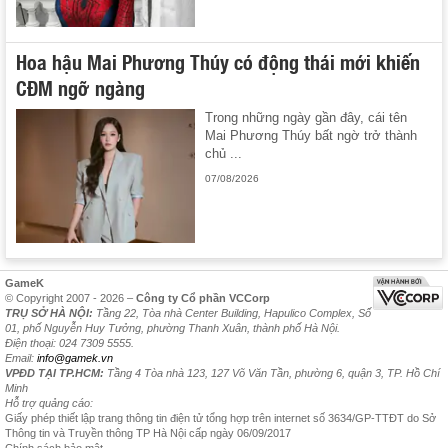
Hoa hậu Mai Phương Thúy có động thái mới khiến
CĐM ngỡ ngàng
Trong những ngày gần đây, cái tên
Mai Phương Thúy bất ngờ trở thành
chủ ...
07/08/2026
GameK
© Copyright 2007 - 2026 –
Công ty Cổ phần VCCorp
TRỤ SỞ HÀ NỘI:
Tầng 22, Tòa nhà Center Building, Hapulico Complex, Số
01, phố Nguyễn Huy Tưởng, phường Thanh Xuân, thành phố Hà Nội.
Điện thoại: 024 7309 5555.
Email:
info@gamek.vn
VPĐD TẠI TP.HCM:
Tầng 4 Tòa nhà 123, 127 Võ Văn Tần, phường 6, quận 3, TP. Hồ Chí
Minh
Hỗ trợ quảng cáo:
Giấy phép thiết lập trang thông tin điện tử tổng hợp trên internet số 3634/GP-TTĐT do Sở
Thông tin và Truyền thông TP Hà Nội cấp ngày 06/09/2017