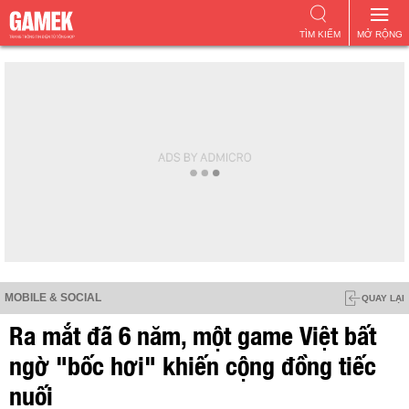
TÌM KIẾM
MỞ RỘNG
MOBILE & SOCIAL
QUAY LẠI
Ra mắt đã 6 năm, một game Việt bất
ngờ "bốc hơi" khiến cộng đồng tiếc
nuối