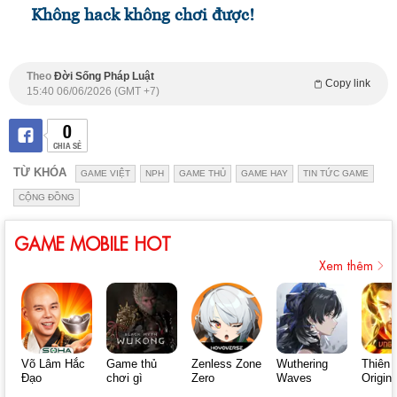
Không hack không chơi được!
Theo
Đời Sống Pháp Luật
Copy link
15:40 06/06/2026 (GMT +7)
0
CHIA SẺ
TỪ KHÓA
GAME VIỆT
NPH
GAME THỦ
GAME HAY
TIN TỨC GAME
CỘNG ĐỒNG
GAME MOBILE HOT
Xem thêm
Võ Lâm Hắc
Game thủ
Zenless Zone
Wuthering
Thiên 
Đạo
chơi gì
Zero
Waves
Origin