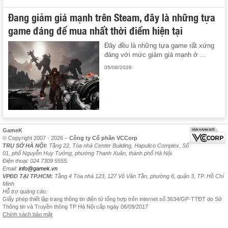
Đang giảm giá mạnh trên Steam, đây là những tựa
game đáng để mua nhất thời điểm hiện tại
Đây đều là những tựa game rất xứng
đáng với mức giảm giá mạnh ở ...
05/08/2026
GameK
© Copyright 2007 - 2026 –
Công ty Cổ phần VCCorp
TRỤ SỞ HÀ NỘI:
Tầng 22, Tòa nhà Center Building, Hapulico Complex, Số
01, phố Nguyễn Huy Tưởng, phường Thanh Xuân, thành phố Hà Nội.
Điện thoại: 024 7309 5555.
Email:
info@gamek.vn
VPĐD TẠI TP.HCM:
Tầng 4 Tòa nhà 123, 127 Võ Văn Tần, phường 6, quận 3, TP. Hồ Chí
Minh
Hỗ trợ quảng cáo:
Giấy phép thiết lập trang thông tin điện tử tổng hợp trên internet số 3634/GP-TTĐT do Sở
Thông tin và Truyền thông TP Hà Nội cấp ngày 06/09/2017
Chính sách bảo mật