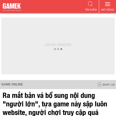
TÌM KIẾM
MỞ RỘNG
GAME ONLINE
QUAY LẠI
Ra mắt bản vá bổ sung nội dung
"người lớn", tựa game này sập luôn
website, người chơi truy cập quá