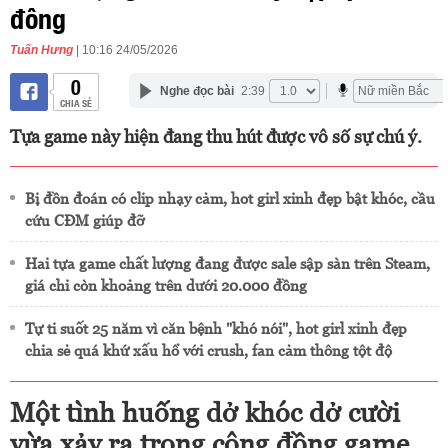
đông
Tuấn Hưng
| 10:16 24/05/2026
0
Nghe đọc bài
2:39
CHIA SẺ
Tựa game này hiện đang thu hút được vô số sự chú ý.
Bị đồn đoán có clip nhạy cảm, hot girl xinh đẹp bật khóc, cầu
cứu CĐM giúp đỡ
Hai tựa game chất lượng đang được sale sập sàn trên Steam,
giá chỉ còn khoảng trên dưới 20.000 đồng
Tự ti suốt 25 năm vì căn bệnh "khó nói", hot girl xinh đẹp
chia sẻ quá khứ xấu hổ với crush, fan cảm thông tột độ
Một tình huống dở khóc dở cười
vừa xảy ra trong cộng đồng game