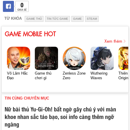
0
CHIA SẺ
TỪ KHÓA
GAME THỦ
TIN TỨC GAME
GAME
STEAM
GAME MOBILE HOT
Xem thêm
Võ Lâm Hắc
Game thủ
Zenless Zone
Wuthering
Thiên 
Đạo
chơi gì
Zero
Waves
Origin
TIN CÙNG CHUYÊN MỤC
Nữ bài thủ Yu-Gi-Oh! bất ngờ gây chú ý với màn
khoe nhan sắc táo bạo, soi info càng thêm ngỡ
ngàng