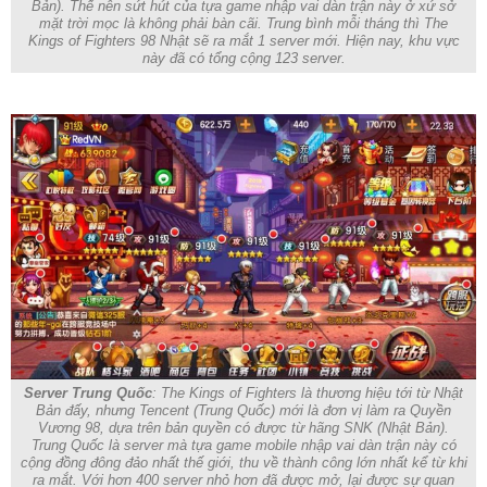
Bản). Thế nên sứt hút của tựa game nhập vai dàn trận này ở xứ sở
mặt trời mọc là không phải bàn cãi. Trung bình mỗi tháng thì The
Kings of Fighters 98 Nhật sẽ ra mắt 1 server mới. Hiện nay, khu vực
này đã có tổng cộng 123 server.
Server Trung Quốc
: The Kings of Fighters là thương hiệu tới từ Nhật
Bản đấy, nhưng Tencent (Trung Quốc) mới là đơn vị làm ra Quyền
Vương 98, dựa trên bản quyền có được từ hãng SNK (Nhật Bản).
Trung Quốc là server mà tựa game mobile nhập vai dàn trận này có
cộng đồng đông đảo nhất thế giới, thu về thành công lớn nhất kể từ khi
ra mắt. Với hơn 400 server nhỏ hơn đã được mở, lại được sự quan