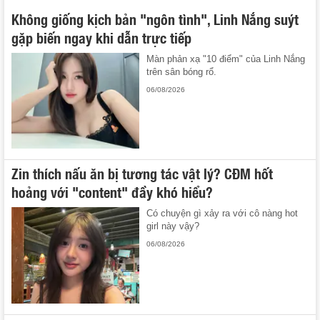
Không giống kịch bản "ngôn tình", Linh Nắng suýt
gặp biến ngay khi dẫn trực tiếp
Màn phản xạ "10 điểm" của Linh Nắng
trên sân bóng rổ.
06/08/2026
Zin thích nấu ăn bị tương tác vật lý? CĐM hốt
hoảng với "content" đầy khó hiểu?
Có chuyện gì xảy ra với cô nàng hot
girl này vậy?
06/08/2026