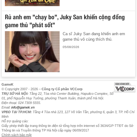
Rủ anh em "chạy bo", Juky San khiến cộng đồng
game thủ "phát sốt"
Ca sĩ Juky San đang khiến anh em
game thủ vô cùng thích thú.
05/08/2026
GameK
© Copyright 2007 - 2026 –
Công ty Cổ phần VCCorp
TRỤ SỞ HÀ NỘI:
Tầng 22, Tòa nhà Center Building, Hapulico Complex, Số
01, phố Nguyễn Huy Tưởng, phường Thanh Xuân, thành phố Hà Nội.
Điện thoại: 024 7309 5555.
Email:
info@gamek.vn
VPĐD TẠI TP.HCM:
Tầng 4 Tòa nhà 123, 127 Võ Văn Tần, phường 6, quận 3, TP. Hồ Chí
Minh
Hỗ trợ quảng cáo:
Giấy phép thiết lập trang thông tin điện tử tổng hợp trên internet số 3634/GP-TTĐT do Sở
Thông tin và Truyền thông TP Hà Nội cấp ngày 06/09/2017
Chính sách bảo mật