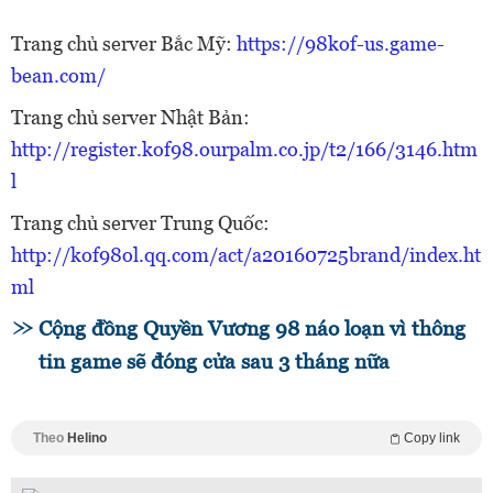
Trang chủ server Bắc Mỹ:
https://98kof-us.game-
bean.com/
Trang chủ server Nhật Bản:
http://register.kof98.ourpalm.co.jp/t2/166/3146.htm
l
Trang chủ server Trung Quốc:
http://kof98ol.qq.com/act/a20160725brand/index.ht
ml
Cộng đồng Quyền Vương 98 náo loạn vì thông
tin game sẽ đóng cửa sau 3 tháng nữa
Theo
Helino
Copy link