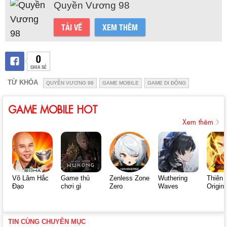
Quyền Vương 98
TẢI VỀ
XEM THÊM
0
CHIA SẺ
TỪ KHÓA
QUYỀN VƯƠNG 98
GAME MOBILE
GAME DI ĐỘNG
GAME MOBILE HOT
Xem thêm
Võ Lâm Hắc
Game thủ
Zenless Zone
Wuthering
Thiên 
Đạo
chơi gì
Zero
Waves
Origin
TIN CÙNG CHUYÊN MỤC