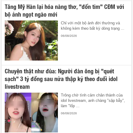
Tăng Mỹ Hàn lại hóa nàng thơ, "đốn tim" CĐM với
bộ ảnh ngọt ngào mới
Chỉ với một bộ ảnh đời thường và
không kèm theo bất kỳ dòng trạng ...
06/08/2026
Chuyện thật như đùa: Người đàn ông bị "quét
sạch" 3 tỷ đồng sau nửa thập kỷ theo đuổi idol
livestream
Trông chờ tình cảm chân thành của
idol livestream, anh chàng "sập bẫy",
làm "lốp ...
06/08/2026