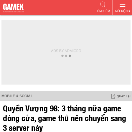
TÌM KIẾM
MỞ RỘNG
MOBILE & SOCIAL
QUAY LẠI
Quyền Vương 98: 3 tháng nữa game
đóng cửa, game thủ nên chuyển sang
3 server này