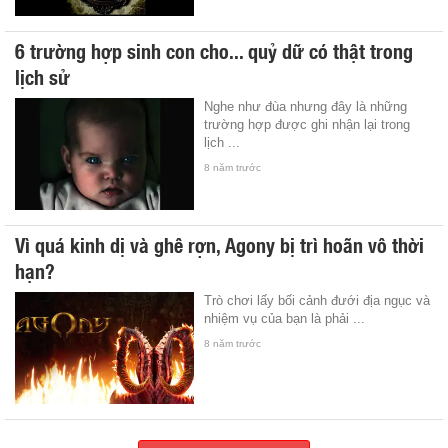
6 trường hợp sinh con cho... quỷ dữ có thật trong
lịch sử
Nghe như đùa nhưng đây là những
trường hợp được ghi nhận lại trong
lịch ...
8 năm trước
Vì quá kinh dị và ghê rợn, Agony bị trì hoãn vô thời
hạn?
Trò chơi lấy bối cảnh đưới địa ngục và
nhiệm vụ của bạn là phải ...
8 năm trước