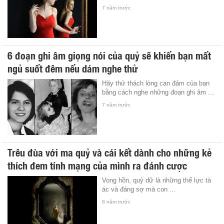
7 năm trước
6 đoạn ghi âm giọng nói của quỷ sẽ khiến bạn mất
ngủ suốt đêm nếu dám nghe thử
Hãy thử thách lòng can đảm của bạn
bằng cách nghe những đoạn ghi âm ...
7 năm trước
Trêu đùa với ma quỷ và cái kết dành cho những kẻ
thích đem tính mạng của mình ra đánh cược
Vong hồn, quỷ dữ là những thế lực tà
ác và đáng sợ mà con ...
8 năm trước