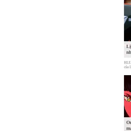
Lị
nh
HLE s
của 
On
mạ