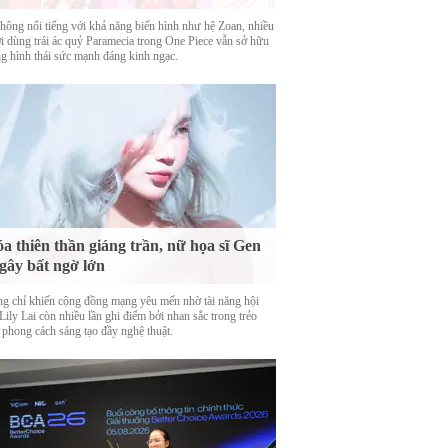
hông nổi tiếng với khả năng biến hình như hệ Zoan, nhiều
i dùng trái ác quỷ Paramecia trong One Piece vẫn sở hữu
g hình thái sức mạnh đáng kinh ngạc.
a thiên thần giáng trần, nữ họa sĩ Gen
gây bất ngờ lớn
g chỉ khiến cộng đồng mạng yêu mến nhờ tài năng hội
Lily Lai còn nhiều lần ghi điểm bởi nhan sắc trong trẻo
 phong cách sáng tạo đầy nghệ thuật.