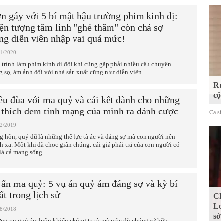
n gáy với 5 bí mật hậu trường phim kinh dị:
ện tượng tâm linh "ghé thăm" còn chả sợ
ng diễn viên nhập vai quá mức!
11/2020
 trình làm phim kinh dị đôi khi cũng gặp phải nhiều câu chuyện
g sợ, ám ảnh đối với nhà sản xuất cũng như diễn viên.
Rủ
cộ
êu đùa với ma quỷ và cái kết dành cho những
 thích đem tính mạng của mình ra đánh cược
Ca s
02/2019
g hồn, quỷ dữ là những thế lực tà ác và đáng sợ mà con người nên
nh xa. Một khi đã chọc giận chúng, cái giá phải trả của con người có
 là cả mạng sống.
 ẩn ma quỷ: 5 vụ án quỷ ám đáng sợ và kỳ bí
ất trong lịch sử
Ch
Lo
08/2018
sở
ng vụ quỷ ám luôn khiến chúng ta tò mò mặc dù chúng sở hữu