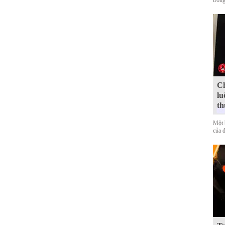
trong
Ch
lu
th
Một 
của 