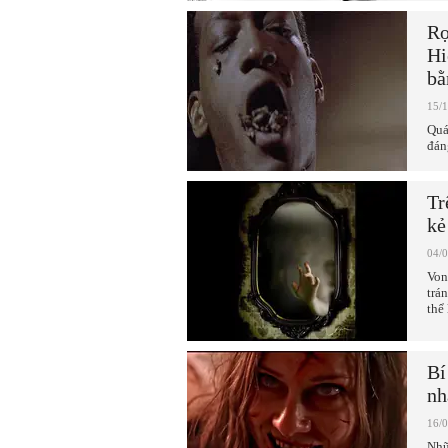
Rợ
Hi
bằ
15/
Quá
đán
Tr
kẻ
04/
Von
trá
thể
Bí
nh
16/
Nhữ