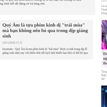
ng tình tiết rất đáng sợ và rùng rợn.
Là m
Final
hứng
Quỷ Ám là tựa phim kinh dị "trái mùa"
mà bạn không nên bỏ qua trong dịp giáng
sinh
24/11/2016 15:31
Incarnate - Quỷ Ám là tựa phim kinh dị "trái mùa" được ra mắt trong dịp lễ
giáng sinh năm nay với nhiều tình tiết kịch tính khiến bạn khó có thể bỏ qua.
Dr
ng
th
Từng
Ball,
thế.