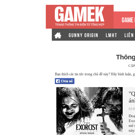
GAME 
GUNNY ORIGIN
LMHT
LIÊN
Thông
CẬP
Bạn thích các tin tức trong chủ đề này? Hãy bình luận, g
"Q
ản
01/
Đoạ
Exo
mẻ 
này.