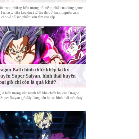
ột trong những biểu tượng nổi tiếng nhất của dòng game
 Fantasy, Tifa Lockhart từ lâu đã trở thành nguồn cảm
 cho vô số sản phẩm sưu tầm cao cấp.
agon Ball chính thức khép lại kỷ
uyên Super Saiyan, hình thái huyền
oại giờ chỉ còn là quá khứ?
 là biểu tượng sức mạnh bất khả chiến bại của Dragon
 Super Saiyan giờ đây đang dần bị các hình thái mới thay