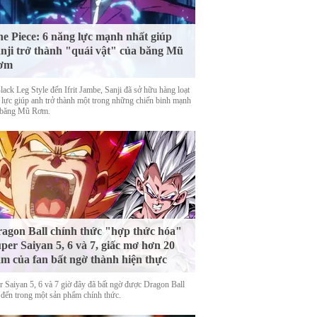
e Piece: 6 năng lực mạnh nhất giúp
nji trở thành "quái vật" của băng Mũ
ơm
ack Leg Style đến Ifrit Jambe, Sanji đã sở hữu hàng loạt
 lực giúp anh trở thành một trong những chiến binh mạnh
 băng Mũ Rơm.
agon Ball chính thức "hợp thức hóa"
per Saiyan 5, 6 và 7, giấc mơ hơn 20
m của fan bất ngờ thành hiện thực
r Saiyan 5, 6 và 7 giờ đây đã bất ngờ được Dragon Ball
 đến trong một sản phẩm chính thức.