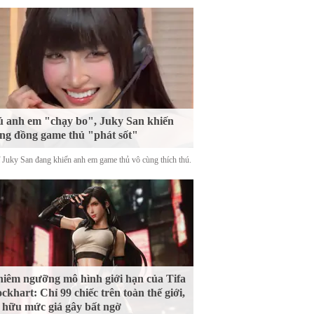
 anh em "chạy bo", Juky San khiến
ng đồng game thủ "phát sốt"
ĩ Juky San đang khiến anh em game thủ vô cùng thích thú.
iêm ngưỡng mô hình giới hạn của Tifa
ckhart: Chỉ 99 chiếc trên toàn thế giới,
 hữu mức giá gây bất ngờ