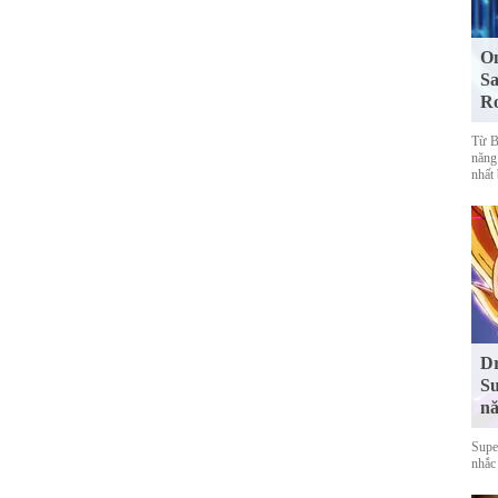
On
Sa
R
Từ Bl
năng
nhất
Dr
Su
nă
Supe
nhắc