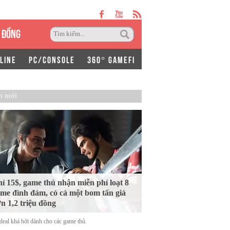
 ĐỒNG
LINE
PC/CONSOLE
360° GAMEFI
n mới
ỉ 15$, game thủ nhận miễn phí loạt 8
me đình đám, có cả một bom tấn giá
n 1,2 triệu đồng
deal khá hời dành cho các game thủ.