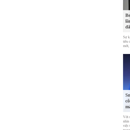
Be
lầ
đấ
Sự k
tiêu
mới,
Sm
cô
mắ
Với 
nhìn
việc