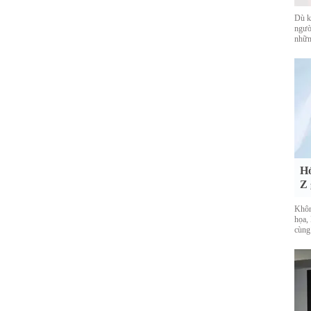
Dù k
ngườ
nhữn
Hó
Z 
Khôn
họa, 
cùng