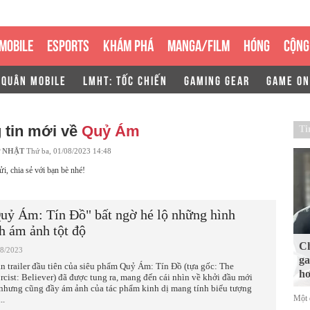
MOBILE
ESPORTS
KHÁM PHÁ
MANGA/FILM
HÓNG
CỘNG
 QUÂN MOBILE
LMHT: TỐC CHIẾN
GAMING GEAR
GAME ON
 tin mới về
Quỷ Ám
Ti
 NHẬT
Thứ ba, 01/08/2023 14:48
ửi, chia sẻ với bạn bè nhé!
uỷ Ám: Tín Đồ" bất ngờ hé lộ những hình
h ám ảnh tột độ
Ch
08/2023
ga
n trailer đầu tiên của siêu phẩm Quỷ Ám: Tín Đồ (tựa gốc: The
hơ
rcist: Believer) đã được tung ra, mang đến cái nhìn về khởi đầu mới
nhưng cũng đầy ám ảnh của tác phẩm kinh dị mang tính biểu tượng
Một 
..