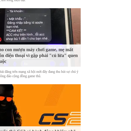
 đời sống hiện đại.
o con mượn máy chơi game, mẹ mất
ôn điện thoại vì gặp phải "cú lừa" quen
uộc
bài đăng trên mạng xã hội mới đây đang thu hút sự chú ý
đông đảo cộng đồng game thủ.