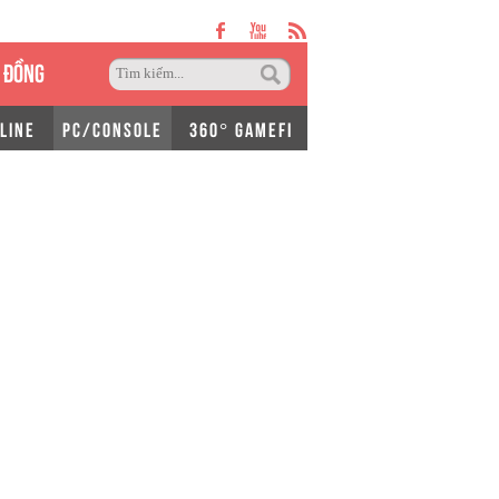
 ĐỒNG
LINE
PC/CONSOLE
360° GAMEFI