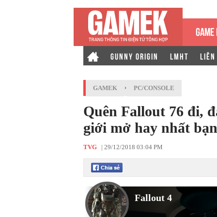
GAME 
GUNNY ORIGIN
LMHT
LIÊN
GAMEK
›
PC/CONSOLE
Quên Fallout 76 đi, đ
giới mở hay nhất bạn
TVG
|
29/12/2018 03:04 PM
Fallout 4