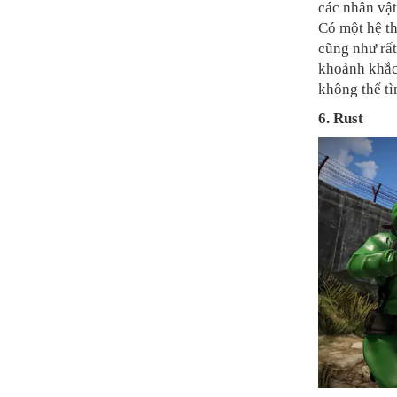
các nhân vậ
Có một hệ th
cũng như rất
khoảnh khắc
không thể tì
6. Rust