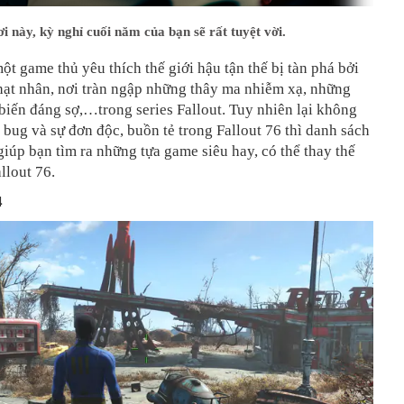
ơi này, kỳ nghỉ cuối năm của bạn sẽ rất tuyệt vời.
ột game thủ yêu thích thế giới hậu tận thế bị tàn phá bởi
hạt nhân, nơi tràn ngập những thây ma nhiễm xạ, những
 biến đáng sợ,…trong series Fallout. Tuy nhiên lại không
 bug và sự đơn độc, buồn tẻ trong Fallout 76 thì danh sách
giúp bạn tìm ra những tựa game siêu hay, có thể thay thế
llout 76.
4