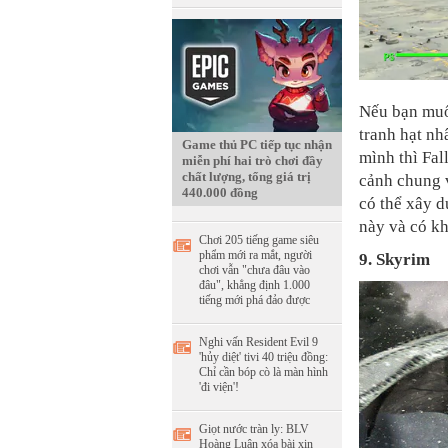
Nếu bạn muốn
tranh hạt n
Game thủ PC tiếp tục nhận
mình thì Fal
miễn phí hai trò chơi đầy
chất lượng, tổng giá trị
cảnh chung v
440.000 đồng
có thể xây d
này và có kh
Chơi 205 tiếng game siêu
phẩm mới ra mắt, người
9. Skyrim
chơi vẫn "chưa đâu vào
đâu", khẳng định 1.000
tiếng mới phá đảo được
Nghi vấn Resident Evil 9
'hủy diệt' tivi 40 triệu đồng:
Chỉ cần bóp cò là màn hình
'đi viện'!
Giọt nước tràn ly: BLV
Hoàng Luân xóa bài xin