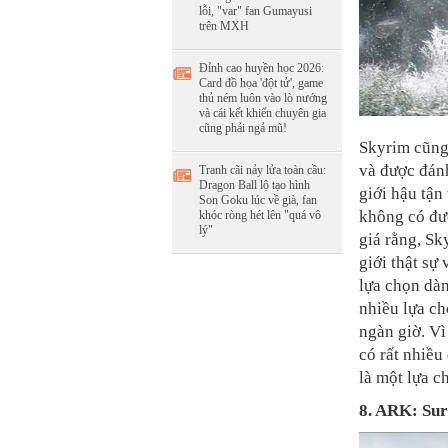
lỗi, "var" fan Gumayusi
trên MXH
Đỉnh cao huyền học 2026:
Card đồ họa 'đột tử', game
thủ ném luôn vào lò nướng
và cái kết khiến chuyên gia
cũng phải ngả mũ!
Skyrim cũng
và được đánh
Tranh cãi nảy lửa toàn cầu:
Dragon Ball lộ tạo hình
giới hậu tận
Son Goku lúc về già, fan
không có đư
khóc ròng hét lên "quá vô
lý"
giá rằng, Sk
giới thật sự
lựa chọn dàn
nhiều lựa ch
ngàn giờ. Vì
có rất nhiều
là một lựa c
8. ARK: Sur