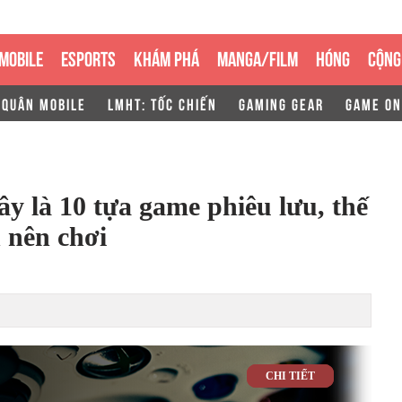
MOBILE
ESPORTS
KHÁM PHÁ
MANGA/FILM
HÓNG
CỘNG
 QUÂN MOBILE
LMHT: TỐC CHIẾN
GAMING GEAR
GAME ON
ây là 10 tựa game phiêu lưu, thế
 nên chơi
CHI TIẾT