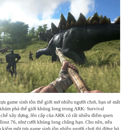
ựa game sinh tồn thế giới mở nhiều người chơi, bạn sẽ mất
 khám phá thế giới khủng long trong ARK: Survival
 chế xây dựng, lên cấp của ARK có rất nhiều điểm quen
llout 76, như cưỡi khủng long chẳng hạn. Cho nên, nếu
 kiếm một tựa game sinh tồn nhiều người chơi thì đừng bỏ