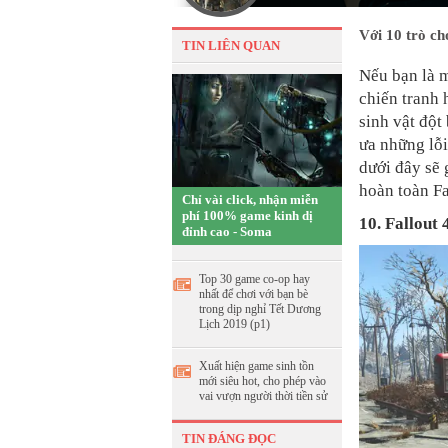
Với 10 trò ch
TIN LIÊN QUAN
Nếu bạn là m
chiến tranh 
sinh vật đột
ưa những lỗi
dưới đây sẽ 
hoàn toàn Fa
Chỉ vài click, nhận miễn
phí 100% game kinh dị
10. Fallout 
đỉnh cao - Soma
Top 30 game co-op hay
nhất để chơi với bạn bè
trong dịp nghỉ Tết Dương
Lịch 2019 (p1)
Xuất hiện game sinh tồn
mới siêu hot, cho phép vào
vai vượn người thời tiền sử
TIN ĐÁNG ĐỌC