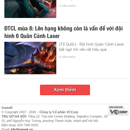
4 năm trước
ĐTCL mùa 8: Lên hạng không còn là vấn đề với đội
hình 6 Quân Cảnh Laser
(Tổ Quốc) - Đội hình Quân Cảnh Laser
bất ngờ trở nên rất hiệu quả ...
4 năm trước
Xem thêm
GameK
© Copyright 2007 - 2026 –
Công ty Cổ phần VCCorp
TRỤ SỞ HÀ NỘI:
Tầng 22, Tòa nhà Center Building, Hapulico Complex, Số
01, phố Nguyễn Huy Tưởng, phường Thanh Xuân, thành phố Hà Nội.
Điện thoại: 024 7309 5555.
Email:
info@gamek.vn