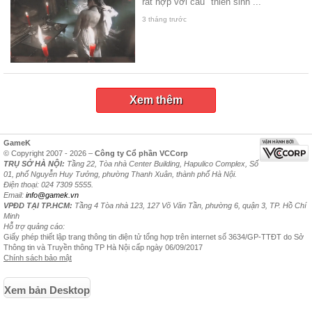
rất hợp với câu "thiên sinh ...
3 tháng trước
Xem thêm
GameK
© Copyright 2007 - 2026 –
Công ty Cổ phần VCCorp
TRỤ SỞ HÀ NỘI:
Tầng 22, Tòa nhà Center Building, Hapulico Complex, Số
01, phố Nguyễn Huy Tưởng, phường Thanh Xuân, thành phố Hà Nội.
Điện thoại: 024 7309 5555.
Email:
info@gamek.vn
VPĐD TẠI TP.HCM:
Tầng 4 Tòa nhà 123, 127 Võ Văn Tần, phường 6, quận 3, TP. Hồ Chí
Minh
Hỗ trợ quảng cáo:
Giấy phép thiết lập trang thông tin điện tử tổng hợp trên internet số 3634/GP-TTĐT do Sở
Thông tin và Truyền thông TP Hà Nội cấp ngày 06/09/2017
Chính sách bảo mật
Xem bản Desktop