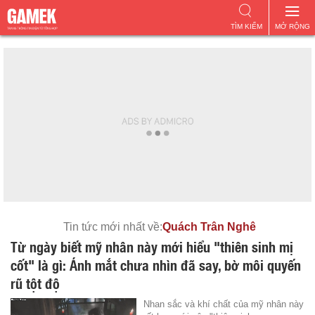
TÌM KIẾM
MỞ RỘNG
Tin tức mới nhất về:
Quách Trân Nghê
Từ ngày biết mỹ nhân này mới hiểu "thiên sinh mị
cốt" là gì: Ánh mắt chưa nhìn đã say, bờ môi quyến
rũ tột độ
Nhan sắc và khí chất của mỹ nhân này