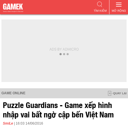
TÌM KIẾM
MỞ RỘNG
GAME ONLINE
QUAY LẠI
Puzzle Guardians - Game xếp hình
nhập vai bất ngờ cập bến Việt Nam
SmiLe
| 16:03 14/06/2016