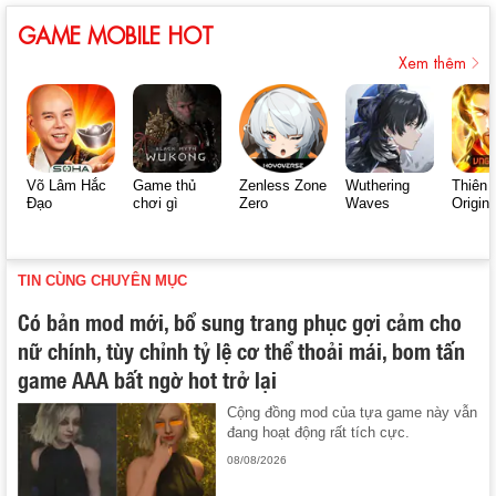
GAME MOBILE HOT
Xem thêm
Võ Lâm Hắc
Game thủ
Zenless Zone
Wuthering
Thiên 
Đạo
chơi gì
Zero
Waves
Origin
TIN CÙNG CHUYÊN MỤC
Có bản mod mới, bổ sung trang phục gợi cảm cho
nữ chính, tùy chỉnh tỷ lệ cơ thể thoải mái, bom tấn
game AAA bất ngờ hot trở lại
Cộng đồng mod của tựa game này vẫn
đang hoạt động rất tích cực.
08/08/2026