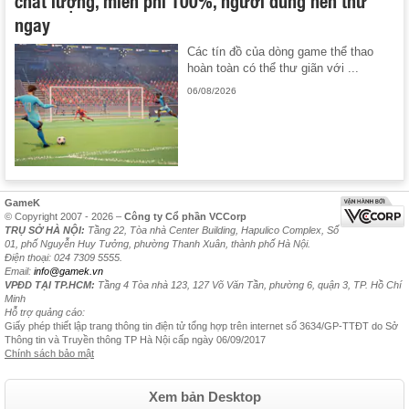
chất lượng, miễn phí 100%, người dùng nên thử
ngay
Các tín đồ của dòng game thể thao
hoàn toàn có thể thư giãn với ...
06/08/2026
GameK
© Copyright 2007 - 2026 –
Công ty Cổ phần VCCorp
TRỤ SỞ HÀ NỘI:
Tầng 22, Tòa nhà Center Building, Hapulico Complex, Số
01, phố Nguyễn Huy Tưởng, phường Thanh Xuân, thành phố Hà Nội.
Điện thoại: 024 7309 5555.
Email:
info@gamek.vn
VPĐD TẠI TP.HCM:
Tầng 4 Tòa nhà 123, 127 Võ Văn Tần, phường 6, quận 3, TP. Hồ Chí
Minh
Hỗ trợ quảng cáo:
Giấy phép thiết lập trang thông tin điện tử tổng hợp trên internet số 3634/GP-TTĐT do Sở
Thông tin và Truyền thông TP Hà Nội cấp ngày 06/09/2017
Chính sách bảo mật
Xem bản Desktop