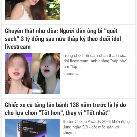
Chuyện thật như đùa: Người đàn ông bị "quét
sạch" 3 tỷ đồng sau nửa thập kỷ theo đuổi idol
livestream
Trông chờ tình cảm chân thành của
idol livestream, anh chàng "sập bẫy",
làm "lốp ...
06/08/2026
Chiếc xe cà tàng lăn bánh 138 năm trước là lý do
cho lựa chọn "Tốt hơn", thay vì "Tốt nhất"
Better Choice Awards 2026 khởi động
đúng ngày 5/8 - cột mốc gắn với
chuyến ...