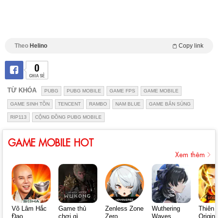
Theo
Helino
Copy link
0
CHIA SẺ
TỪ KHÓA
PUBG
PUBG MOBILE
GAME FPS
GAME MOBILE
GAME SINH TỒN
TENCENT
RAMBO
NAM BLUE
GAME BẮN SÚNG
RIP113
CỘNG ĐỒNG PUBG MOBILE
GAME MOBILE HOT
Xem thêm
Võ Lâm Hắc
Game thủ
Zenless Zone
Wuthering
Thiên 
Đạo
chơi gì
Zero
Waves
Origin