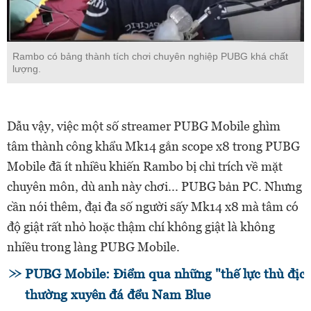
Rambo có bảng thành tích chơi chuyên nghiệp PUBG khá chất
lượng.
Dẫu vậy, việc một số streamer PUBG Mobile ghìm
tâm thành công khẩu Mk14 gắn scope x8 trong PUBG
Mobile đã ít nhiều khiến Rambo bị chỉ trích về mặt
chuyên môn, dù anh này chơi... PUBG bản PC. Nhưng
cần nói thêm, đại đa số người sấy Mk14 x8 mà tâm có
độ giật rất nhỏ hoặc thậm chí không giật là không
nhiều trong làng PUBG Mobile.
PUBG Mobile: Điểm qua những "thế lực thù địc
thường xuyên đá đểu Nam Blue