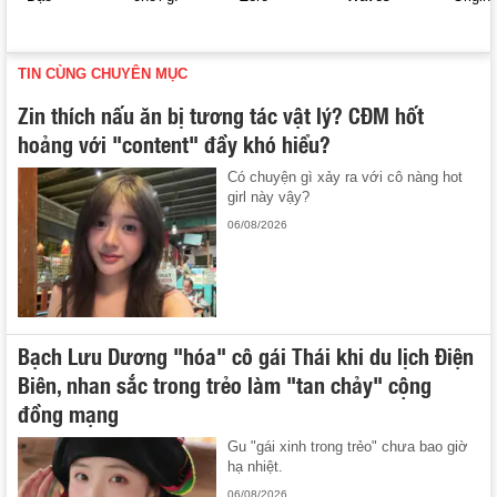
TIN CÙNG CHUYÊN MỤC
Zin thích nấu ăn bị tương tác vật lý? CĐM hốt
hoảng với "content" đầy khó hiểu?
Có chuyện gì xảy ra với cô nàng hot
girl này vậy?
06/08/2026
Bạch Lưu Dương "hóa" cô gái Thái khi du lịch Điện
Biên, nhan sắc trong trẻo làm "tan chảy" cộng
đồng mạng
Gu "gái xinh trong trẻo" chưa bao giờ
hạ nhiệt.
06/08/2026