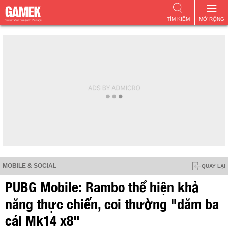
TÌM KIẾM
MỞ RỘNG
MOBILE & SOCIAL
QUAY LẠI
PUBG Mobile: Rambo thể hiện khả
năng thực chiến, coi thường "dăm ba
cái Mk14 x8"