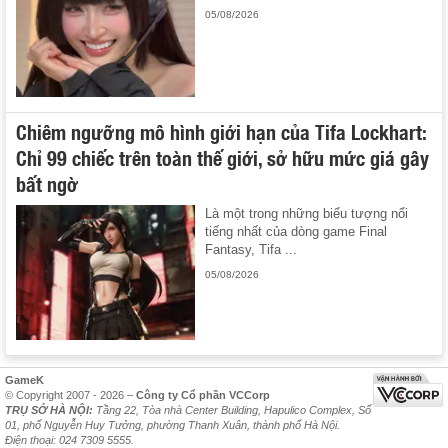
05/08/2026
Chiêm ngưỡng mô hình giới hạn của Tifa Lockhart:
Chỉ 99 chiếc trên toàn thế giới, sở hữu mức giá gây
bất ngờ
Là một trong những biểu tượng nổi
tiếng nhất của dòng game Final
Fantasy, Tifa ...
05/08/2026
GameK
© Copyright 2007 - 2026 –
Công ty Cổ phần VCCorp
TRỤ SỞ HÀ NỘI:
Tầng 22, Tòa nhà Center Building, Hapulico Complex, Số
01, phố Nguyễn Huy Tưởng, phường Thanh Xuân, thành phố Hà Nội.
Điện thoại: 024 7309 5555.