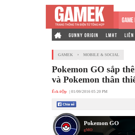
GAME 
GUNNY ORIGIN
LMHT
LIÊN
GAMEK
›
MOBILE & SOCIAL
Pokemon GO sắp thê
và Pokemon thân thi
Ếck ôỘp
|
01/09/2016 05:20 PM
Pokemon GO
gMO