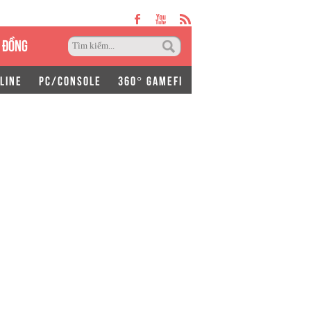
 ĐỒNG
LINE
PC/CONSOLE
360° GAMEFI