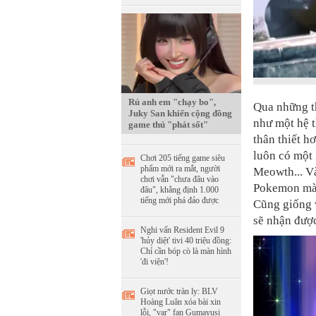
Rủ anh em "chạy bo",
Qua những th
Juky San khiến cộng đồng
như một hệ 
game thủ "phát sốt"
thân thiết h
luôn có một
Chơi 205 tiếng game siêu
phẩm mới ra mắt, người
Meowth... V
chơi vẫn "chưa đâu vào
Pokemon mà 
đâu", khẳng định 1.000
tiếng mới phá đảo được
Cũng giống 
sẽ nhận đượ
Nghi vấn Resident Evil 9
'hủy diệt' tivi 40 triệu đồng:
Chỉ cần bóp cò là màn hình
'đi viện'!
Giọt nước tràn ly: BLV
Hoàng Luân xóa bài xin
lỗi, "var" fan Gumayusi