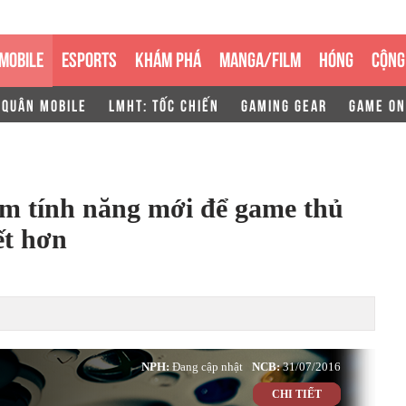
MOBILE
ESPORTS
KHÁM PHÁ
MANGA/FILM
HÓNG
CỘNG
 QUÂN MOBILE
LMHT: TỐC CHIẾN
GAMING GEAR
GAME ON
m tính năng mới để game thủ
ết hơn
NPH:
Đang cập nhật
NCB:
31/07/2016
CHI TIẾT