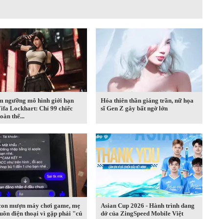
m ngưỡng mô hình giới hạn
Hóa thiên thần giáng trần, nữ họa
ifa Lockhart: Chỉ 99 chiếc
sĩ Gen Z gây bất ngờ lớn
oàn thế...
con mượn máy chơi game, mẹ
Asian Cup 2026 - Hành trình dang
uôn điện thoại vì gặp phải "cú
dở của ZingSpeed Mobile Việt