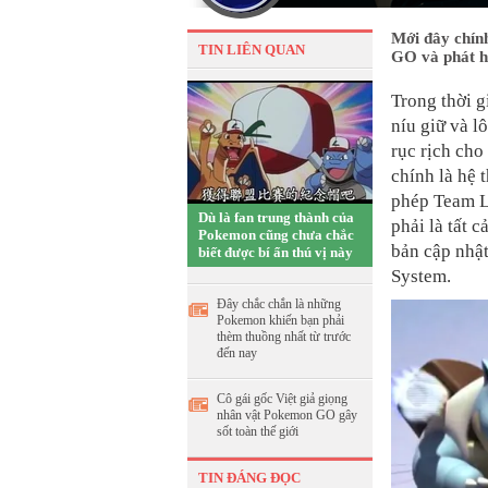
Mới đây chín
TIN LIÊN QUAN
GO và phát h
Trong thời g
níu giữ và l
rục rịch cho
chính là hệ
phép Team L
Dù là fan trung thành của
phải là tất 
Pokemon cũng chưa chắc
bản cập nhậ
biết được bí ẩn thú vị này
System.
Đây chắc chắn là những
Pokemon khiến bạn phải
thèm thuồng nhất từ trước
đến nay
Cô gái gốc Việt giả giọng
nhân vật Pokemon GO gây
sốt toàn thế giới
TIN ĐÁNG ĐỌC