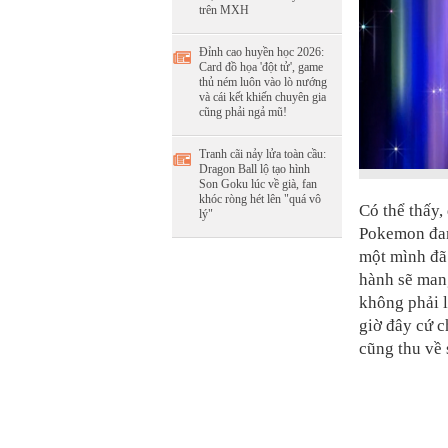
trên MXH
Đỉnh cao huyền học 2026:
Card đồ họa 'đột tử', game
thủ ném luôn vào lò nướng
và cái kết khiến chuyên gia
cũng phải ngả mũ!
Tranh cãi nảy lửa toàn cầu:
Dragon Ball lộ tạo hình
Son Goku lúc về già, fan
khóc ròng hét lên "quá vô
Có thể thấy,
lý"
Pokemon đan
một mình đã
hành sẽ mang
không phải 
giờ đây cứ 
cũng thu về 