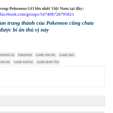
roup Pokemon GO lớn nhất Việt Nam tại đây:
w.facebook.com/groups/547408728795821
fan trung thành của Pokemon cũng chưa
 được bí ẩn thú vị này
KEMON GO
POKEMON
GAME ONLINE
GAME HAY
ONLINE
GAME KHỦNG
GAME BOM TẤN