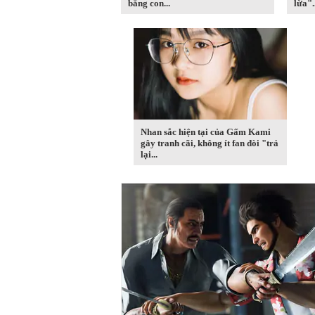
bằng con...
lừa"..
Nhan sắc hiện tại của Gấm Kami
gây tranh cãi, không ít fan đòi "trả
lại...