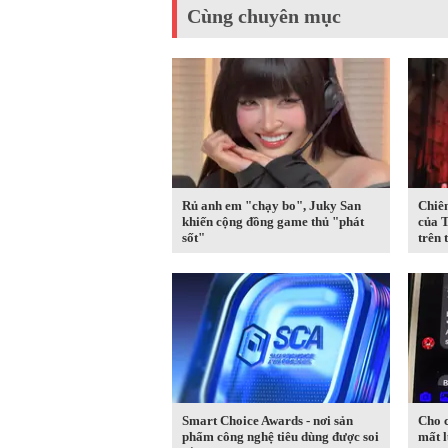
Cùng chuyên mục
Rủ anh em "chạy bo", Juky San
Chiê
khiến cộng đồng game thủ "phát
của T
sốt"
trên t
Smart Choice Awards - nơi sản
Cho 
phẩm công nghệ tiêu dùng được soi
mất l