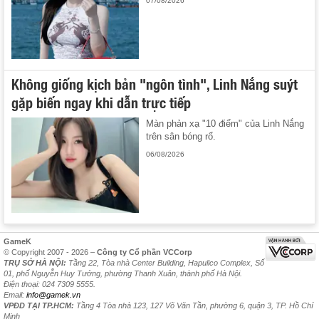
07/08/2026
Không giống kịch bản "ngôn tình", Linh Nắng suýt
gặp biến ngay khi dẫn trực tiếp
Màn phản xạ "10 điểm" của Linh Nắng
trên sân bóng rổ.
06/08/2026
GameK
© Copyright 2007 - 2026 –
Công ty Cổ phần VCCorp
TRỤ SỞ HÀ NỘI:
Tầng 22, Tòa nhà Center Building, Hapulico Complex, Số
01, phố Nguyễn Huy Tưởng, phường Thanh Xuân, thành phố Hà Nội.
Điện thoại: 024 7309 5555.
Email:
info@gamek.vn
VPĐD TẠI TP.HCM:
Tầng 4 Tòa nhà 123, 127 Võ Văn Tần, phường 6, quận 3, TP. Hồ Chí
Minh