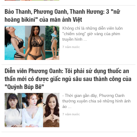
Bảo Thanh, Phương Oanh, Thanh Hương: 3 "nữ
hoàng bikini" của màn ảnh Việt
Không chỉ là những diễn viên luôn
"chiếm sóng" giờ vàng của phim
truyền hình ...
7 năm trước
Diễn viên Phương Oanh: Tôi phải sử dụng thuốc an
thần mới có được giấc ngủ sâu sau thành công của
"Quỳnh Búp Bê"
- Thời gian gần đây, Phương Oanh
thường xuyên chia sẻ những hình ảnh
áo ...
7 năm trước