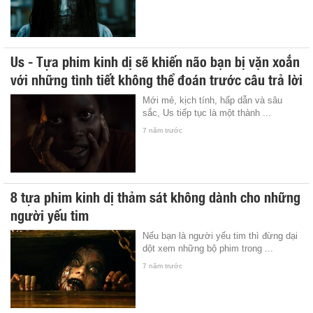
Us - Tựa phim kinh dị sẽ khiến não bạn bị vặn xoắn
với những tình tiết không thể đoán trước câu trả lời
Mới mẻ, kịch tính, hấp dẫn và sâu
sắc, Us tiếp tục là một thành ...
7 năm trước
8 tựa phim kinh dị thảm sát không dành cho những
người yếu tim
Nếu bạn là người yếu tim thì đừng dại
dột xem những bộ phim trong ...
7 năm trước