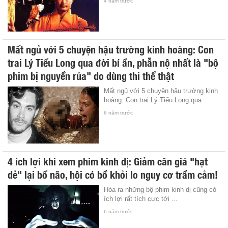
4 năm trước
Mất ngủ với 5 chuyện hậu trường kinh hoàng: Con
trai Lý Tiểu Long qua đời bí ẩn, phẫn nộ nhất là "bộ
phim bị nguyền rủa" do dùng thi thể thật
Mất ngủ với 5 chuyện hậu trường kinh
hoàng: Con trai Lý Tiểu Long qua ...
6 năm trước
4 ích lợi khi xem phim kinh dị: Giảm cân giá "hạt
dẻ" lại bổ não, hội có bồ khỏi lo nguy cơ trầm cảm!
Hóa ra những bộ phim kinh dị cũng có
ích lợi rất tích cực tới ...
6 năm trước