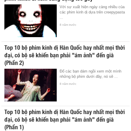
Với sự xuất hiện ngày càng nhiều của
các phim kinh dị dựa trên creepypasta
...
8 năm trước
Top 10 bộ phim kinh dị Hàn Quốc hay nhất mọi thời
đại, có bộ sẽ khiến bạn phải "ám ảnh" đến già
(Phần 2)
Đố các bạn dám ngồi xem một mình
những bộ phim dưới đây, nó sẽ ...
8 năm trước
Top 10 bộ phim kinh dị Hàn Quốc hay nhất mọi thời
đại, có bộ sẽ khiến bạn phải "ám ảnh" đến già
(Phần 1)