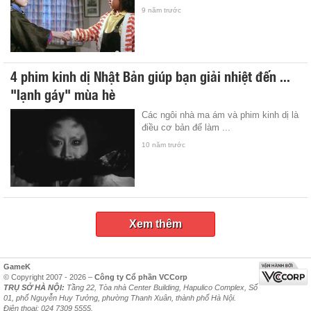
9 năm trước
4 phim kinh dị Nhật Bản giúp bạn giải nhiệt đến ...
"lạnh gáy" mùa hè
Các ngôi nhà ma ám và phim kinh dị là
điều cơ bản để làm ...
10 năm trước
Xem thêm
GameK
© Copyright 2007 - 2026 –
Công ty Cổ phần VCCorp
TRỤ SỞ HÀ NỘI:
Tầng 22, Tòa nhà Center Building, Hapulico Complex, Số
01, phố Nguyễn Huy Tưởng, phường Thanh Xuân, thành phố Hà Nội.
Điện thoại: 024 7309 5555.