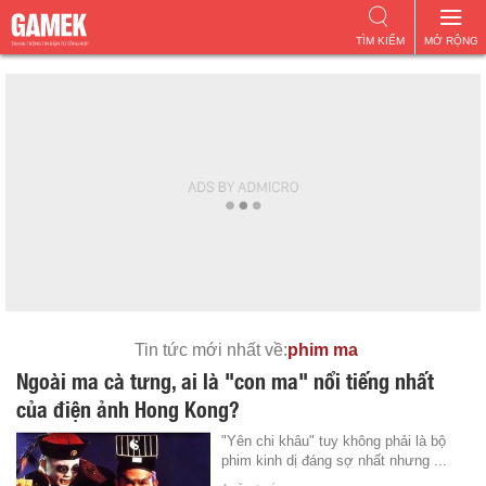
TÌM KIẾM
MỞ RỘNG
Tin tức mới nhất về:
phim ma
Ngoài ma cà tưng, ai là "con ma" nổi tiếng nhất
của điện ảnh Hong Kong?
"Yên chi khâu" tuy không phải là bộ
phim kinh dị đáng sợ nhất nhưng ...