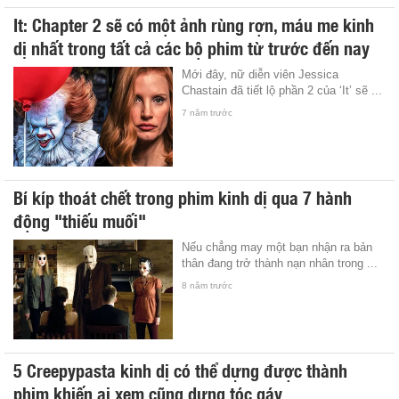
It: Chapter 2 sẽ có một ảnh rùng rợn, máu me kinh
dị nhất trong tất cả các bộ phim từ trước đến nay
Mới đây, nữ diễn viên Jessica
Chastain đã tiết lộ phần 2 của ‘It’ sẽ ...
7 năm trước
Bí kíp thoát chết trong phim kinh dị qua 7 hành
động "thiếu muối"
Nếu chẳng may một bạn nhận ra bản
thân đang trở thành nạn nhân trong ...
8 năm trước
5 Creepypasta kinh dị có thể dựng được thành
phim khiến ai xem cũng dựng tóc gáy