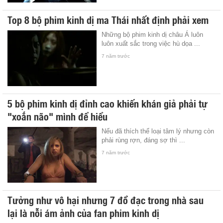
Top 8 bộ phim kinh dị ma Thái nhất định phải xem
Những bộ phim kinh dị châu Á luôn
luôn xuất sắc trong việc hù dọa ...
7 năm trước
5 bộ phim kinh dị đỉnh cao khiến khán giả phải tự
"xoắn não" mình để hiểu
Nếu đã thích thể loại tâm lý nhưng còn
phải rùng rợn, đáng sợ thì ...
7 năm trước
Tưởng như vô hại nhưng 7 đồ đạc trong nhà sau
lại là nỗi ám ảnh của fan phim kinh dị