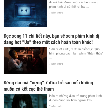
Ai mà biết được một cái kéo trong
phim kinh dị có thể lợi hại ...
7 năm trước
Đọc xong 11 chi tiết này, bạn sẽ xem phim kinh dị
đang hot "Us" theo một cách hoàn toàn khác!
Sau "Get Out", "Us" lại tiếp tục định
hình phong cách làm phim "thâm thúy"
...
7 năm trước
Đừng dại mà "nựng" 7 đứa trẻ sau nếu không
muốn có kết cục thê thảm
Hóa ra những đứa trẻ trong phim kinh
dị còn đáng sợ hơn người lớn ...
7 năm trước